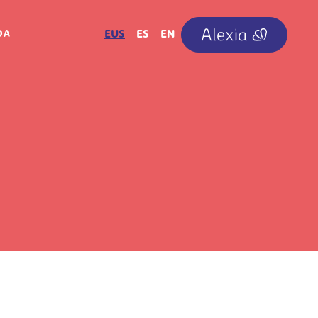
IRUDIA
EUS
ES
EN
OA