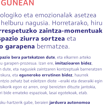
IGUNEAN
iologiko eta emozionalak asetzea
helburu nagusia. Horretarako, hiru
rrespetuzko zaintza-momentuak
spazio ziurra sortzea
eta
o garapena
bermatzea.
pazio bera partekatzen dute
, eta elkarren arteko
du garapen-prozesua. Izan ere,
imitazioaren bidez
,
en dute, eta nagusiek zaintzaren kontzeptuak barneratzen
eskura, eta
eguneroko errutinen bidez
, haurrek
ntzio zehatz bat esleitzen diote –eraiki eta deseraiki egin
ikorik egon ez arren, ongi bereizten dituzte jantokia,
 bide emateko espazioak, lasai egotekoak, etab.
sku-hartzerik gabe, beraien
jarduera autonomoa