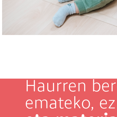
Haurren ber
emateko, ez