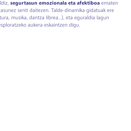
ldiz,
segurtasun emozionala eta afektiboa
ematen
tasunez senti daitezen. Talde-dinamika gidatuak ere
ura, musika, dantza librea...), eta eguraldia lagun
sploratzeko aukera eskaintzen digu.