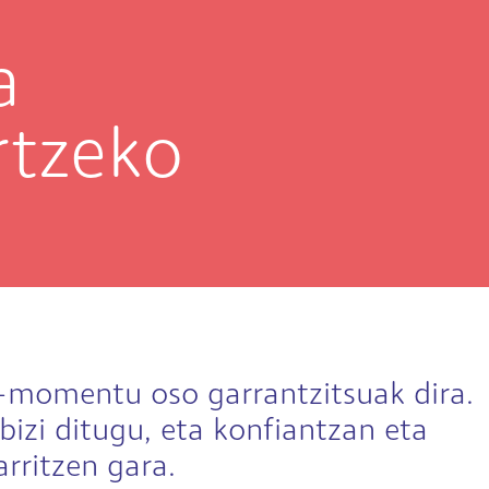
a
rtzeko
-momentu oso garrantzitsuak dira.
bizi ditugu, eta konfiantzan eta
rritzen gara.