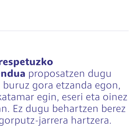
respetuzko
endua
proposatzen dugu
n buruz gora etzanda egon,
atamar egin, eseri eta oinez
an. Ez dugu behartzen berez
gorputz-jarrera hartzera.