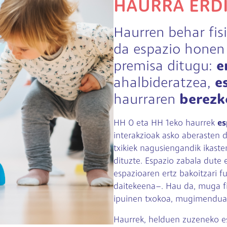
HAURRA ERD
Haurren behar fis
da espazio honen 
premisa ditugu:
e
ahalbideratzea,
e
haurraren
berezk
HH 0 eta HH 1eko haurrek
es
interakzioak asko aberasten 
txikiek nagusiengandik ikast
dituzte. Espazio zabala dute 
espazioaren ertz bakoitzari fu
daitekeena–. Hau da, muga fis
ipuinen txokoa, mugimenduari
Haurrek, helduen zuzeneko e