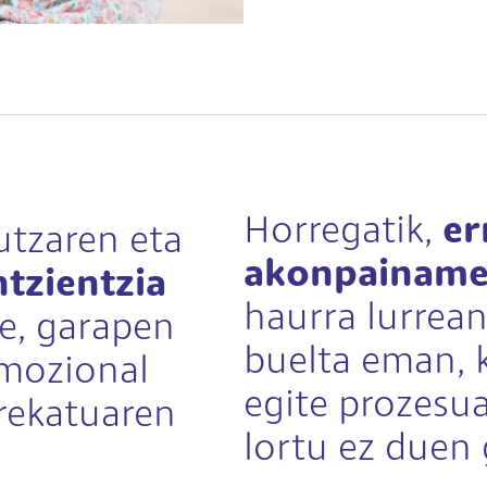
Horregatik,
er
utzaren eta
akonpainam
tzientzia
haurra lurrea
re, garapen
buelta
eman, k
emozional
egite prozesu
rekatuaren
lortu ez duen 