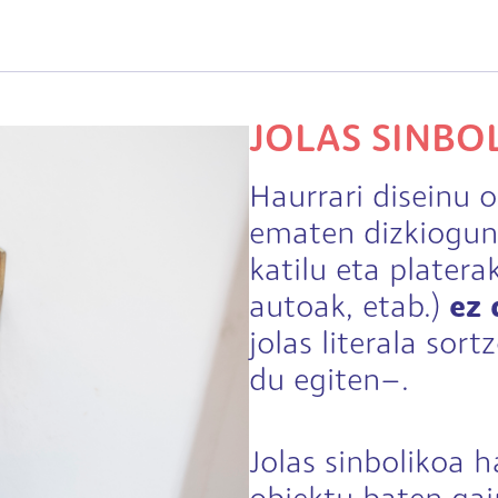
JOLAS SINBO
Haurrari diseinu o
ematen dizkiogune
katilu eta platera
autoak, etab.)
ez 
jolas literala sor
du egiten–.
Jolas sinbolikoa h