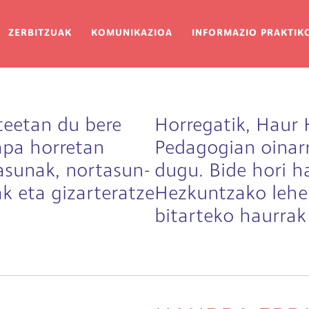
ion
ZERBITZUAK
KOMUNIKAZIOA
INFORMAZIO PRAKTIK
teetan du bere
Horregatik, Haur
apa horretan
Pedagogian oinar
asunak, nortasun-
dugu. Bide hori h
k eta gizarteratze
Hezkuntzako lehe
bitarteko haurrak