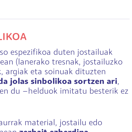
LIKOA
so espezifikoa duten jostailuak
an (lanerako tresnak, jostailuzko
k, argiak eta soinuak dituzten
da jolas sinbolikoa sortzen ari
,
tzen du –helduok imitatu besterik ez
aurrak material, jostailu edo