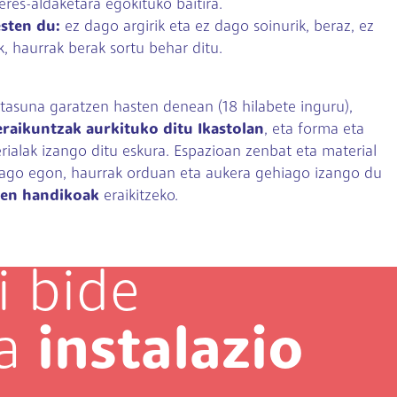
res-aldaketara egokituko baitira.
esten du:
ez dago argirik eta ez dago soinurik, beraz, ez
, haurrak berak sortu behar ditu.
itasuna garatzen hasten denean (18 hilabete inguru),
eraikuntzak aurkituko ditu Ikastolan
, eta forma eta
rialak izango ditu eskura. Espazioan zenbat eta material
iago egon, haurrak orduan eta aukera gehiago izango du
imen handikoak
eraikitzeko.
i bide
ra
instalazio