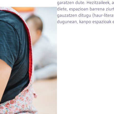
garatzen dute. Hezitzaileek, a
diete, espazioan barrena ziur
gauzatzen ditugu (haur-literat
dugunean, kanpo espazioak e