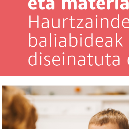
eta materi
Haurtzainde
baliabideak 
diseinatuta