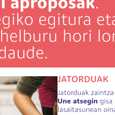
al aproposak
.
giko egitura et
helburu hori lo
 daude.
JATORDUAK
Jatorduak zaintza
Une atsegin
gisa 
lasaitasunean oina