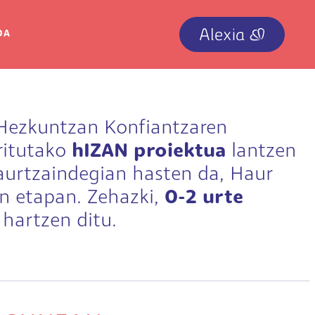
IRUDIA
OA
 Hezkuntzan Konfiantzaren
ritutako
hIZAN proiektua
lantzen
aurtzaindegian hasten da, Haur
n etapan. Zehazki,
0-2 urte
 hartzen ditu.