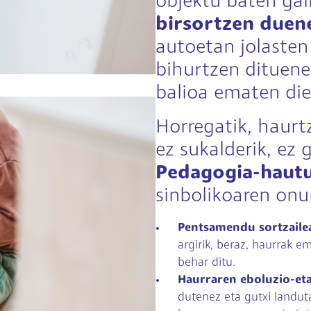
objektu baten ga
birsortzen duen
autoetan jolasten
bihurtzen dituene
balioa ematen die
Horregatik, haurt
ez sukalderik, ez 
Pedagogia-hautu
sinbolikoaren onu
Pentsamendu sortzailea
argirik, beraz, haurrak e
behar ditu.
Haurraren eboluzio-eta
dutenez eta gutxi landut