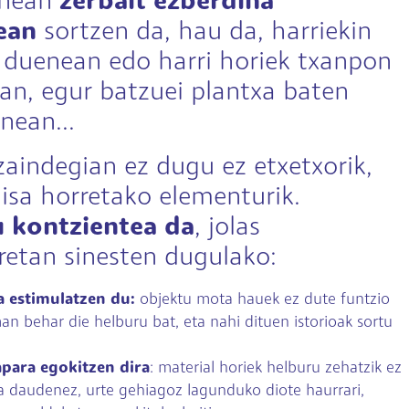
inean
zerbait ezberdina
ean
sortzen da, hau da, harriekin
 duenean edo harri horiek txanpon
an, egur batzuei plantxa baten
nean...
zaindegian ez dugu ez etxetxorik,
gisa horretako elementurik.
 kontzientea da
, jolas
retan sinesten dugulako:
 estimulatzen du:
objektu mota hauek ez dute funtzio
man behar die helburu bat, eta nahi dituen istorioak sortu
para egokitzen dira
: material horiek helburu zehatzik ez
a daudenez, urte gehiagoz lagunduko diote haurrari,