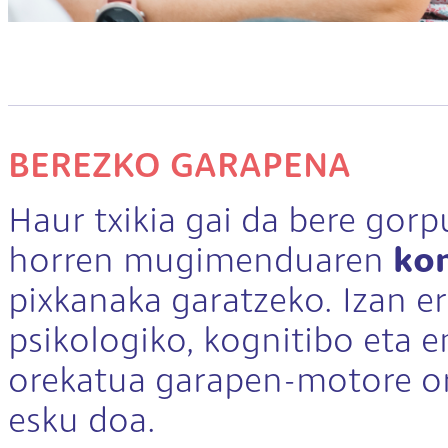
BEREZKO GARAPENA
Haur txikia gai da bere gorp
horren mugimenduaren
kon
pixkanaka garatzeko. Izan e
psikologiko, kognitibo eta 
orekatua garapen-motore o
esku doa.