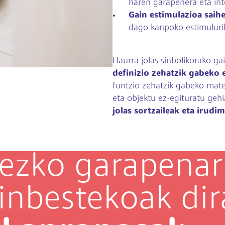
haren garapenera eta inte
Gain estimulazioa saih
dago kanpoko estimulurik
Haurra jolas sinbolikorako ga
definizio zehatzik gabeko 
funtzio zehatzik gabeko mate
eta objektu ez-egituratu geh
jolas sortzaileak eta irud
ezko garapenar
inbestekoak di