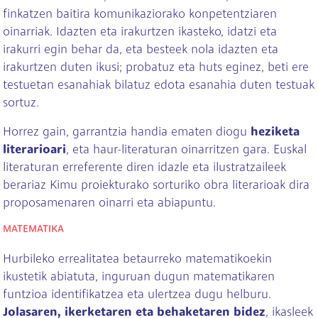
finkatzen baitira komunikaziorako konpetentziaren
oinarriak. Idazten eta irakurtzen ikasteko, idatzi eta
irakurri egin behar da, eta besteek nola idazten eta
irakurtzen duten ikusi; probatuz eta huts eginez, beti ere
testuetan esanahiak bilatuz edota esanahia duten testuak
sortuz.
Horrez gain, garrantzia handia ematen diogu
heziketa
literarioari
, eta haur-literaturan oinarritzen gara. Euskal
literaturan erreferente diren idazle eta ilustratzaileek
berariaz Kimu proiekturako sorturiko obra literarioak dira
proposamenaren oinarri eta abiapuntu.
MATEMATIKA
Hurbileko errealitatea betaurreko matematikoekin
ikustetik abiatuta, inguruan dugun matematikaren
funtzioa identifikatzea eta ulertzea dugu helburu.
Jolasaren, ikerketaren eta behaketaren bidez
, ikasleek