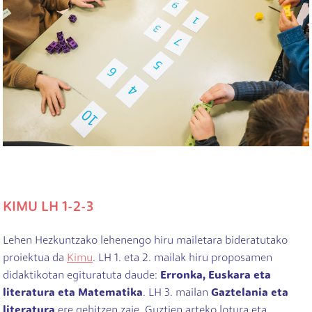
KIMU LH 1-2-3
Lehen Hezkuntzako lehenengo hiru mailetara bideratutako
proiektua da
Kimu
. LH 1. eta 2. mailak hiru proposamen
didaktikotan egituratuta daude:
Erronka, Euskara eta
literatura eta Matematika
. LH 3. mailan
Gaztelania eta
literatura
ere gehitzen zaie. Guztien arteko lotura eta