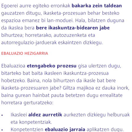
Egoerei aurre egiteko erronkak
bakarka zein taldean
gauzatzen ditugu, ikasketa-prozesuan behar besteko
espazioa emanez bi lan-moduei. Hala, bilatzen duguna
da ikaslea bera
bere ikaskuntza-bidearen jabe
bihurtzea; horretarako, autozuzenketa eta
autorregulazio-jarduerak eskaintzen dizkiegu.
EBALUAZIO HEZIGARRIA
Ebaluazioa
etengabeko prozesu
gisa ulertzen dugu,
bitarteko bat baita ikasleen ikaskuntza-prozesua
hobetzeko. Baina, nola bihurtzen da ikasle bat bere
ikasketa-prozesuaren jabe? Giltza majikoa ez dauka inork,
baina gurean hainbat pauta betetzen dugu errealitate
horretara gerturatzeko:
Ikasleei
aldez aurretik
aurkezten dizkiegu helburuak
eta konpetentziak.
Konpetentzien
ebaluazio jarraia
aplikatzen dugu.