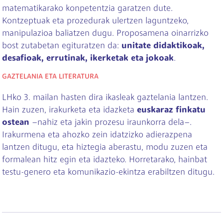
matematikarako konpetentzia garatzen dute.
Kontzeptuak eta prozedurak ulertzen laguntzeko,
manipulazioa baliatzen dugu. Proposamena oinarrizko
bost zutabetan egituratzen da:
unitate didaktikoak,
desafioak, errutinak, ikerketak eta jokoak
.
GAZTELANIA ETA LITERATURA
LHko 3. mailan hasten dira ikasleak gaztelania lantzen.
Hain zuzen, irakurketa eta idazketa
euskaraz finkatu
ostean
–nahiz eta jakin prozesu iraunkorra dela–.
Irakurmena eta ahozko zein idatzizko adierazpena
lantzen ditugu, eta hiztegia aberastu, modu zuzen eta
formalean hitz egin eta idazteko. Horretarako, hainbat
testu-genero eta komunikazio-ekintza erabiltzen ditugu.