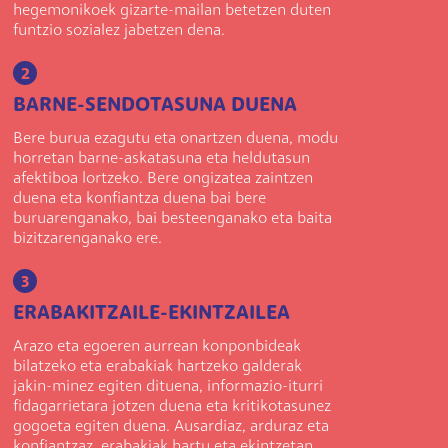
hegemonikoek gizarte-mailan betetzen duten
funtzio sozialez jabetzen dena.
2
BARNE-SENDOTASUNA DUENA
Bere burua ezagutu eta onartzen duena, modu
horretan barne-askatasuna eta heldutasun
afektiboa lortzeko. Bere ongizatea zaintzen
duena eta konfiantza duena bai bere
buruarenganako, bai besteenganako eta baita
bizitzarenganako ere.
3
ERABAKITZAILE-EKINTZAILEA
Arazo eta egoeren aurrean konponbideak
bilatzeko eta erabakiak hartzeko galderak
jakin-minez egiten dituena, informazio-iturri
fidagarrietara jotzen duena eta kritikotasunez
gogoeta egiten duena. Ausardiaz, arduraz eta
konfiantzaz, erabakiak hartu eta ekintzetan