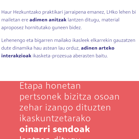
Haur Hezkuntzako praktikari jarraipena emanez, LHko lehen bi
mailetan ere
adimen anitzak
lantzen ditugu, material
aproposez hornitutako guneen bidez.
Lehenengo eta bigarren mailako ikasleek elkarrekin gauzatzen
dute dinamika hau astean lau orduz,
adinen arteko
interakzioak
ikasketa-prozesua aberasten baitu.
Etapa honetan
pertsonek bizitza osoan
zehar izango dituzten
ikaskuntzetarako
oinarri sendoak