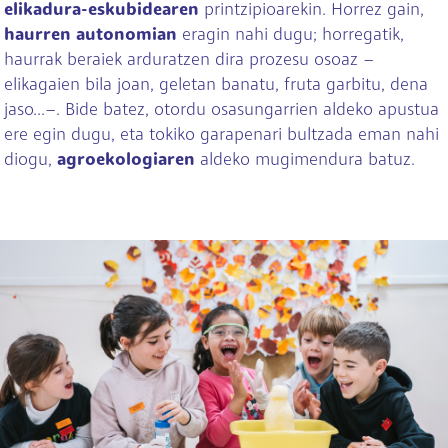
elikadura-eskubidearen
printzipioarekin. Horrez gain,
haurren autonomian
eragin nahi dugu; horregatik,
haurrak beraiek arduratzen dira prozesu osoaz –
elikagaien bila joan, geletan banatu, fruta garbitu, dena
jaso...–. Bide batez, otordu osasungarrien aldeko apustua
ere egin dugu, eta tokiko garapenari bultzada eman nahi
diogu,
agroekologiaren
aldeko mugimendura batuz.