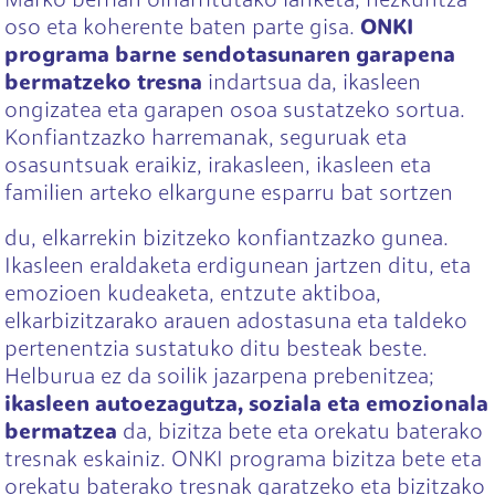
Marko berrian oinarritutako lanketa, hezkuntza
oso eta koherente baten parte gisa.
ONKI
programa barne sendotasunaren garapena
bermatzeko tresna
indartsua da, ikasleen
ongizatea eta garapen osoa sustatzeko sortua.
Konfiantzazko harremanak, seguruak eta
osasuntsuak eraikiz, irakasleen, ikasleen eta
familien arteko elkargune esparru bat sortzen
du, elkarrekin bizitzeko konfiantzazko gunea.
Ikasleen eraldaketa erdigunean jartzen ditu, eta
emozioen kudeaketa, entzute aktiboa,
elkarbizitzarako arauen adostasuna eta taldeko
pertenentzia sustatuko ditu besteak beste.
Helburua ez da soilik jazarpena prebenitzea;
ikasleen autoezagutza, soziala eta emozionala
bermatzea
da, bizitza bete eta orekatu baterako
tresnak eskainiz. ONKI programa bizitza bete eta
orekatu baterako tresnak garatzeko eta bizitzako