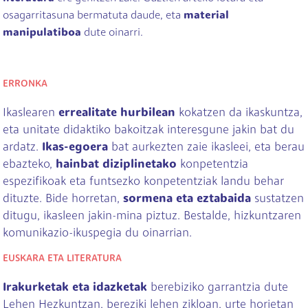
osagarritasuna bermatuta daude, eta
material
manipulatiboa
dute oinarri.
ERRONKA
Ikaslearen
errealitate hurbilean
kokatzen da ikaskuntza,
eta unitate didaktiko bakoitzak interesgune jakin bat du
ardatz.
Ikas-egoera
bat aurkezten zaie ikasleei, eta berau
ebazteko,
hainbat diziplinetako
konpetentzia
espezifikoak eta funtsezko konpetentziak landu behar
dituzte. Bide horretan,
sormena eta eztabaida
sustatzen
ditugu, ikasleen jakin-mina piztuz. Bestalde, hizkuntzaren
komunikazio-ikuspegia du oinarrian.
EUSKARA ETA LITERATURA
Irakurketak eta idazketak
berebiziko garrantzia dute
Lehen Hezkuntzan, bereziki lehen zikloan, urte horietan