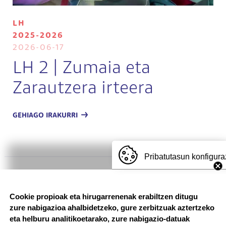
LH
2025-2026
2026-06-17
LH 2 | Zumaia eta
Zarautzera irteera
GEHIAGO IRAKURRI
Pribatutasun konfigura
Irudia
Cookie propioak eta hirugarrenenak erabiltzen ditugu
zure nabigazioa ahalbidetzeko, gure zerbitzuak aztertzeko
eta helburu analitikoetarako, zure nabigazio-datuak