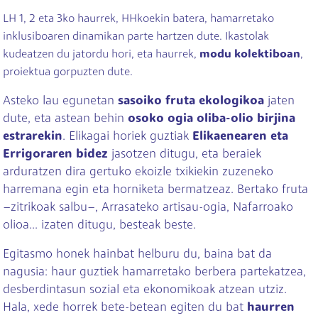
LH 1, 2 eta 3ko haurrek, HHkoekin batera, hamarretako
inklusiboaren dinamikan parte hartzen dute. Ikastolak
kudeatzen du jatordu hori, eta haurrek,
modu kolektiboan
,
proiektua gorpuzten dute.
Asteko lau egunetan
sasoiko fruta ekologikoa
jaten
dute, eta astean behin
osoko ogia oliba-olio birjina
estrarekin
. Elikagai horiek guztiak
Elikaenearen eta
Errigoraren bidez
jasotzen ditugu, eta beraiek
arduratzen dira gertuko ekoizle txikiekin zuzeneko
harremana egin eta horniketa bermatzeaz. Bertako fruta
–zitrikoak salbu–, Arrasateko artisau-ogia, Nafarroako
olioa... izaten ditugu, besteak beste.
Egitasmo honek hainbat helburu du, baina bat da
nagusia: haur guztiek hamarretako berbera partekatzea,
desberdintasun sozial eta ekonomikoak atzean utziz.
Hala, xede horrek bete-betean egiten du bat
haurren