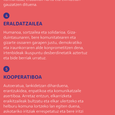
gauzatzen dituena.
4
ERALDATZAILEA
Humanoa, sortzailea eta solidarioa. Giza-
duintasunaren, bere komunitatearen eta
gizarte osoaren garapen justu, demokratiko
eta iraunkorraren alde konprometitzen dena,
irtenbideak ikuspuntu desberdinetatik aztertuz
eta bide berriak urratuz.
5
KOOPERATIBOA
Autoeratua, lankidetzan diharduena,
erantzukidea, enpatikoa eta komunikatzaile
asertiboa. Arretaz entzun, elkarrizketa
eraikitzaileak bultzatu eta elkar ulertzeko eta
helburu komuna lortzeko lan egiten duena,
askotariko iritziak errespetatuz eta bere iritzi