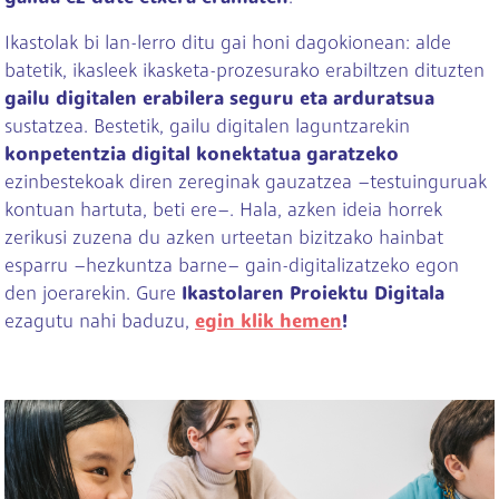
Ikastolak bi lan-lerro ditu gai honi dagokionean: alde
batetik, ikasleek ikasketa-prozesurako erabiltzen dituzten
gailu digitalen erabilera seguru eta arduratsua
sustatzea. Bestetik, gailu digitalen laguntzarekin
konpetentzia digital konektatua garatzeko
ezinbestekoak diren zereginak gauzatzea –testuinguruak
kontuan hartuta, beti ere–. Hala, azken ideia horrek
zerikusi zuzena du azken urteetan bizitzako hainbat
esparru –hezkuntza barne– gain-digitalizatzeko egon
den joerarekin. Gure
Ikastolaren Proiektu Digitala
ezagutu nahi baduzu,
egin klik hemen
!