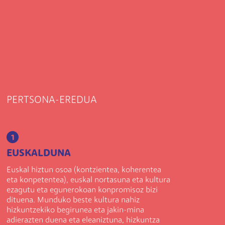
PERTSONA-EREDUA
1
EUSKALDUNA
Euskal hiztun osoa (kontzientea, koherentea
eta konpetentea), euskal nortasuna eta kultura
ezagutu eta egunerokoan konpromisoz bizi
dituena. Munduko beste kultura nahiz
hizkuntzekiko begirunea eta jakin-mina
adierazten duena eta eleaniztuna, hizkuntza