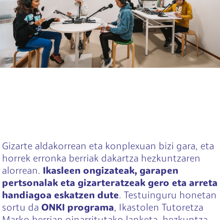
Gizarte aldakorrean eta konplexuan bizi gara, eta
horrek erronka berriak dakartza hezkuntzaren
alorrean.
Ikasleen ongizateak, garapen
pertsonalak eta gizarteratzeak gero eta arreta
handiagoa eskatzen dute
. Testuinguru honetan
sortu da
ONKI programa
, Ikastolen Tutoretza