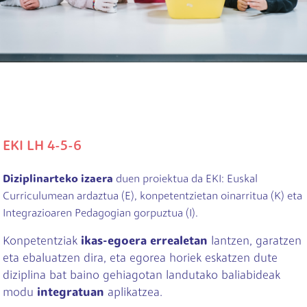
EKI LH 4-5-6
Diziplinarteko izaera
duen proiektua da EKI: Euskal
Curriculumean ardaztua (E), konpetentzietan oinarritua (K) eta
Integrazioaren Pedagogian gorpuztua (I).
Konpetentziak
ikas-egoera errealetan
lantzen, garatzen
eta ebaluatzen dira, eta egorea horiek eskatzen dute
diziplina bat baino gehiagotan landutako baliabideak
modu
integratuan
aplikatzea.