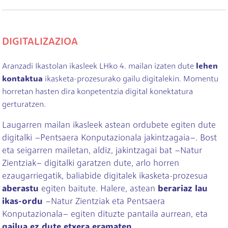
DIGITALIZAZIOA
Aranzadi Ikastolan ikasleek LHko 4. mailan izaten dute
lehen
kontaktua
ikasketa-prozesurako gailu digitalekin. Momentu
horretan hasten dira konpetentzia digital konektatura
gerturatzen.
Laugarren mailan ikasleek astean ordubete egiten dute
digitalki –Pentsaera Konputazionala jakintzagaia–. Bost
eta seigarren mailetan, aldiz, jakintzagai bat –Natur
Zientziak– digitalki garatzen dute, arlo horren
ezaugarriegatik, baliabide digitalek ikasketa-prozesua
aberastu
egiten baitute. Halere, astean
berariaz
lau
ikas-ordu
–Natur Zientziak eta Pentsaera
Konputazionala– egiten dituzte pantaila aurrean, eta
gailua ez dute etxera eramaten
.