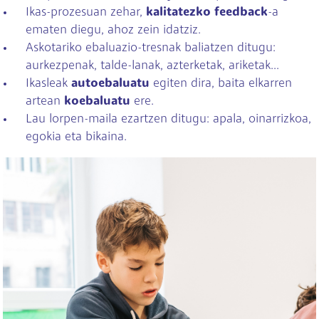
Ikas-prozesuan zehar,
kalitatezko feedback
-a
ematen diegu, ahoz zein idatziz.
Askotariko ebaluazio-tresnak baliatzen ditugu:
aurkezpenak, talde-lanak, azterketak, ariketak...
Ikasleak
autoebaluatu
egiten dira, baita elkarren
artean
koebaluatu
ere.
Lau lorpen-maila ezartzen ditugu: apala, oinarrizkoa,
egokia eta bikaina.