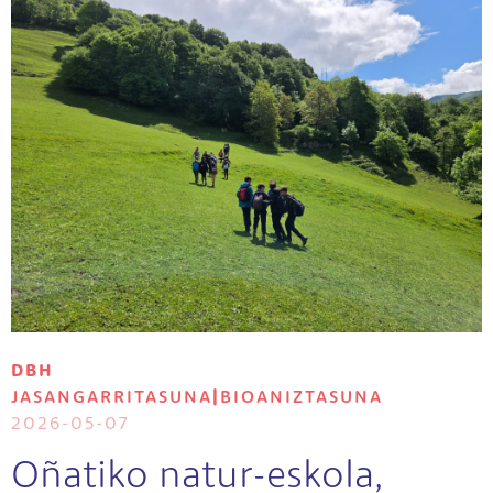
DBH
JASANGARRITASUNA
|
BIOANIZTASUNA
2026-05-07
Oñatiko natur-eskola,