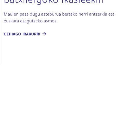
batxilergoko ikasleekin
Maulen pasa dugu asteburua bertako herri antzerkia eta
euskara ezagutzeko asmoz.
GEHIAGO IRAKURRI