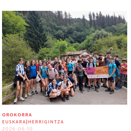
Irudia
OROKORRA
EUSKARA
|
HERRIGINTZA
2026-06-10