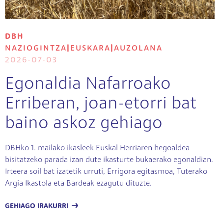
DBH
NAZIOGINTZA
|
EUSKARA
|
AUZOLANA
2026-07-03
Egonaldia Nafarroako
Erriberan, joan-etorri bat
baino askoz gehiago
DBHko 1. mailako ikasleek Euskal Herriaren hegoaldea
bisitatzeko parada izan dute ikasturte bukaerako egonaldian.
Irteera soil bat izatetik urruti, Errigora egitasmoa, Tuterako
Argia Ikastola eta Bardeak ezagutu dituzte.
GEHIAGO IRAKURRI