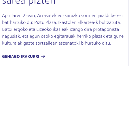
sarea pizten
Apirilaren 25ean, Arrasatek euskarazko sormen jaialdi berezi
bat hartuko du: Piztu Plaza. Ikastolen Elkartea-k bultzatuta,
Batxilergoko eta Lizeoko ikasleak izango dira protagonista
nagusiak, eta egun osoko egitarauak herriko plazak eta gune
kulturalak gazte sortzaileen eszenatoki bihurtuko ditu.
GEHIAGO IRAKURRI
Pagination