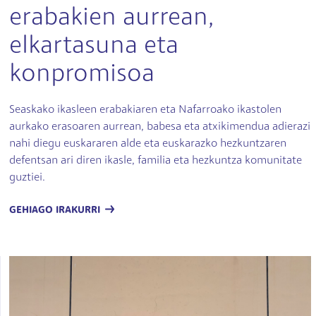
erabakien aurrean,
elkartasuna eta
konpromisoa
Seaskako ikasleen erabakiaren eta Nafarroako ikastolen
aurkako erasoaren aurrean, babesa eta atxikimendua adierazi
nahi diegu euskararen alde eta euskarazko hezkuntzaren
defentsan ari diren ikasle, familia eta hezkuntza komunitate
guztiei.
GEHIAGO IRAKURRI
Irudia