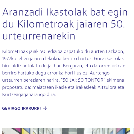
Aranzadi Ikastolak bat egin
du Kilometroak jaiaren 50.
urteurrenarekin
Kilometroak jaiak 50. edizioa ospatuko du aurten Lazkaon,
1977ko lehen jaiaren lekukoa berriro hartuz. Gure ikastolak
hiru aldiz antolatu du jai hau Bergaran, eta datorren urtean
berriro hartuko dugu erronka hori ilusioz. Aurtengo
urteurren bereziaren harira, “50 JAI; 50 TONTOR” ekimena
proposatu da: maiatzean ikasle eta irakasleak Aitzulora eta
Kurtzeagagañara igo dira.
GEHIAGO IRAKURRI
Irudia