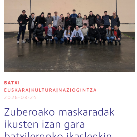
BATXI
EUSKARA
|
KULTURA
|
NAZIOGINTZA
2026-03-24
Zuberoako maskaradak
ikusten izan gara