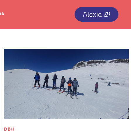
IRUDIA
OA
Irudia
DBH