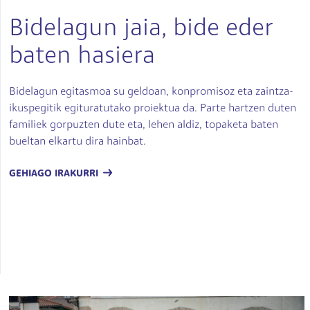
Bidelagun jaia, bide eder
baten hasiera
Bidelagun egitasmoa su geldoan, konpromisoz eta zaintza-
ikuspegitik egituratutako proiektua da. Parte hartzen duten
familiek gorpuzten dute eta, lehen aldiz, topaketa baten
bueltan elkartu dira hainbat.
GEHIAGO IRAKURRI
Irudia