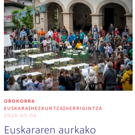
OROKORRA
EUSKARA
|
HEZKUNTZA
|
HERRIGINTZA
2026-05-06
Euskararen aurkako