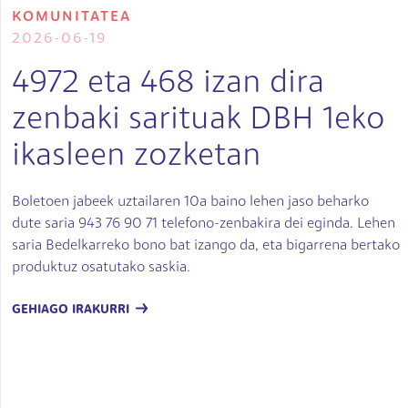
KOMUNITATEA
2026-06-19
4972 eta 468 izan dira
zenbaki sarituak DBH 1eko
ikasleen zozketan
Boletoen jabeek uztailaren 10a baino lehen jaso beharko
dute saria 943 76 90 71 telefono-zenbakira dei eginda. Lehen
saria Bedelkarreko bono bat izango da, eta bigarrena bertako
produktuz osatutako saskia.
GEHIAGO IRAKURRI