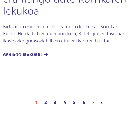
eramango dute Korrikaren
lekukoa
Bidelagun ekimenari esker ezagutu dute elkar. Korrikak
Euskal Herria batzen duen moduan, Bidelagun egitasmoak
Ikastolako gurasoak biltzen ditu euskararen bueltan.
GEHIAGO IRAKURRI
Next page
Last page
1
2
3
4
5
6
›
››