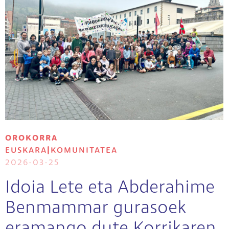
OROKORRA
EUSKARA
|
KOMUNITATEA
2026-03-25
Idoia Lete eta Abderahime
Benmammar gurasoek