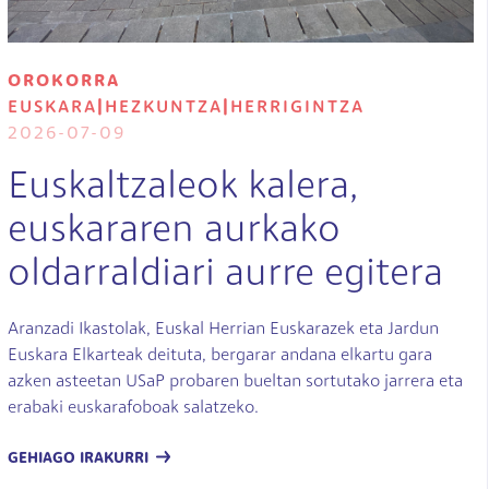
OROKORRA
EUSKARA
|
HEZKUNTZA
|
HERRIGINTZA
2026-07-09
Euskaltzaleok kalera,
euskararen aurkako
oldarraldiari aurre egitera
Aranzadi Ikastolak, Euskal Herrian Euskarazek eta Jardun
Euskara Elkarteak deituta, bergarar andana elkartu gara
azken asteetan USaP probaren bueltan sortutako jarrera eta
erabaki euskarafoboak salatzeko.
GEHIAGO IRAKURRI