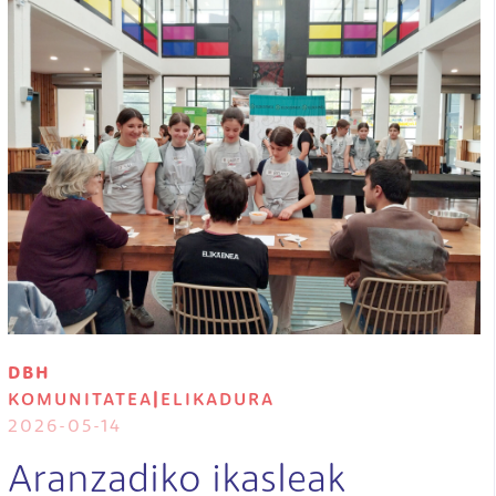
DBH
KOMUNITATEA
|
ELIKADURA
2026-05-14
Aranzadiko ikasleak