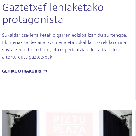
Gaztetxef lehiaketako
protagonista
Sukaldaritza-lehaiketak bigarren edizioa izan du aurtengoa.
Ekimenak talde-lana, sormena eta sukaldaritzarekiko grina
sustatzen ditu helburu, eta esperientzia ederra izan dela
aitortu dute gaztetxoek.
GEHIAGO IRAKURRI
Irudia