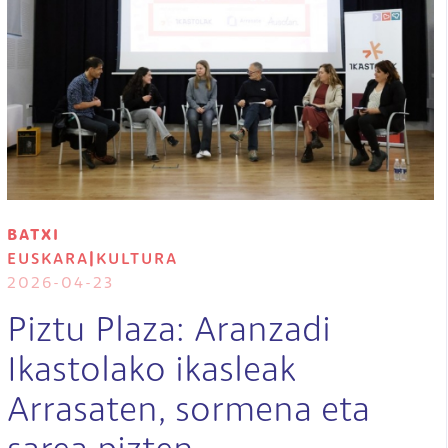
BATXI
EUSKARA
|
KULTURA
2026-04-23
Piztu Plaza: Aranzadi
Ikastolako ikasleak
Arrasaten, sormena eta