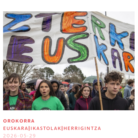
Irudia
OROKORRA
EUSKARA
|
IKASTOLAK
|
HERRIGINTZA
2026-05-29