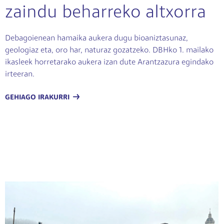
zaindu beharreko altxorra
Debagoienean hamaika aukera dugu bioaniztasunaz,
geologiaz eta, oro har, naturaz gozatzeko. DBHko 1. mailako
ikasleek horretarako aukera izan dute Arantzazura egindako
irteeran.
GEHIAGO IRAKURRI
Irudia