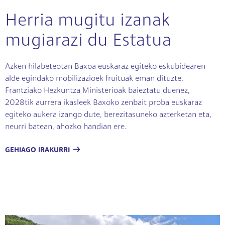
Herria mugitu izanak
mugiarazi du Estatua
Azken hilabeteotan Baxoa euskaraz egiteko eskubidearen
alde egindako mobilizazioek fruituak eman dituzte.
Frantziako Hezkuntza Ministerioak baieztatu duenez,
2028tik aurrera ikasleek Baxoko zenbait proba euskaraz
egiteko aukera izango dute, berezitasuneko azterketan eta,
neurri batean, ahozko handian ere.
GEHIAGO IRAKURRI
Irudia