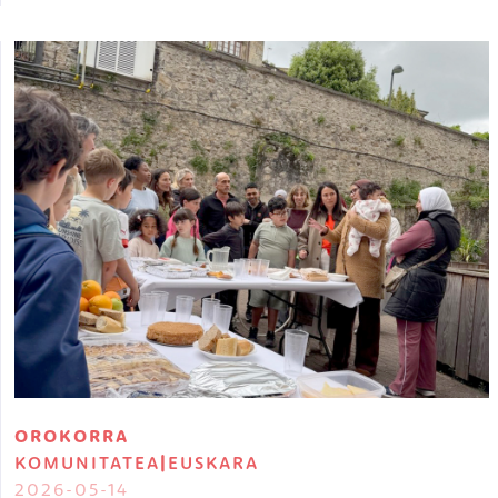
Irudia
OROKORRA
KOMUNITATEA
|
EUSKARA
2026-05-14