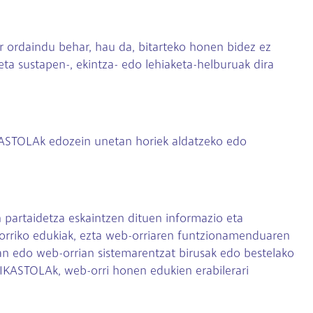
r ordaindu behar, hau da, bitarteko honen bidez ez
 eta sustapen-, ekintza- edo lehiaketa-helburuak dira
 IKASTOLAk edozein unetan horiek aldatzeko edo
partaidetza eskaintzen dituen informazio eta
-orriko edukiak, ezta web-orriaren funtzionamenduaren
ian edo web-orrian sistemarentzat birusak edo bestelako
 IKASTOLAk, web-orri honen edukien erabilerari