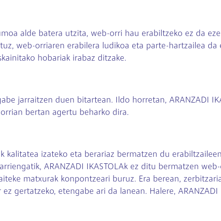
oa alde batera utzita, web-orri hau erabiltzeko ez da eze
tuz, web-orriaren erabilera ludikoa eta parte-hartzailea da
skainitako hobariak irabaz ditzake.
u gabe jarraitzen duen bitartean. Ildo horretan, ARANZADI
orrian bertan agertu beharko dira.
litatea izateko eta berariaz bermatzen du erabiltzaileen 
augarriengatik, ARANZADI IKASTOLAk ez ditu bermatzen web
daiteke matxurak konpontzeari buruz. Era berean, zerbitzar
r ez gertatzeko, etengabe ari da lanean. Halere, ARANZADI