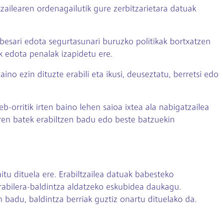
zailearen ordenagailutik gure zerbitzarietara datuak
abesari edota segurtasunari buruzko politikak bortxatzen
lak edota penalak izapidetu ere.
o ezin dituzte erabili eta ikusi, deuseztatu, berretsi edo
b-orritik irten baino lehen saioa ixtea ala nabigatzailea
eren batek erabiltzen badu edo beste batzuekin
itu dituela ere. Erabiltzailea datuak babesteko
rabilera-baldintza aldatzeko eskubidea daukagu.
 badu, baldintza berriak guztiz onartu dituelako da.