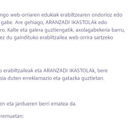
ango web-orriaren edukiak erabiltzearen ondorioz edo
atu gabe. Are gehiago, ARANZADI IKASTOLAk edo
. Kalte eta galera guztiengatik, axolagabekeria barru,
 du gaindituko erabiltzailea web-orrira sartzeko
o erabiltzaileak eta ARANZADI IKASTOLAk, bere
sia duten erreklamazio eta gatazka guztietan.
n eta jardueren berri ematea da.
eremuetan: