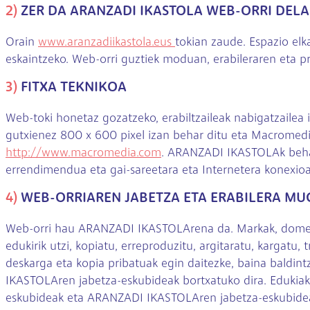
2)
ZER DA ARANZADI IKASTOLA WEB-ORRI DEL
Orain
www.aranzadiikastola.eus
tokian zaude. Espazio el
eskaintzeko. Web-orri guztiek moduan, erabileraren eta pr
3)
FITXA TEKNIKOA
Web-toki honetaz gozatzeko, erabiltzaileak nabigatzaile
gutxienez 800 x 600 pixel izan behar ditu eta Macromedi
http://www.macromedia.com
. ARANZADI IKASTOLAk beharr
errendimendua eta gai-sareetara eta Internetera konexio
4)
WEB-ORRIAREN JABETZA ETA ERABILERA MU
Web-orri hau ARANZADI IKASTOLArena da. Markak, domeinu
edukirik utzi, kopiatu, erreproduzitu, argitaratu, kargatu,
deskarga eta kopia pribatuak egin daitezke, baina baldin
IKASTOLAren jabetza-eskubideak bortxatuko dira. Edukiak
eskubideak eta ARANZADI IKASTOLAren jabetza-eskubideak 