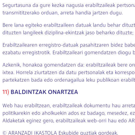
Segurtasuna da gure kezka nagusia erabiltzaileak pertsona
transmititzerako orduan, arreta handia jartzen dugu.
Bere lana egiteko erabiltzaileen datuak landu behar dituz
dituzten langileek diziplina-ekintzak jaso beharko dituzte; 
Erabiltzailearen erregistro-datuak pasahitzaren bidez babe
ezabatu erregistrotik. Erabiltzaileari gomendatzen diogu 
Azkenik, honakoa gomendatzen da: erabiltzaileak bere or
ixtea. Horrela ziurtatzen da datu pertsonalak eta korresp
partekatzen bada edo ordenagailua leku publikoan erabilt
11)
BALDINTZAK ONARTZEA
Web hau erabiltzean, erabiltzaileak dokumentu hau arretaz 
politikarekin edo aholkuekin ados ez badago, mesedez, ez
Aldaketak eginez gero, erabiltzaileak web-orri hau edo A
© ARANZADI IKASTOLA Eskubide guztiak gordeak.