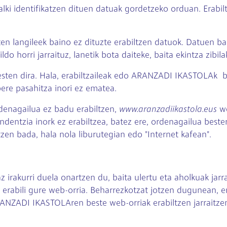
lki identifikatzen dituen datuak gordetzeko orduan. Erabilt
ten langileek baino ez dituzte erabiltzen datuok. Datuen b
ildo horri jarraituz, lanetik bota daiteke, baita ekintza zibi
sten dira. Hala, erabiltzaileak edo ARANZADI IKASTOLAk bain
bere pasahitza inori ez ematea.
denagailua ez badu erabiltzen,
www.aranzadiikastola.eus
we
ondentzia inork ez erabiltzea, batez ere, ordenagailua best
zen bada, hala nola liburutegian edo "Internet kafean".
irakurri duela onartzen du, baita ulertu eta aholkuak jarra
 erabili gure web-orria. Beharrezkotzat jotzen dugunean, e
RANZADI IKASTOLAren beste web-orriak erabiltzen jarraitzen