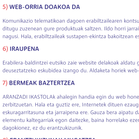
5)
WEB-ORRIA DOAKOA DA
Komunikazio telematikoan dagoen erabiltzailearen kontsum
ditugu zuzenean gure produktuak saltzen. Ildo horri jarrai
nagusi. Hala, erabiltzaileak sustapen-ekintza bakoitzean e
6)
IRAUPENA
Erabilera-baldintzei eutsiko zaie website delakoak aldat
deuseztatzeko eskubidea izango du. Aldaketa horiek web-
7)
BERMEAK BAZTERTZEA
ARANZADI IKASTOLAk ahalegin handia egin du web honek ka
zerbitzuetan. Hala eta guztiz ere, Internetek dituen ez
eskuragarritasuna eta jarraipena ere. Gauza bera aipatu 
elementu kaltegarriak egon daitezke, baina horrelako eze
dagokionez, ez du erantzukizunik.