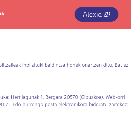
IRUDIA
OA
iltzaileak inplizituki baldintza honek onartzen ditu. Bat ez
 Herrilagunak 1, Bergara 20570 (Gipuzkoa). Web-orri
0 71. Edo hurrengo posta elektronikora bideratu zaitekez: