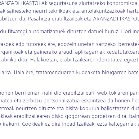
NZADI IKASTOLAk segurtasuna ziurtatzeko konpromisoa dauka
uak saihesteko neurri teknikoak eta antolakuntzazkoak hart
iltzen da. Pasahitza erabiltzaileak eta ARANZADI IKASTOLA
u fitxategi automatizatuek dituzten datuei buruz. Hori in
rasoek edo tutoreek ere, edozein unetan sartzeko, berreste
ganikoak eta gainerako araudi aplikagarriak xedatutakoaren
iliko ditu. Halakoetan, erabiltzailearen identitatea egiaz
rra. Hala ere, tratamenduaren kudeaketa hirugarren batek 
en berri eman nahi dio erabiltzaileari: web-tokiaren pant
tematea eta zerbitzu pertsonalizatua eskaintzea da horien h
etroak neurtzen dituzte eta bisita-kopurua balioztatzen d
kieak erabiltzailearen disko gogorrean gordetzen dira, bain
 irakurri. Cookieak ez dira inbaditzaileak, ezta kaltegarria