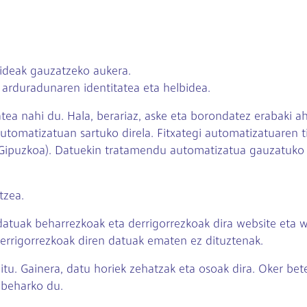
bideak gauzatzeko aukera.
arduradunaren identitatea eta helbidea.
ea nahi du. Hala, berariaz, aske eta borondatez erabaki ah
tegi automatizatuan sartuko direla. Fitxategi automatizatua
(Gipuzkoa). Datuekin tratamendu automatizatua gauzatuko
tzea.
datuak beharrezkoak eta derrigorrezkoak dira website eta w
errigorrezkoak diren datuak ematen ez dituztenak.
itu. Gainera, datu horiek zehatzak eta osoak dira. Oker be
 beharko du.