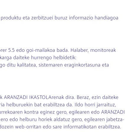
 produktu eta zerbitzuei buruz informazio handiagoa
orer 5.5 edo goi-mailakoa bada. Halaber, monitoreak
arga daiteke hurrengo helbidetik:
o ditu kalitatea, sistemaren eraginkortasuna eta
k ARANZADI IKASTOLArenak dira. Beraz, ezin daiteke
a helburuekin bat erabiltzea da. Ildo horri jarraituz,
Aurrekoaren kontra eginez gero, egilearen edo ARANZADI
ro edo helburu horiek aldatuz gero, egilearen jabetza-
zein web-orritan edo sare informatikotan erabiltzea.