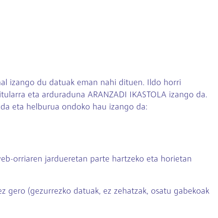
al izango du datuak eman nahi dituen. Ildo horri
ren titularra eta arduraduna ARANZADI IKASTOLA izango da.
 da eta helburua ondoko hau izango da:
eb-orriaren jardueretan parte hartzeko eta horietan
tez gero (gezurrezko datuak, ez zehatzak, osatu gabekoak