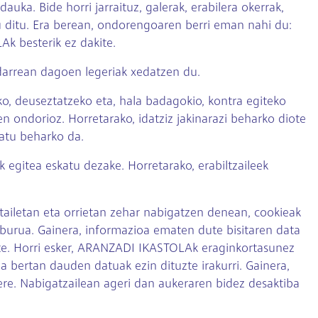
. Bide horri jarraituz, galerak, erabilera okerrak,
u ditu. Era berean, ondorengoaren berri eman nahi du:
k besterik ez dakite.
darrean dagoen legeriak xedatzen du.
ko, deuseztatzeko eta, hala badagokio, kontra egiteko
 ondorioz. Horretarako, idatziz jakinarazi beharko diote
tatu beharko da.
egitea eskatu dezake. Horretarako, erabiltzaileek
ailetan eta orrietan zehar nabigatzen denean, cookieak
elburua. Gainera, informazioa ematen dute bisitaren data
ute. Horri esker, ARANZADI IKASTOLAk eraginkortasunez
a bertan dauden datuak ezin dituzte irakurri. Gainera,
k ere. Nabigatzailean ageri dan aukeraren bidez desaktiba