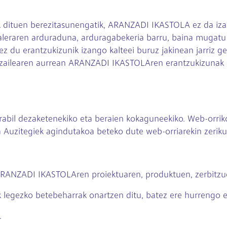
ek dituen berezitasunengatik, ARANZADI IKASTOLA ez da iz
a galeraren arduraduna, arduragabekeria barru, baina mug
 erantzukizunik izango kalteei buruz jakinean jarriz gero
tzailearen aurrean ARANZADI IKASTOLAren erantzukizunak ez
abil dezaketenekiko eta beraien kokaguneekiko. Web-orrik
 Auzitegiek agindutakoa beteko dute web-orriarekin zeriku
RANZADI IKASTOLAren proiektuaren, produktuen, zerbitzue
legezko betebeharrak onartzen ditu, batez ere hurrengo 
.