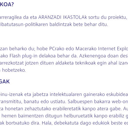
AKOA?
karreragilea da eta ARANZADI IKASTOLAk sortu du proiektu,
ibatutasun-politikaren baldintzak bete behar ditu.
a izan beharko du; hobe PCrako edo Macerako Internet Expl
ako Flash plug-in delakoa behar da. Azkenengoa doan desk
ezkotzat jotzen dituen aldaketa teknikoak egin ahal izang
a hobetzeko.
GAK
-izenak eta jabetza intelektualaren gainerako eskubidea
 transmititu, banatu edo ustiatu. Salbuespen bakarra web-orri
tza honetan zehaztutako erabileretatik kanpo atera gabe. 
 hemen baimentzen ditugun helburuetatik kanpo erabiliz ge
bortxatuko dira. Hala, debekatuta dago edukiok beste edo