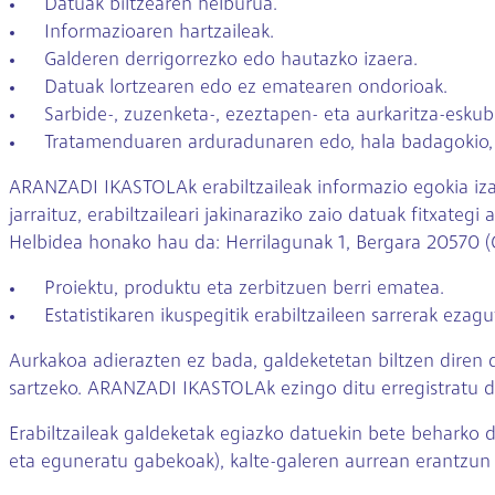
Datuak biltzearen helburua.
Informazioaren hartzaileak.
Galderen derrigorrezko edo hautazko izaera.
Datuak lortzearen edo ez ematearen ondorioak.
Sarbide-, zuzenketa-, ezeztapen- eta aurkaritza-esku
Tratamenduaren arduradunaren edo, hala badagokio, 
ARANZADI IKASTOLAk erabiltzaileak informazio egokia izat
jarraituz, erabiltzaileari jakinaraziko zaio datuak fitxa
Helbidea honako hau da: Herrilagunak 1, Bergara 20570 
Proiektu, produktu eta zerbitzuen berri ematea.
Estatistikaren ikuspegitik erabiltzaileen sarrerak ezagu
Aurkakoa adierazten ez bada, galdeketetan biltzen diren 
sartzeko. ARANZADI IKASTOLAk ezingo ditu erregistratu d
Erabiltzaileak galdeketak egiazko datuekin bete beharko d
eta eguneratu gabekoak), kalte-galeren aurrean erantzun