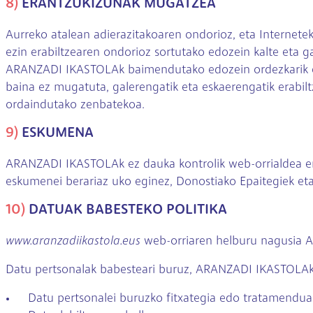
8)
ERANTZUKIZUNAK MUGATZEA
Aurreko atalean adierazitakoaren ondorioz, eta Internet
ezin erabiltzearen ondorioz sortutako edozein kalte et
ARANZADI IKASTOLAk baimendutako edozein ordezkarik ez du
baina ez mugatuta, galerengatik eta eskaerengatik erabil
ordaindutako zenbatekoa.
9)
ESKUMENA
ARANZADI IKASTOLAk ez dauka kontrolik web-orrialdea er
eskumenei berariaz uko eginez, Donostiako Epaitegiek eta
10)
DATUAK BABESTEKO POLITIKA
www.aranzadiikastola.eus
web-orriaren helburu nagusia A
Datu pertsonalak babesteari buruz, ARANZADI IKASTOLAk 
Datu pertsonalei buruzko fitxategia edo tratamendua