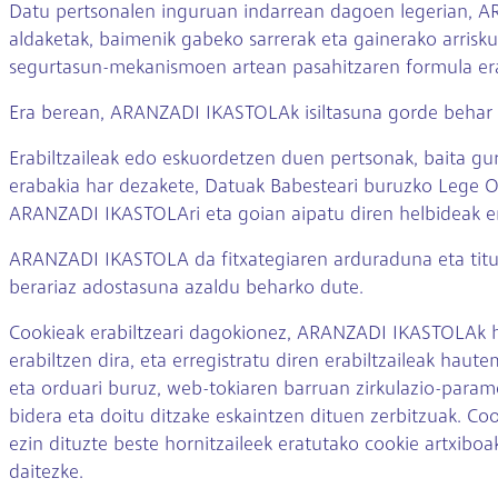
Datu pertsonalen inguruan indarrean dagoen legerian, ARA
aldaketak, baimenik gabeko sarrerak eta gainerako arrisk
segurtasun-mekanismoen artean pasahitzaren formula erab
Era berean, ARANZADI IKASTOLAk isiltasuna gorde behar d
Erabiltzaileak edo eskuordetzen duen pertsonak, baita gu
erabakia har dezakete, Datuak Babesteari buruzko Lege Or
ARANZADI IKASTOLAri eta goian aipatu diren helbideak erab
ARANZADI IKASTOLA da fitxategiaren arduraduna eta titula
berariaz adostasuna azaldu beharko dute.
Cookieak erabiltzeari dagokionez, ARANZADI IKASTOLAk hon
erabiltzen dira, eta erregistratu diren erabiltzaileak hau
eta orduari buruz, web-tokiaren barruan zirkulazio-param
bidera eta doitu ditzake eskaintzen dituen zerbitzuak. Coo
ezin dituzte beste hornitzaileek eratutako cookie artxiboak
daitezke.