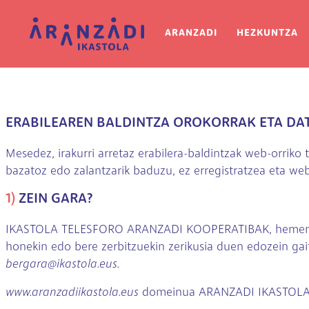
Skip to main content
Main navigat
ARANZADI
HEZKUNTZA
ERABILEAREN BALDINTZA OROKORRAK ETA DA
Mesedez, irakurri arretaz erabilera-baldintzak web-orriko t
bazatoz edo zalantzarik baduzu, ez erregistratzea eta web
1)
ZEIN GARA?
IKASTOLA TELESFORO ARANZADI KOOPERATIBAK, hemendik 
honekin edo bere zerbitzuekin zerikusia duen edozein gai
bergara@ikastola.eus.
www.aranzadiikastola.eus
domeinua ARANZADI IKASTOLAr