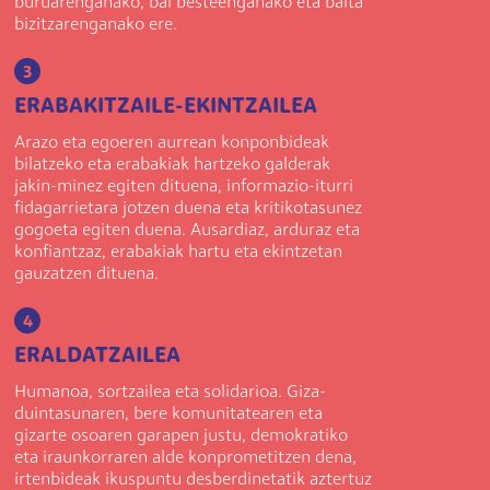
buruarenganako, bai besteenganako eta baita
bizitzarenganako ere.
3
ERABAKITZAILE-EKINTZAILEA
Arazo eta egoeren aurrean konponbideak
bilatzeko eta erabakiak hartzeko galderak
jakin-minez egiten dituena, informazio-iturri
fidagarrietara jotzen duena eta kritikotasunez
gogoeta egiten duena. Ausardiaz, arduraz eta
konfiantzaz, erabakiak hartu eta ekintzetan
gauzatzen dituena.
4
ERALDATZAILEA
Humanoa, sortzailea eta solidarioa. Giza-
duintasunaren, bere komunitatearen eta
gizarte osoaren garapen justu, demokratiko
eta iraunkorraren alde konprometitzen dena,
irtenbideak ikuspuntu desberdinetatik aztertuz