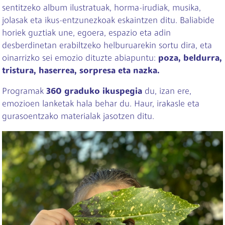
sentitzeko album ilustratuak, horma-irudiak, musika,
jolasak eta ikus-entzunezkoak eskaintzen ditu. Baliabide
horiek guztiak une, egoera, espazio eta adin
desberdinetan erabiltzeko helburuarekin sortu dira, eta
oinarrizko sei emozio dituzte abiapuntu:
poza, beldurra,
tristura, haserrea, sorpresa eta nazka.
Programak
360 graduko ikuspegia
du, izan ere,
emozioen lanketak hala behar du. Haur, irakasle eta
gurasoentzako materialak jasotzen ditu.