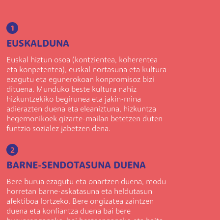
1
EUSKALDUNA
Euskal hiztun osoa (kontzientea, koherentea
eta konpetentea), euskal nortasuna eta kultura
ezagutu eta egunerokoan konpromisoz bizi
dituena. Munduko beste kultura nahiz
hizkuntzekiko begirunea eta jakin-mina
adierazten duena eta eleaniztuna, hizkuntza
hegemonikoek gizarte-mailan betetzen duten
funtzio sozialez jabetzen dena.
2
BARNE-SENDOTASUNA DUENA
Bere burua ezagutu eta onartzen duena, modu
horretan barne-askatasuna eta heldutasun
afektiboa lortzeko. Bere ongizatea zaintzen
duena eta konfiantza duena bai bere