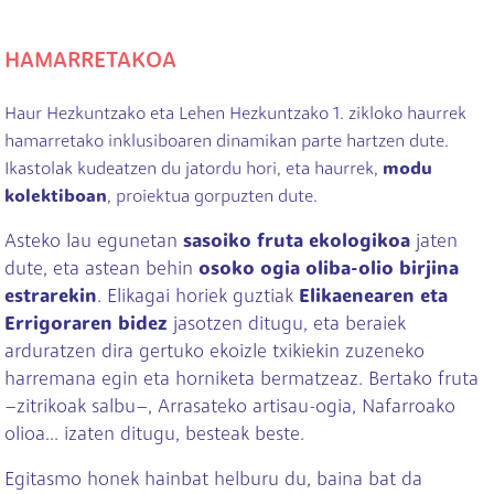
HAMARRETAKOA
Haur Hezkuntzako eta Lehen Hezkuntzako 1. zikloko haurrek
hamarretako inklusiboaren dinamikan parte hartzen dute.
Ikastolak kudeatzen du jatordu hori, eta haurrek,
modu
kolektiboan
, proiektua gorpuzten dute.
Asteko lau egunetan
sasoiko fruta ekologikoa
jaten
dute, eta astean behin
osoko ogia oliba-olio birjina
estrarekin
. Elikagai horiek guztiak
Elikaenearen eta
Errigoraren bidez
jasotzen ditugu, eta beraiek
arduratzen dira gertuko ekoizle txikiekin zuzeneko
harremana egin eta horniketa bermatzeaz. Bertako fruta
–zitrikoak salbu–, Arrasateko artisau-ogia, Nafarroako
olioa... izaten ditugu, besteak beste.
Egitasmo honek hainbat helburu du, baina bat da