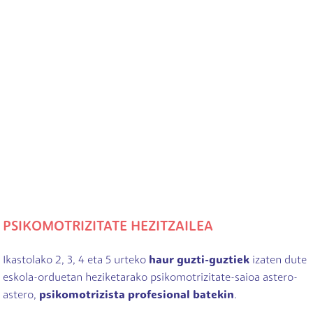
PSIKOMOTRIZITATE HEZITZAILEA
Ikastolako 2, 3, 4 eta 5 urteko
haur guzti-guztiek
izaten dute
eskola-orduetan heziketarako psikomotrizitate-saioa astero-
astero,
psikomotrizista profesional batekin
.