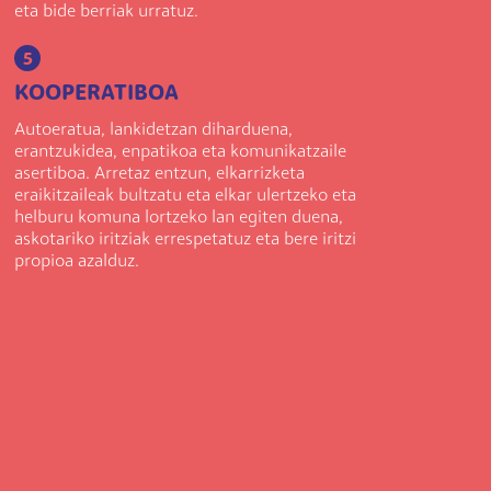
eta bide berriak urratuz.
5
KOOPERATIBOA
Autoeratua, lankidetzan diharduena,
erantzukidea, enpatikoa eta komunikatzaile
asertiboa. Arretaz entzun, elkarrizketa
eraikitzaileak bultzatu eta elkar ulertzeko eta
helburu komuna lortzeko lan egiten duena,
askotariko iritziak errespetatuz eta bere iritzi
propioa azalduz.