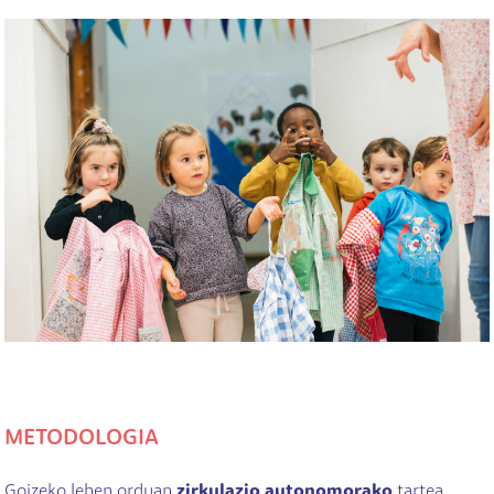
METODOLOGIA
Goizeko lehen orduan
zirkulazio autonomorako
tartea