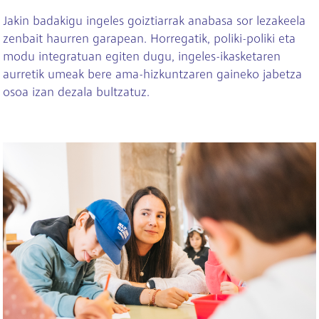
Jakin badakigu ingeles goiztiarrak anabasa sor lezakeela
zenbait haurren garapean. Horregatik, poliki-poliki eta
modu integratuan egiten dugu, ingeles-ikasketaren
aurretik umeak bere ama-hizkuntzaren gaineko jabetza
osoa izan dezala bultzatuz.