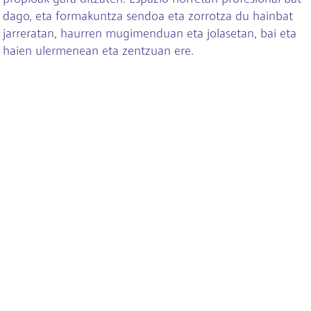
dago, eta formakuntza sendoa eta zorrotza du hainbat
jarreratan, haurren mugimenduan eta jolasetan, bai eta
haien ulermenean eta zentzuan ere.