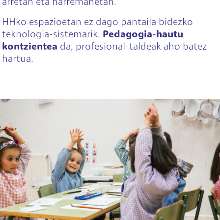
arretan eta harremanetan.
HHko espazioetan ez dago pantaila bidezko
teknologia-sistemarik.
Pedagogia-hautu
kontzientea
da, profesional-taldeak aho batez
hartua.