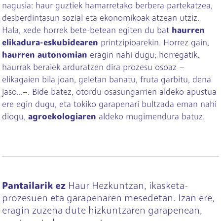
nagusia: haur guztiek hamarretako berbera partekatzea,
desberdintasun sozial eta ekonomikoak atzean utziz.
Hala, xede horrek bete-betean egiten du bat
haurren
elikadura-eskubidearen
printzipioarekin. Horrez gain,
haurren autonomian
eragin nahi dugu; horregatik,
haurrak beraiek arduratzen dira prozesu osoaz –
elikagaien bila joan, geletan banatu, fruta garbitu, dena
jaso...–. Bide batez, otordu osasungarrien aldeko apustua
ere egin dugu, eta tokiko garapenari bultzada eman nahi
diogu,
agroekologiaren
aldeko mugimendura batuz.
Pantailarik ez
Haur Hezkuntzan, ikasketa-
prozesuen eta garapenaren mesedetan. Izan ere,
eragin zuzena dute hizkuntzaren garapenean,