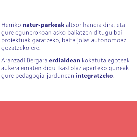
Herriko
natur-parkeak
altxor handia dira, eta
gure egunerokoan asko baliatzen ditugu bai
proiektuak garatzeko, baita jolas autonomoaz
gozatzeko ere.
Aranzadi Bergara
erdialdean
kokatuta egoteak
aukera ematen digu Ikastolaz aparteko guneak
gure pedagogia-jardunean
integratzeko
.