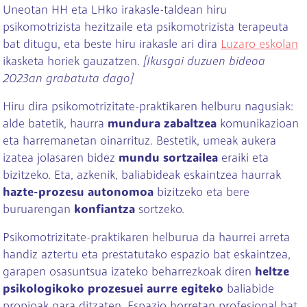
Uneotan HH eta LHko irakasle-taldean hiru
psikomotrizista hezitzaile eta psikomotrizista terapeuta
bat ditugu, eta beste hiru irakasle ari dira
Luzaro eskolan
ikasketa horiek gauzatzen.
[Ikusgai duzuen bideoa
2023an grabatuta dago]
Hiru dira psikomotrizitate-praktikaren helburu nagusiak:
alde batetik, haurra
mundura zabaltzea
komunikazioan
eta harremanetan oinarrituz. Bestetik, umeak aukera
izatea jolasaren bidez
mundu sortzailea
eraiki eta
bizitzeko. Eta, azkenik, baliabideak eskaintzea haurrak
hazte-prozesu autonomoa
bizitzeko eta bere
buruarengan
konfiantza
sortzeko.
Psikomotrizitate-praktikaren helburua da haurrei arreta
handiz aztertu eta prestatutako espazio bat eskaintzea,
garapen osasuntsua izateko beharrezkoak diren
heltze
psikologikoko prozesuei aurre egiteko
baliabide
propioak gara ditzaten. Espazio horretan profesional bat