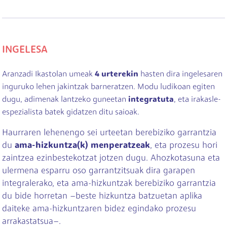
INGELESA
Aranzadi Ikastolan umeak
4 urterekin
hasten dira ingelesaren
inguruko lehen jakintzak barneratzen. Modu ludikoan egiten
dugu, adimenak lantzeko guneetan
integratuta
, eta irakasle-
espezialista batek gidatzen ditu saioak.
Haurraren lehenengo sei urteetan berebiziko garrantzia
du
ama-hizkuntza(k) menperatzeak
, eta prozesu hori
zaintzea ezinbestekotzat jotzen dugu. Ahozkotasuna eta
ulermena esparru oso garrantzitsuak dira garapen
integralerako, eta ama-hizkuntzak berebiziko garrantzia
du bide horretan –beste hizkuntza batzuetan aplika
daiteke ama-hizkuntzaren bidez egindako prozesu
arrakastatsua–.