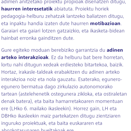
adimen anitzetako proiektu propioak disenatzen ditugu,
haurren interesetatik
abiatuta. Proiektu horiek
pedagogia-helburu zehatzak lantzeko baliatzen ditugu,
eta inpaktu handia izaten dute haurren
motibazioan
.
Garaiari eta gaiari lotzen gatzaizkio, eta ikasketa-bidean
hainbat erronka gainditzen dute.
Gure egiteko moduan berebiziko garrantzia du
adinen
arteko interakzioak
. Ez da helburu bat bere horretan,
lortu nahi ditugun xedeak erdiesteko bitartekoa, baizik.
Hortaz, irakasle-taldeak erabakitzen du adinen arteko
interakzioa noiz eta nola gauzatu. Esaterako, egunero-
egunero bermatua dago zirkulazio autonomorako
tartean (astelehenetik ostegunera zikloka, eta ostiraletan
denak batera), eta baita hamarretakoaren momentuan
ere (LHko 6. mailako ikasleekin). Horrez gain, LH eta
DBHko ikasleekin maiz partekatzen ditugu zientziaren
inguruko proiektuak, eta baita euskararen eta
ahozkotasunaren bueltakoak ere.