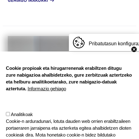
GEHIAGO IRAKURRI
Irudia
Pribatutasun konfigura
Cookie propioak eta hirugarrenenak erabiltzen ditugu
zure nabigazioa ahalbidetzeko, gure zerbitzuak aztertzeko
eta helburu analitikoetarako, zure nabigazio-datuak
aztertuta.
Informazio gehiago
Analitikoak
Cookie-n arduradunari, lotuta dauden web orrien erabiltzaileen
portaeraren jarraipena eta azterketa egitea ahalbidetzen dioten
cookieak dira. Mota honetako cookie-n bidez bildutako