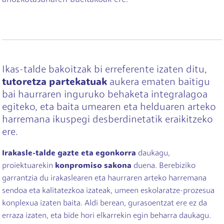
Ikas-talde bakoitzak bi erreferente izaten ditu,
tutoretza partekatuak
aukera ematen baitigu
bai haurraren inguruko behaketa integralagoa
egiteko, eta baita umearen eta helduaren arteko
harremana ikuspegi desberdinetatik eraikitzeko
ere.
Irakasle-talde gazte eta egonkorra
daukagu,
proiektuarekin
konpromiso sakona
duena. Berebiziko
garrantzia du irakaslearen eta haurraren arteko harremana
sendoa eta kalitatezkoa izateak, umeen eskolaratze-prozesua
konplexua izaten baita. Aldi berean, gurasoentzat ere ez da
erraza izaten, eta bide hori elkarrekin egin beharra daukagu.