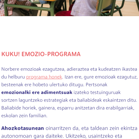
KUKU! EMOZIO-PROGRAMA
Norbere emozioak ezagutzea, adieraztea eta kudeatzen ikastea
du helburu
programa honek
. Izan ere, gure emozioak ezagutuz,
besteenak ere hobeto ulertuko ditugu. Pertsonak
emozionalki ere adimentsuak
izateko testuinguruak
sortzen laguntzeko estrategiak eta baliabideak eskaintzen ditu.
Baliabide horiek, gainera, esparru anitzetan dira erabilgarriak,
eskolan zein familian.
Ahozkotasunean
oinarritzen da, eta taldean zein ekintza
autonomoan gara daiteke. Ukitzeko, usaintzeko eta