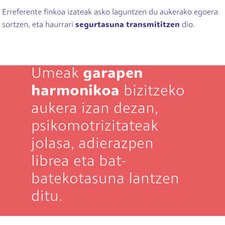
Erreferente finkoa izateak asko laguntzen du aukerako egoera
sortzen, eta haurrari
segurtasuna transmititzen
dio.
Umeak
garapen
harmonikoa
bizitzeko
aukera izan dezan,
psikomotrizitateak
jolasa, adierazpen
librea eta bat-
batekotasuna lantzen
ditu.