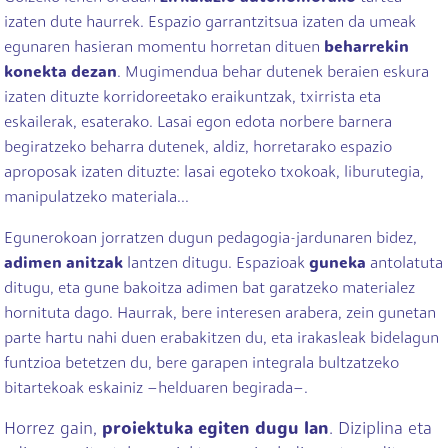
izaten dute haurrek. Espazio garrantzitsua izaten da umeak
egunaren hasieran momentu horretan dituen
beharrekin
konekta dezan
. Mugimendua behar dutenek beraien eskura
izaten dituzte korridoreetako eraikuntzak, txirrista eta
eskailerak, esaterako. Lasai egon edota norbere barnera
begiratzeko beharra dutenek, aldiz, horretarako espazio
aproposak izaten dituzte: lasai egoteko txokoak, liburutegia,
manipulatzeko materiala...
Egunerokoan jorratzen dugun pedagogia-jardunaren bidez,
adimen anitzak
lantzen ditugu. Espazioak
guneka
antolatuta
ditugu, eta gune bakoitza adimen bat garatzeko materialez
hornituta dago. Haurrak, bere interesen arabera, zein gunetan
parte hartu nahi duen erabakitzen du, eta irakasleak bidelagun
funtzioa betetzen du, bere garapen integrala bultzatzeko
bitartekoak eskainiz –helduaren begirada–.
Horrez gain,
proiektuka egiten dugu lan
. Diziplina eta