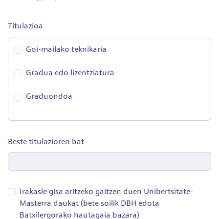
Titulazioa
Goi-mailako teknikaria
Gradua edo lizentziatura
Graduondoa
Beste titulazioren bat
Irakasle gisa aritzeko gaitzen duen Unibertsitate-
Masterra daukat (bete soilik DBH edota
Batxilergorako hautagaia bazara)