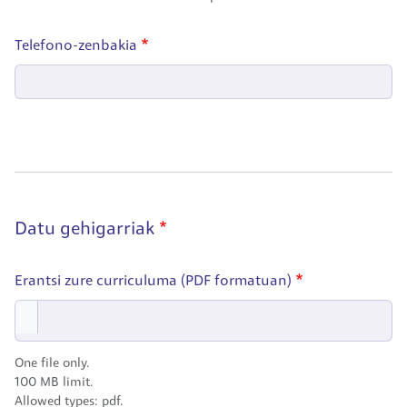
Telefono-zenbakia
Datu gehigarriak
Erantsi zure curriculuma (PDF formatuan)
One file only.
100 MB limit.
Allowed types: pdf.