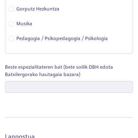
Gorputz Hezkuntza
Musika
Pedagogia / Psikopedagogia / Psikologia
Beste espezialitateren bat (bete soilik DBH edota
Batxilergorako hautagaia bazara)
Lanpostua