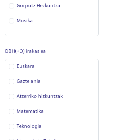
Gorputz Hezkuntza
Musika
DBH(+O) irakaslea
Euskara
Gaztelania
Atzerriko hizkuntzak
Matematika
Teknologia