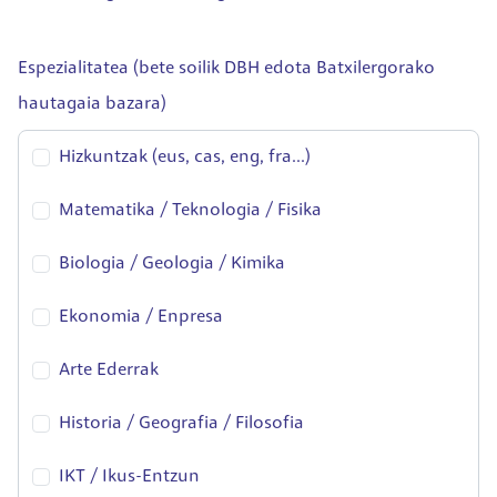
Espezialitatea (bete soilik DBH edota Batxilergorako
hautagaia bazara)
Hizkuntzak (eus, cas, eng, fra...)
Matematika / Teknologia / Fisika
Biologia / Geologia / Kimika
Ekonomia / Enpresa
Arte Ederrak
Historia / Geografia / Filosofia
IKT / Ikus-Entzun