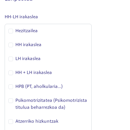
HH-LH irakaslea
Hezitzailea
HH irakaslea
LH irakaslea
HH + LH irakaslea
HPB (PT, aholkularia...)
Psikomotrizitatea (Psikomotrizista
titulua beharrezkoa da)
Atzerriko hizkuntzak