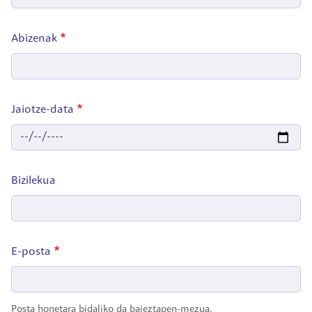
Abizenak
Jaiotze-data
Date
Bizilekua
E-posta
Posta honetara bidaliko da baieztapen-mezua.