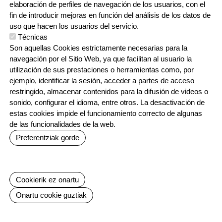
elaboración de perfiles de navegación de los usuarios, con el
fin de introducir mejoras en función del análisis de los datos de
uso que hacen los usuarios del servicio.
Técnicas
Son aquellas Cookies estrictamente necesarias para la
navegación por el Sitio Web, ya que facilitan al usuario la
utilización de sus prestaciones o herramientas como, por
ejemplo, identificar la sesión, acceder a partes de acceso
restringido, almacenar contenidos para la difusión de videos o
sonido, configurar el idioma, entre otros. La desactivación de
LH
estas cookies impide el funcionamiento correcto de algunas
2025-2026
de las funcionalidades de la web.
2026-07-02
Preferentziak gorde
LH 2 | Salida a Zumaia y
Zarautz
Baimenak ezeztatu
Cookierik ez onartu
Onartu cookie guztiak
GEHIAGO IRAKURRI