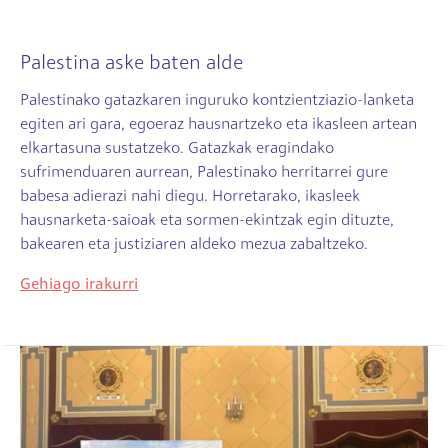
Palestina aske baten alde
Palestinako gatazkaren inguruko kontzientziazio-lanketa
egiten ari gara, egoeraz hausnartzeko eta ikasleen artean
elkartasuna sustatzeko. Gatazkak eragindako
sufrimenduaren aurrean, Palestinako herritarrei gure
babesa adierazi nahi diegu. Horretarako, ikasleek
hausnarketa-saioak eta sormen-ekintzak egin dituzte,
bakearen eta justiziaren aldeko mezua zabaltzeko.
Gehiago irakurri
Irudia