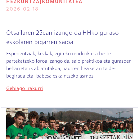
HEZKUNTZA
|
KOMUNITATEA
2026-02-18
Otsailaren 25ean izango da HHko guraso-
eskolaren bigarren saioa
Esperientziak, kezkak, egiteko moduak eta beste
partekatzeko foroa izango da, saio praktikoa eta gurasoen
beharretatik abiatutakoa, haurren heziketari talde-
begirada eta -babesa eskaintzeko asmoz.
Gehiago irakurri
Irudia