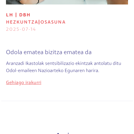
LH | DBH
HEZKUNTZA
|
OSASUNA
2025-07-14
Odola ematea bizitza ematea da
Aranzadi Ikastolak sentsibilizazio ekintzak antolatu ditu
Odol-emaileen Nazioarteko Egunaren harira.
Gehiago irakurri
Pagination