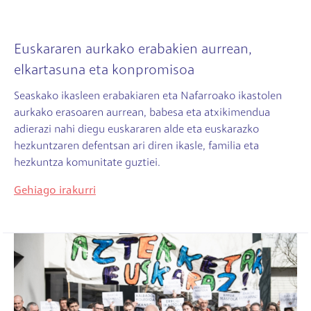
Euskararen aurkako erabakien aurrean,
elkartasuna eta konpromisoa
Seaskako ikasleen erabakiaren eta Nafarroako ikastolen
aurkako erasoaren aurrean, babesa eta atxikimendua
adierazi nahi diegu euskararen alde eta euskarazko
hezkuntzaren defentsan ari diren ikasle, familia eta
hezkuntza komunitate guztiei.
Gehiago irakurri
Irudia