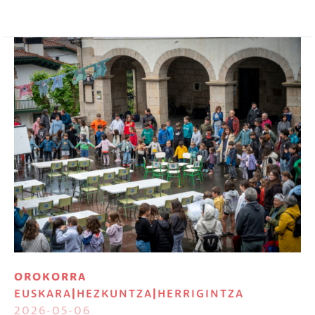
Irudia
OROKORRA
EUSKARA
|
HEZKUNTZA
|
HERRIGINTZA
2026-05-06