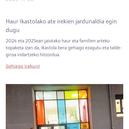
Haur Ikastolako ate irekien jardunaldia egin
dugu
2024 eta 2025ean jaiotako haur eta familien arteko
topaketa izan da, Ikastola bera gehiago ezagutu eta talde-
giroa indartzeko hitzordua.
Gehiago irakurri
Irudia