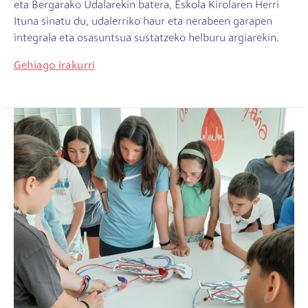
eta Bergarako Udalarekin batera, Eskola Kirolaren Herri
Ituna sinatu du, udalerriko haur eta nerabeen garapen
integrala eta osasuntsua sustatzeko helburu argiarekin.
Gehiago irakurri
Irudia