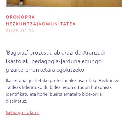
OROKORRA
HEZKUNTZA
|
KOMUNITATEA
2026-01-14
‘Bagoiaz’ prozesua abiarazi du Aranzadi
Ikastolak, pedagogia-jarduna egungo
gizarte-erronketara egokitzeko
Ikas-etapa guztietako profesionalez osatutako Hezkuntza
Taldeak lideratuko du bidea, egun ditugun hutsuneak
identifikatu eta horiei buelta emateko bide-orria
diseinatuz.
Gehiago irakurri