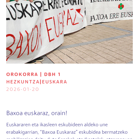
OROKORRA | DBH 1
HEZKUNTZA
|
EUSKARA
2026-01-20
Baxoa euskaraz, orain!
Euskararen eta ikasleen eskubideen aldeko une
erabakigarrian, “Baxoa Euskaraz” eskubidea bermatzeko