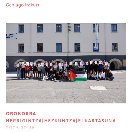
Gehiago irakurri
Irudia
OROKORRA
HERRIGINTZA
|
HEZKUNTZA
|
ELKARTASUNA
2025-10-16