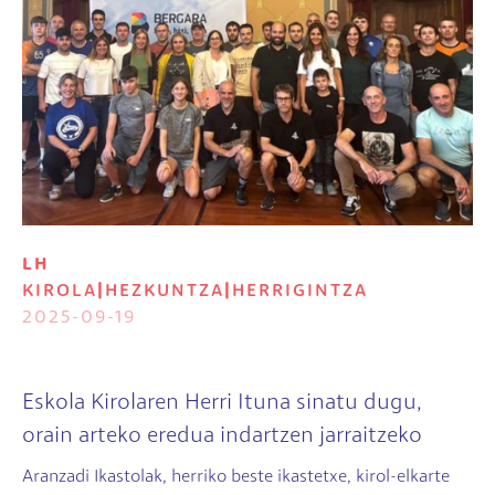
LH
KIROLA
|
HEZKUNTZA
|
HERRIGINTZA
2025-09-19
Eskola Kirolaren Herri Ituna sinatu dugu,
orain arteko eredua indartzen jarraitzeko
Aranzadi Ikastolak, herriko beste ikastetxe, kirol-elkarte