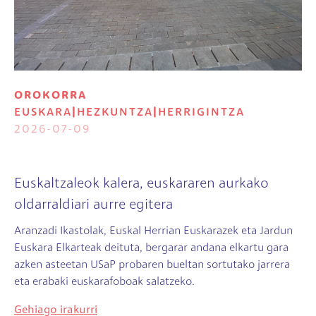
OROKORRA
EUSKARA
|
HEZKUNTZA
|
HERRIGINTZA
2026-07-09
Euskaltzaleok kalera, euskararen aurkako
oldarraldiari aurre egitera
Aranzadi Ikastolak, Euskal Herrian Euskarazek eta Jardun
Euskara Elkarteak deituta, bergarar andana elkartu gara
azken asteetan USaP probaren bueltan sortutako jarrera
eta erabaki euskarafoboak salatzeko.
Gehiago irakurri