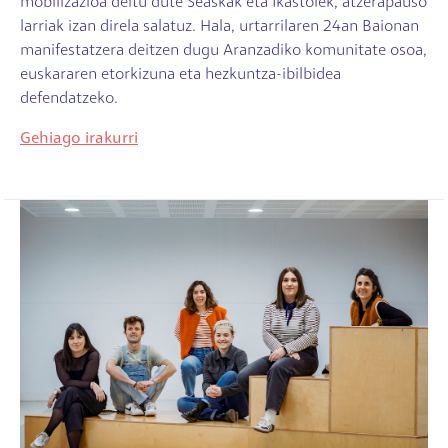
mobilizazioa deitu dute Seaskak eta Ikastolek, atzerapauso
larriak izan direla salatuz. Hala, urtarrilaren 24an Baionan
manifestatzera deitzen dugu Aranzadiko komunitate osoa,
euskararen etorkizuna eta hezkuntza-ibilbidea
defendatzeko.
Gehiago irakurri
Irudia