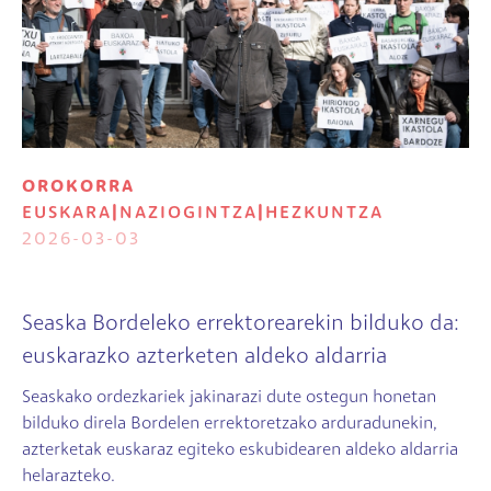
OROKORRA
EUSKARA
|
NAZIOGINTZA
|
HEZKUNTZA
2026-03-03
Seaska Bordeleko errektorearekin bilduko da:
euskarazko azterketen aldeko aldarria
Seaskako ordezkariek jakinarazi dute ostegun honetan
bilduko direla Bordelen errektoretzako arduradunekin,
azterketak euskaraz egiteko eskubidearen aldeko aldarria
helarazteko.