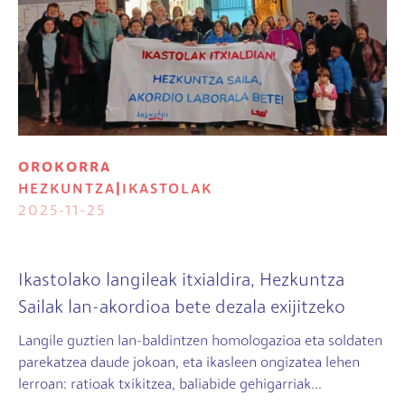
OROKORRA
HEZKUNTZA
|
IKASTOLAK
2025-11-25
Ikastolako langileak itxialdira, Hezkuntza
Sailak lan-akordioa bete dezala exijitzeko
Langile guztien lan-baldintzen homologazioa eta soldaten
parekatzea daude jokoan, eta ikasleen ongizatea lehen
lerroan: ratioak txikitzea, baliabide gehigarriak...