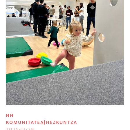
HH
KOMUNITATEA
|
HEZKUNTZA
2025-11-28