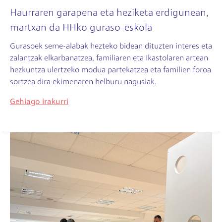
Haurraren garapena eta heziketa erdigunean,
martxan da HHko guraso-eskola
Gurasoek seme-alabak hezteko bidean dituzten interes eta
zalantzak elkarbanatzea, familiaren eta Ikastolaren artean
hezkuntza ulertzeko modua partekatzea eta familien foroa
sortzea dira ekimenaren helburu nagusiak.
Gehiago irakurri
Irudia