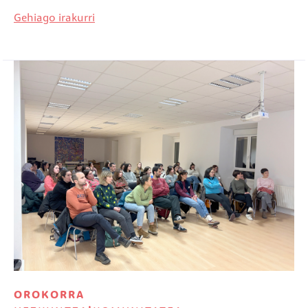
Gehiago irakurri
Irudia
OROKORRA