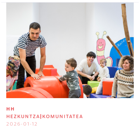
Irudia
HH
HEZKUNTZA
|
KOMUNITATEA
2026-01-12