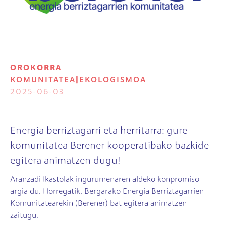
OROKORRA
KOMUNITATEA
|
EKOLOGISMOA
2025-06-03
Energia berriztagarri eta herritarra: gure
komunitatea Berener kooperatibako bazkide
egitera animatzen dugu!
Aranzadi Ikastolak ingurumenaren aldeko konpromiso
argia du. Horregatik, Bergarako Energia Berriztagarrien
Komunitatearekin (Berener) bat egitera animatzen
zaitugu.