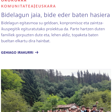
OROKORRA
KOMUNITATEA
|
EUSKARA
Bidelagun jaia, bide eder baten hasiera
Bidelagun egitasmoa su geldoan, konpromisoz eta zaintza-
ikuspegitik egituratutako proiektua da. Parte hartzen duten
familiek gorpuzten dute eta, lehen aldiz, topaketa baten
bueltan elkartu dira hainbat.
GEHIAGO IRAKURRI
Irudia