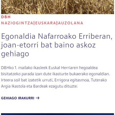
DBH
NAZIOGINTZA
|
EUSKARA
|
AUZOLANA
Egonaldia Nafarroako Erriberan,
joan-etorri bat baino askoz
gehiago
DBHko 1. mailako ikasleek Euskal Herriaren hegoaldea
bisitatzeko parada izan dute ikasturte bukaerako egonaldian.
Irteera soil bat izatetik urruti, Errigora egitasmoa, Tuterako
Argia Ikastola eta Bardeak ezagutu dituzte.
GEHIAGO IRAKURRI