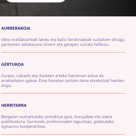
AURRERAKOIA
Ideia eraldatzaileak landu eta balio berdinzaleak sustatzen ditugu,
pertsonen askatasuna oinarri eta garapen soziala helburu.
GERTUKOA
Guraso, irakasle eta ikasleen arteko harreman estua da
arrakastaren gakoa. Etxe honetan sartzen dena etxekotzat hartzen
dugu.
HERRITARRA
Bergaran sustraitutako proiektua gara, burujabea eta izaera
publikoduna. Gurasoek, profesionalen laguntzaz, gidatutako
egitasmo kooperatiboa.