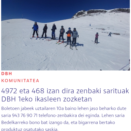
Irudia
DBH
KOMUNITATEA
4972 eta 468 izan dira zenbaki sarituak
DBH 1eko ikasleen zozketan
Boletoen jabeek uztailaren 10a baino lehen jaso beharko dute
saria 943 76 90 71 telefono-zenbakira dei eginda. Lehen saria
Bedelkarreko bono bat izango da, eta bigarrena bertako
produktuz osatutako saskia.