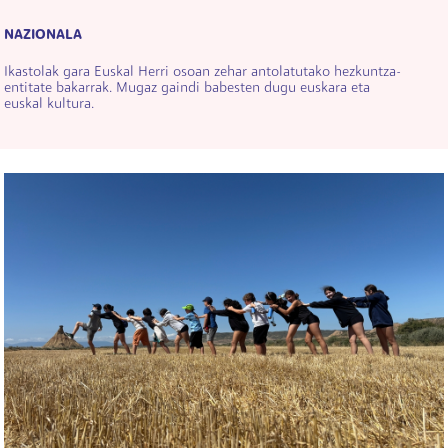
NAZIONALA
Ikastolak gara Euskal Herri osoan zehar antolatutako hezkuntza-
entitate bakarrak. Mugaz gaindi babesten dugu euskara eta
euskal kultura.
Irudia