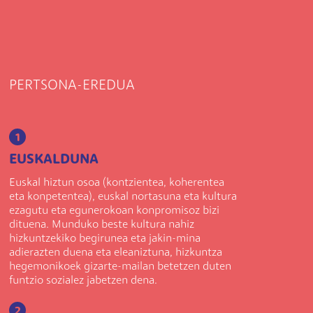
PERTSONA-EREDUA
1
EUSKALDUNA
Euskal hiztun osoa (kontzientea, koherentea
eta konpetentea), euskal nortasuna eta kultura
ezagutu eta egunerokoan konpromisoz bizi
dituena. Munduko beste kultura nahiz
hizkuntzekiko begirunea eta jakin-mina
adierazten duena eta eleaniztuna, hizkuntza
hegemonikoek gizarte-mailan betetzen duten
funtzio sozialez jabetzen dena.
2