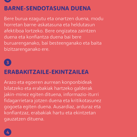
BARNE-SENDOTASUNA DUENA
Bere burua ezagutu eta onartzen duena, modu
horretan barne-askatasuna eta heldutasun
afektiboa lortzeko. Bere ongizatea zaintzen
duena eta konfiantza duena bai bere
buruarenganako, bai besteenganako eta baita
bizitzarenganako ere.
3
ERABAKITZAILE-EKINTZAILEA
Arazo eta egoeren aurrean konponbideak
bilatzeko eta erabakiak hartzeko galderak
jakin-minez egiten dituena, informazio-iturri
fidagarrietara jotzen duena eta kritikotasunez
gogoeta egiten duena. Ausardiaz, arduraz eta
konfiantzaz, erabakiak hartu eta ekintzetan
gauzatzen dituena.
4