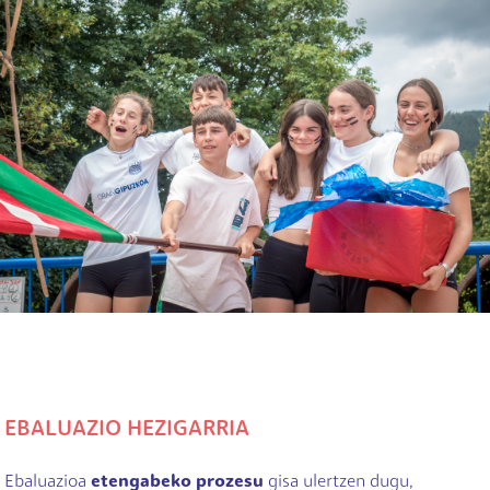
EBALUAZIO HEZIGARRIA
Ebaluazioa
etengabeko prozesu
gisa ulertzen dugu,