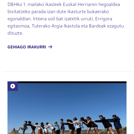
DBHko 1. mailako ikasleek Euskal Herriaren hegoaldea
bisitatzeko parada izan dute ikasturte bukaerako
egonaldian. Irteera soil bat izatetik urruti, Errigora
egitasmoa, Tuterako Argia Ikastola eta Bardeak ezagutu
dituzte.
GEHIAGO IRAKURRI