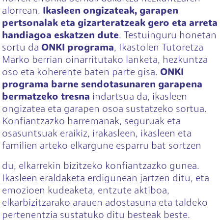
alorrean.
Ikasleen ongizateak, garapen
pertsonalak eta gizarteratzeak gero eta arreta
handiagoa eskatzen dute
. Testuinguru honetan
sortu da
ONKI programa
, Ikastolen Tutoretza
Marko berrian oinarritutako lanketa, hezkuntza
oso eta koherente baten parte gisa.
ONKI
programa barne sendotasunaren garapena
bermatzeko tresna
indartsua da, ikasleen
ongizatea eta garapen osoa sustatzeko sortua.
Konfiantzazko harremanak, seguruak eta
osasuntsuak eraikiz, irakasleen, ikasleen eta
familien arteko elkargune esparru bat sortzen
du, elkarrekin bizitzeko konfiantzazko gunea.
Ikasleen eraldaketa erdigunean jartzen ditu, eta
emozioen kudeaketa, entzute aktiboa,
elkarbizitzarako arauen adostasuna eta taldeko
pertenentzia sustatuko ditu besteak beste.