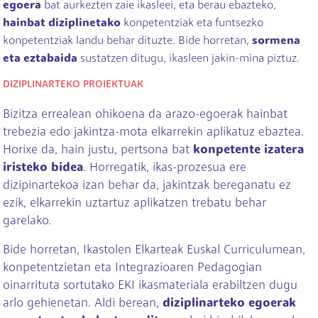
egoera
bat aurkezten zaie ikasleei, eta berau ebazteko,
hainbat diziplinetako
konpetentziak eta funtsezko
konpetentziak landu behar dituzte. Bide horretan,
sormena
eta eztabaida
sustatzen ditugu, ikasleen jakin-mina piztuz.
DIZIPLINARTEKO PROIEKTUAK
Bizitza errealean ohikoena da arazo-egoerak hainbat
trebezia edo jakintza-mota elkarrekin aplikatuz ebaztea.
Horixe da, hain justu, pertsona bat
konpetente izatera
iristeko bidea
. Horregatik, ikas-prozesua ere
dizipinartekoa izan behar da, jakintzak bereganatu ez
ezik, elkarrekin uztartuz aplikatzen trebatu behar
garelako.
Bide horretan, Ikastolen Elkarteak Euskal Curriculumean,
konpetentzietan eta Integrazioaren Pedagogian
oinarrituta sortutako EKI ikasmateriala erabiltzen dugu
arlo gehienetan. Aldi berean,
diziplinarteko egoerak