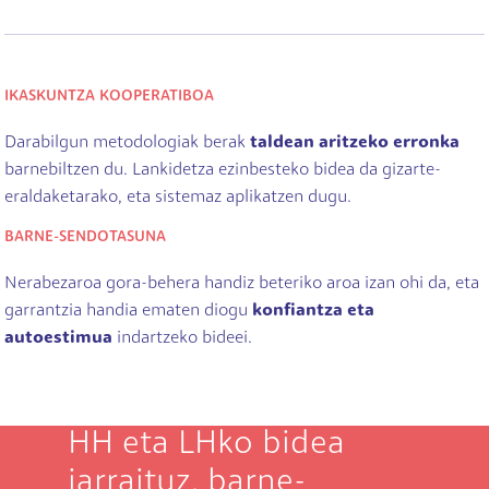
IKASKUNTZA KOOPERATIBOA
Darabilgun metodologiak berak
taldean aritzeko erronka
barnebiltzen du. Lankidetza ezinbesteko bidea da gizarte-
eraldaketarako, eta sistemaz aplikatzen dugu.
BARNE-SENDOTASUNA
Nerabezaroa gora-behera handiz beteriko aroa izan ohi da, eta
garrantzia handia ematen diogu
konfiantza eta
autoestimua
indartzeko bideei.
HH eta LHko bidea
jarraituz, barne-