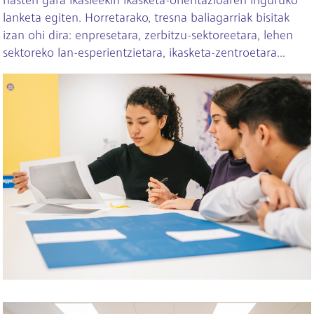
hasten gara ikasleekin ikasketa-orientazioaren inguruko
lanketa egiten. Horretarako, tresna baliagarriak bisitak
izan ohi dira: enpresetara, zerbitzu-sektoreetara, lehen
sektoreko lan-esperientzietara, ikasketa-zentroetara...