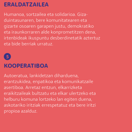
ERALDATZAILEA
Humanoa, sortzailea eta solidarioa. Giza-
duintasunaren, bere komunitatearen eta
gizarte osoaren garapen justu, demokratiko
eta iraunkorraren alde konprometitzen dena,
irtenbideak ikuspuntu desberdinetatik aztertuz
eta bide berriak urratuz.
5
KOOPERATIBOA
Autoeratua, lankidetzan diharduena,
erantzukidea, enpatikoa eta komunikatzaile
asertiboa. Arretaz entzun, elkarrizketa
eraikitzaileak bultzatu eta elkar ulertzeko eta
helburu komuna lortzeko lan egiten duena,
askotariko iritziak errespetatuz eta bere iritzi
propioa azalduz.