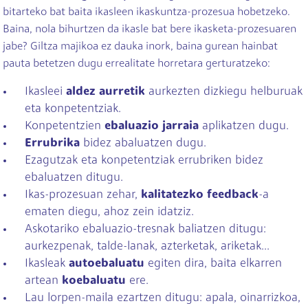
bitarteko bat baita ikasleen ikaskuntza-prozesua hobetzeko.
Baina, nola bihurtzen da ikasle bat bere ikasketa-prozesuaren
jabe? Giltza majikoa ez dauka inork, baina gurean hainbat
pauta betetzen dugu errealitate horretara gerturatzeko:
Ikasleei
aldez aurretik
aurkezten dizkiegu helburuak
eta konpetentziak.
Konpetentzien
ebaluazio jarraia
aplikatzen dugu.
Errubrika
bidez abaluatzen dugu.
Ezagutzak eta konpetentziak errubriken bidez
ebaluatzen ditugu.
Ikas-prozesuan zehar,
kalitatezko feedback
-a
ematen diegu, ahoz zein idatziz.
Askotariko ebaluazio-tresnak baliatzen ditugu:
aurkezpenak, talde-lanak, azterketak, ariketak...
Ikasleak
autoebaluatu
egiten dira, baita elkarren
artean
koebaluatu
ere.
Lau lorpen-maila ezartzen ditugu: apala, oinarrizkoa,