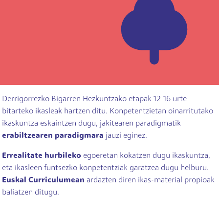
Derrigorrezko Bigarren Hezkuntzako etapak 12-16 urte
bitarteko ikasleak hartzen ditu. Konpetentzietan oinarritutako
ikaskuntza eskaintzen dugu, jakitearen paradigmatik
erabiltzearen paradigmara
jauzi eginez.
Errealitate hurbileko
egoeretan kokatzen dugu ikaskuntza,
eta ikasleen funtsezko konpetentziak garatzea dugu helburu.
Euskal Curriculumean
ardazten diren ikas-material propioak
baliatzen ditugu.