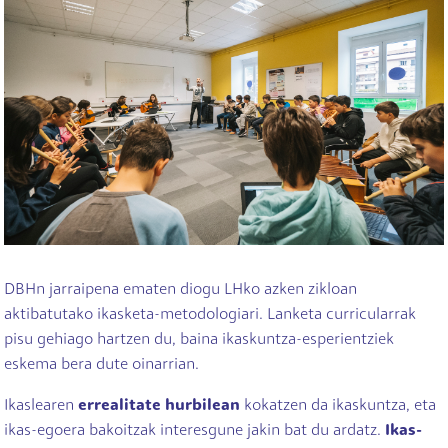
DBHn jarraipena ematen diogu LHko azken zikloan
aktibatutako ikasketa-metodologiari. Lanketa curricularrak
pisu gehiago hartzen du, baina ikaskuntza-esperientziek
eskema bera dute oinarrian.
Ikaslearen
errealitate hurbilean
kokatzen da ikaskuntza, eta
ikas-egoera bakoitzak interesgune jakin bat du ardatz.
Ikas-