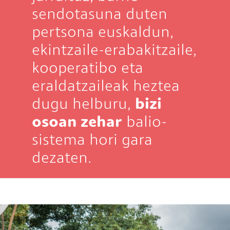
sendotasuna duten
pertsona euskaldun,
ekintzaile-erabakitzaile,
kooperatibo eta
eraldatzaileak heztea
dugu helburu,
bizi
osoan zehar
balio-
sistema hori gara
dezaten.