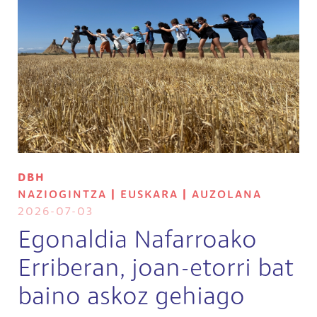
DBH
NAZIOGINTZA
|
EUSKARA
|
AUZOLANA
2026-07-03
Egonaldia Nafarroako
Erriberan, joan-etorri bat
baino askoz gehiago