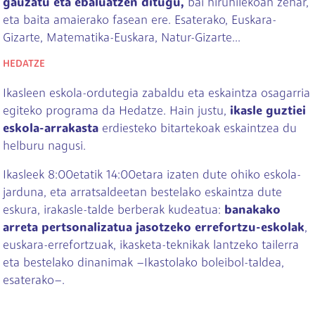
gauzatu eta ebaluatzen ditugu,
bai hiruhilekoan zehar,
eta baita amaierako fasean ere. Esaterako, Euskara-
Gizarte, Matematika-Euskara, Natur-Gizarte...
HEDATZE
Ikasleen eskola-ordutegia zabaldu eta eskaintza osagarria
egiteko programa da Hedatze. Hain justu,
ikasle guztiei
eskola-arrakasta
erdiesteko bitartekoak eskaintzea du
helburu nagusi.
Ikasleek 8:00etatik 14:00etara izaten dute ohiko eskola-
jarduna, eta arratsaldeetan bestelako eskaintza dute
eskura, irakasle-talde berberak kudeatua:
banakako
arreta pertsonalizatua jasotzeko errefortzu-eskolak
,
euskara-errefortzuak, ikasketa-teknikak lantzeko tailerra
eta bestelako dinanimak –Ikastolako boleibol-taldea,
esaterako–.