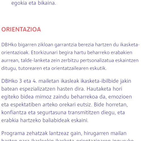
egokia eta bikaina.
ORIENTAZIOA
DBHko bigarren zikloan garrantzia berezia hartzen du ikasketa-
orientazioak. Etorkizunari begira hartu beharreko erabakien
aurrean, talde-lanketa zein zerbitzu pertsonalizatua eskaintzen
ditugu, tutorearen eta orientatzailearen eskutik.
DBHko 3 eta 4. mailetan ikasleak ikasketa-ibilbide jakin
batean espezializatzen hasten dira. Hautaketa hori
egiteko bidea mimoz zaindu beharrekoa da, emozioen
eta espektatiben arteko orekari eutsiz. Bide horretan,
konfiantza eta segurtasuna transmititzen diegu, eta
erabkia hartzeko baliabideak eskaini.
Programa zehatzak lantzeaz gain, hirugarren mailan