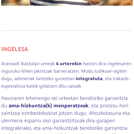
INGELESA
Aranzadi Ikastolan umeak
4 urterekin
hasten dira ingelesaren
inguruko lehen jakintzak barneratzen. Modu ludikoan egiten
dugu, adimenak lantzeko guneetan
integratuta
, eta irakasle-
espezialista batek gidatzen ditu saioak.
Haurraren lehenengo sei urteetan berebiziko garrantzia
du
ama-hizkuntza(k) menperatzeak
, eta prozesu hori
zaintzea ezinbestekotzat jotzen dugu. Ahozkotasuna eta
ulermena esparru oso garrantzitsuak dira garapen
integralerako, eta ama-hizkuntzak berebiziko garrantzia