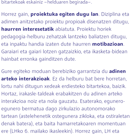
bitartekoak eskainiz –helduaren begirada–.
Horrez gain,
proiektuka egiten dugu lan
. Diziplina eta
adimen anitzetako proiektu propioak disenatzen ditugu,
haurren interesetatik
abiatuta. Proiektu horiek
pedagogia-helburu zehatzak lantzeko baliatzen ditugu,
eta inpaktu handia izaten dute haurren
motibazioan
.
Garaiari eta gaiari lotzen gatzaizkio, eta ikasketa-bidean
hainbat erronka gainditzen dute.
Gure egiteko moduan berebiziko garrantzia du
adinen
arteko interakzioak
. Ez da helburu bat bere horretan,
lortu nahi ditugun xedeak erdiesteko bitartekoa, baizik.
Hortaz, irakasle-taldeak erabakitzen du adinen arteko
interakzioa noiz eta nola gauzatu. Esaterako, egunero-
egunero bermatua dago zirkulazio autonomorako
tartean (astelehenetik ostegunera zikloka, eta ostiraletan
denak batera), eta baita hamarretakoaren momentuan
ere (LHko 6. mailako ikasleekin). Horrez gain, LH eta