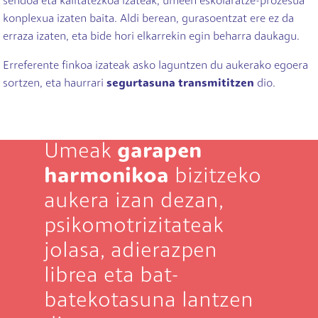
sendoa eta kalitatezkoa izateak, umeen eskolaratze-prozesua
konplexua izaten baita. Aldi berean, gurasoentzat ere ez da
erraza izaten, eta bide hori elkarrekin egin beharra daukagu.
Erreferente finkoa izateak asko laguntzen du aukerako egoera
sortzen, eta haurrari
segurtasuna transmititzen
dio.
Umeak
garapen
harmonikoa
bizitzeko
aukera izan dezan,
psikomotrizitateak
jolasa, adierazpen
librea eta bat-
batekotasuna lantzen