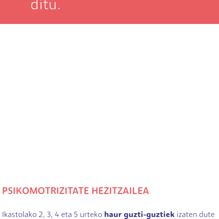
ditu.
PSIKOMOTRIZITATE HEZITZAILEA
Ikastolako 2, 3, 4 eta 5 urteko
haur guzti-guztiek
izaten dute