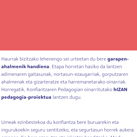
Haurrak bizitzako lehenengo sei urteetan du bere
garapen-
ahalmenik handiena
. Etapa horretan hasiko da lantzen
adimenaren gaitasunak, nortasun-ezaugarriak, gorputzaren
ahalmenak eta gizarteratze eta harremanetarako oinarriak.
Horregatik, Konfiantzaren Pedagogian oinarritutako
hIZAN
pedagogia-proiektua
lantzen dugu.
Umeak ezinbestekoa du konfiantza bere buruarekin eta
ingurukoekin seguru sentitzeko, eta segurtasun horrek aukera