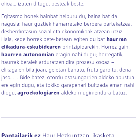
olioa... izaten ditugu, besteak beste.
Egitasmo honek hainbat helburu du, baina bat da
nagusia: haur guztiek hamarretako berbera partekatzea,
desberdintasun sozial eta ekonomikoak atzean utziz.
Hala, xede horrek bete-betean egiten du bat
haurren
elikadura-eskubidearen
printzipioarekin. Horrez gain,
haurren autonomian
eragin nahi dugu; horregatik,
haurrak beraiek arduratzen dira prozesu osoaz –
elikagaien bila joan, geletan banatu, fruta garbitu, dena
jaso...–. Bide batez, otordu osasungarrien aldeko apustua
ere egin dugu, eta tokiko garapenari bultzada eman nahi
diogu,
agroekologiaren
aldeko mugimendura batuz.
Pantailarik ez
Haur Hezkuntzan, ikasketa-