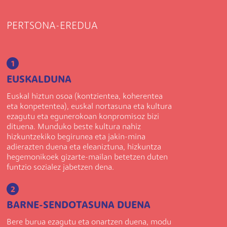
PERTSONA-EREDUA
1
EUSKALDUNA
Euskal hiztun osoa (kontzientea, koherentea
eta konpetentea), euskal nortasuna eta kultura
ezagutu eta egunerokoan konpromisoz bizi
dituena. Munduko beste kultura nahiz
hizkuntzekiko begirunea eta jakin-mina
adierazten duena eta eleaniztuna, hizkuntza
hegemonikoek gizarte-mailan betetzen duten
funtzio sozialez jabetzen dena.
2
BARNE-SENDOTASUNA DUENA
Bere burua ezagutu eta onartzen duena, modu