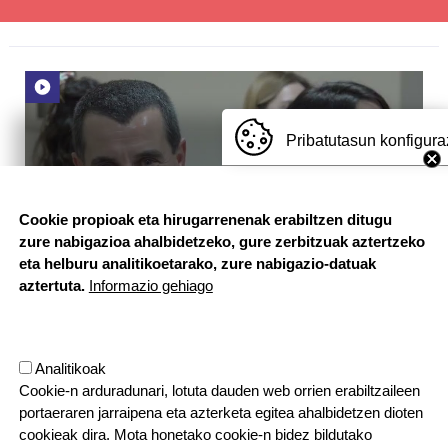
Pribatutasun konfigura
Cookie propioak eta hirugarrenenak erabiltzen ditugu
zure nabigazioa ahalbidetzeko, gure zerbitzuak aztertzeko
eta helburu analitikoetarako, zure nabigazio-datuak
aztertuta.
Informazio gehiago
Analitikoak
HH
Cookie-n arduradunari, lotuta dauden web orrien erabiltzaileen
2025-2026
portaeraren jarraipena eta azterketa egitea ahalbidetzen dioten
2026-02-18
cookieak dira. Mota honetako cookie-n bidez bildutako