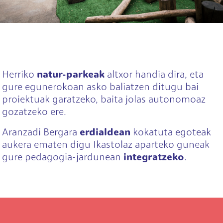
Herriko
natur-parkeak
altxor handia dira, eta
gure egunerokoan asko baliatzen ditugu bai
proiektuak garatzeko, baita jolas autonomoaz
gozatzeko ere.
Aranzadi Bergara
erdialdean
kokatuta egoteak
aukera ematen digu Ikastolaz aparteko guneak
gure pedagogia-jardunean
integratzeko
.