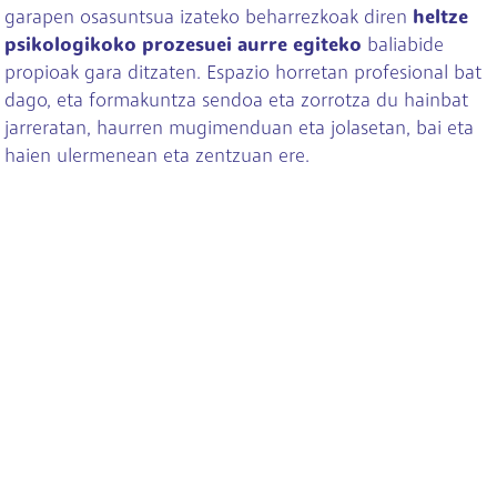
garapen osasuntsua izateko beharrezkoak diren
heltze
psikologikoko prozesuei aurre egiteko
baliabide
propioak gara ditzaten. Espazio horretan profesional bat
dago, eta formakuntza sendoa eta zorrotza du hainbat
jarreratan, haurren mugimenduan eta jolasetan, bai eta
haien ulermenean eta zentzuan ere.