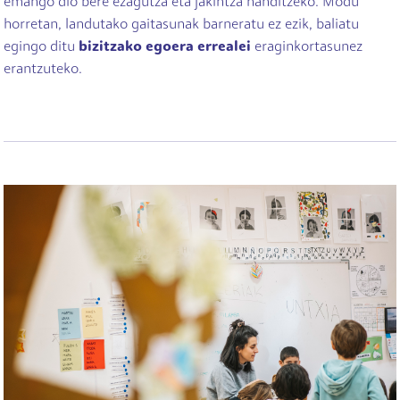
emango dio bere ezagutza eta jakintza handitzeko. Modu
horretan, landutako gaitasunak barneratu ez ezik, baliatu
egingo ditu
bizitzako egoera errealei
eraginkortasunez
erantzuteko.