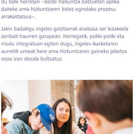
du bide horretan –beste hizkuntza batzuetan aplika
daiteke ama-hizkuntzaren bidez egindako prozesu
arrakastatsua–.
Jakin badakigu ingeles goiztiarrak anabasa sor lezakeela
zenbait haurren garapean. Horregatik, poliki-poliki eta
modu integratuan egiten dugu, ingeles-ikasketaren
aurretik umeak bere ama-hizkuntzaren gaineko jabetza
osoa izan dezala bultzatuz.