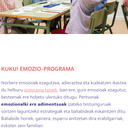
KUKU! EMOZIO-PROGRAMA
Norbere emozioak ezagutzea, adieraztea eta kudeatzen ikastea
du helburu
programa honek
. Izan ere, gure emozioak ezagutuz,
besteenak ere hobeto ulertuko ditugu. Pertsonak
emozionalki ere adimentsuak
izateko testuinguruak
sortzen laguntzeko estrategiak eta baliabideak eskaintzen ditu.
Baliabide horiek, gainera, esparru anitzetan dira erabilgarriak,
eskolan zein familian.