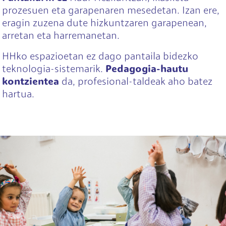
prozesuen eta garapenaren mesedetan. Izan ere,
eragin zuzena dute hizkuntzaren garapenean,
arretan eta harremanetan.
HHko espazioetan ez dago pantaila bidezko
teknologia-sistemarik.
Pedagogia-hautu
kontzientea
da, profesional-taldeak aho batez
hartua.