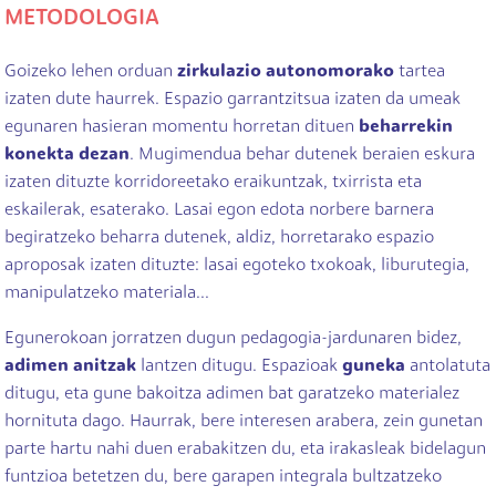
METODOLOGIA
Goizeko lehen orduan
zirkulazio autonomorako
tartea
izaten dute haurrek. Espazio garrantzitsua izaten da umeak
egunaren hasieran momentu horretan dituen
beharrekin
konekta dezan
. Mugimendua behar dutenek beraien eskura
izaten dituzte korridoreetako eraikuntzak, txirrista eta
eskailerak, esaterako. Lasai egon edota norbere barnera
begiratzeko beharra dutenek, aldiz, horretarako espazio
aproposak izaten dituzte: lasai egoteko txokoak, liburutegia,
manipulatzeko materiala...
Egunerokoan jorratzen dugun pedagogia-jardunaren bidez,
adimen anitzak
lantzen ditugu. Espazioak
guneka
antolatuta
ditugu, eta gune bakoitza adimen bat garatzeko materialez
hornituta dago. Haurrak, bere interesen arabera, zein gunetan
parte hartu nahi duen erabakitzen du, eta irakasleak bidelagun
funtzioa betetzen du, bere garapen integrala bultzatzeko