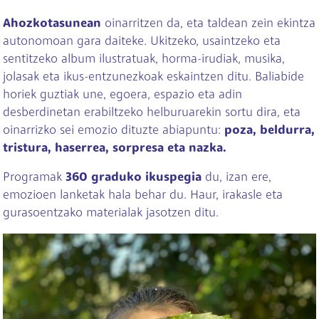
Ahozkotasunean
oinarritzen da, eta taldean zein ekintza
autonomoan gara daiteke. Ukitzeko, usaintzeko eta
sentitzeko album ilustratuak, horma-irudiak, musika,
jolasak eta ikus-entzunezkoak eskaintzen ditu. Baliabide
horiek guztiak une, egoera, espazio eta adin
desberdinetan erabiltzeko helburuarekin sortu dira, eta
oinarrizko sei emozio dituzte abiapuntu:
poza, beldurra,
tristura, haserrea, sorpresa eta nazka.
Programak
360 graduko ikuspegia
du, izan ere,
emozioen lanketak hala behar du. Haur, irakasle eta
gurasoentzako materialak jasotzen ditu.