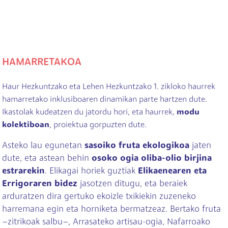
HAMARRETAKOA
Haur Hezkuntzako eta Lehen Hezkuntzako 1. zikloko haurrek
hamarretako inklusiboaren dinamikan parte hartzen dute.
Ikastolak kudeatzen du jatordu hori, eta haurrek,
modu
kolektiboan
, proiektua gorpuzten dute.
Asteko lau egunetan
sasoiko fruta ekologikoa
jaten
dute, eta astean behin
osoko ogia oliba-olio birjina
estrarekin
. Elikagai horiek guztiak
Elikaenearen eta
Errigoraren bidez
jasotzen ditugu, eta beraiek
arduratzen dira gertuko ekoizle txikiekin zuzeneko
harremana egin eta horniketa bermatzeaz. Bertako fruta
–zitrikoak salbu–, Arrasateko artisau-ogia, Nafarroako