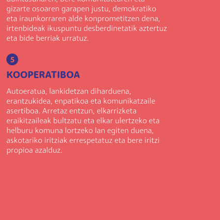
gizarte osoaren garapen justu, demokratiko
eta iraunkorraren alde konprometitzen dena,
irtenbideak ikuspuntu desberdinetatik aztertuz
eta bide berriak urratuz.
5
KOOPERATIBOA
Autoeratua, lankidetzan diharduena,
erantzukidea, enpatikoa eta komunikatzaile
asertiboa. Arretaz entzun, elkarrizketa
eraikitzaileak bultzatu eta elkar ulertzeko eta
helburu komuna lortzeko lan egiten duena,
askotariko iritziak errespetatuz eta bere iritzi
propioa azalduz.