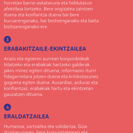
horretan barne-askatasuna eta heldutasun
afektiboa lortzeko. Bere ongizatea zaintzen
duena eta konfiantza duena bai bere
buruarenganako, bai besteenganako eta baita
bizitzarenganako ere.
3
ERABAKITZAILE-EKINTZAILEA
Arazo eta egoeren aurrean konponbideak
bilatzeko eta erabakiak hartzeko galderak
jakin-minez egiten dituena, informazio-iturri
fidagarrietara jotzen duena eta kritikotasunez
gogoeta egiten duena. Ausardiaz, arduraz eta
konfiantzaz, erabakiak hartu eta ekintzetan
gauzatzen dituena.
4
ERALDATZAILEA
Humanoa, sortzailea eta solidarioa. Giza-
duintasunaren, bere komunitatearen eta