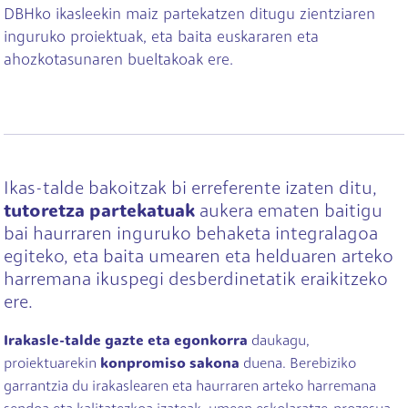
DBHko ikasleekin maiz partekatzen ditugu zientziaren
inguruko proiektuak, eta baita euskararen eta
ahozkotasunaren bueltakoak ere.
Ikas-talde bakoitzak bi erreferente izaten ditu,
tutoretza partekatuak
aukera ematen baitigu
bai haurraren inguruko behaketa integralagoa
egiteko, eta baita umearen eta helduaren arteko
harremana ikuspegi desberdinetatik eraikitzeko
ere.
Irakasle-talde gazte eta egonkorra
daukagu,
proiektuarekin
konpromiso sakona
duena. Berebiziko
garrantzia du irakaslearen eta haurraren arteko harremana