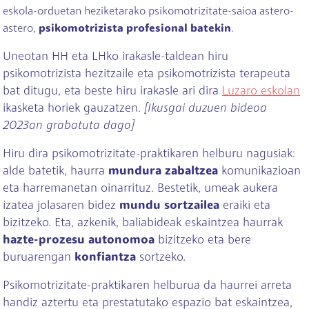
eskola-orduetan heziketarako psikomotrizitate-saioa astero-
astero,
psikomotrizista profesional batekin
.
Uneotan HH eta LHko irakasle-taldean hiru
psikomotrizista hezitzaile eta psikomotrizista terapeuta
bat ditugu, eta beste hiru irakasle ari dira
Luzaro eskolan
ikasketa horiek gauzatzen.
[Ikusgai duzuen bideoa
2023an grabatuta dago]
Hiru dira psikomotrizitate-praktikaren helburu nagusiak:
alde batetik, haurra
mundura zabaltzea
komunikazioan
eta harremanetan oinarrituz. Bestetik, umeak aukera
izatea jolasaren bidez
mundu sortzailea
eraiki eta
bizitzeko. Eta, azkenik, baliabideak eskaintzea haurrak
hazte-prozesu autonomoa
bizitzeko eta bere
buruarengan
konfiantza
sortzeko.
Psikomotrizitate-praktikaren helburua da haurrei arreta
handiz aztertu eta prestatutako espazio bat eskaintzea,