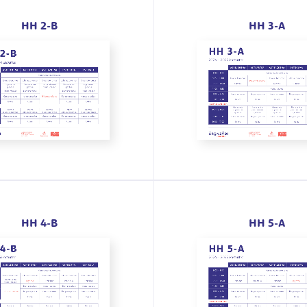
HH 2-B
HH 3-A
HH 4-B
HH 5-A