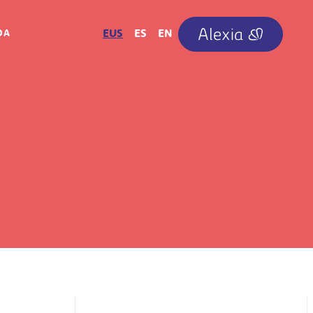
IRUDIA
EUS
ES
EN
OA