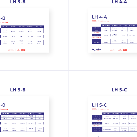
LH 3-B
LH 4-A
LH 5-B
LH 5-C