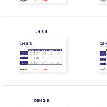
LH 6-B
DBH 2-B