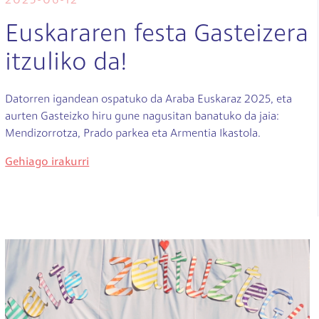
2025-06-12
Euskararen festa Gasteizera
itzuliko da!
Datorren igandean ospatuko da Araba Euskaraz 2025, eta
aurten Gasteizko hiru gune nagusitan banatuko da jaia:
Mendizorrotza, Prado parkea eta Armentia Ikastola.
Gehiago irakurri
Irudia