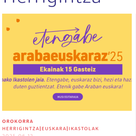
Irudia
OROKORRA
HERRIGINTZA
|
EUSKARA
|
IKASTOLAK