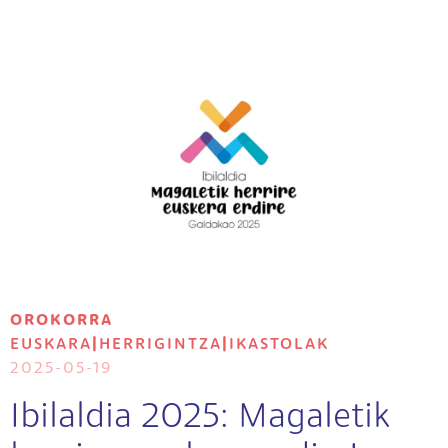
Irudia
OROKORRA
EUSKARA
|
HERRIGINTZA
|
IKASTOLAK
2025-05-19
Ibilaldia 2025: Magaletik