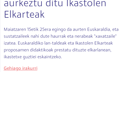
aurkeztu ditu Ikastolen
Elkarteak
Maiatzaren 15etik 25era egingo da aurten Euskaraldia, eta
sustatzaileek nahi dute haurrak eta nerabeak "xaxatzaile"
izatea. Euskaraldiko lan-taldeak eta Ikastolen Elkarteak
proposamen didaktikoak prestatu dituzte elkarlanean,
ikastetxe guztiei eskaintzeko.
Gehiago irakurri