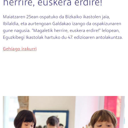
herrire, euskera erdire!
Maiatzaren 25ean ospatuko da Bizkaiko ikastolen jaia,
Ibilaldia, eta aurtengoan Galdakao izango da ospakizunaren
gune nagusia. "Magaletik herrire, euskera erdire!" lelopean,
Eguzkibegi Ikastolak hartuko du 47. edizioaren antolakuntza.
Gehiago irakurri
Irudia