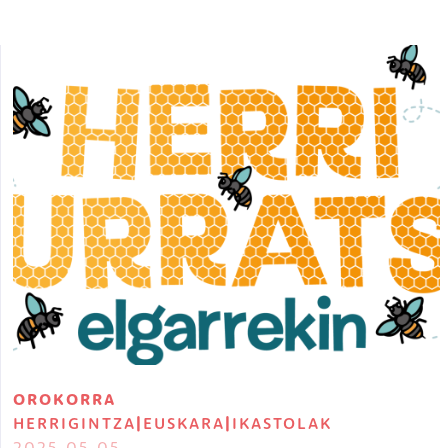
Irudia
OROKORRA
HERRIGINTZA
|
EUSKARA
|
IKASTOLAK