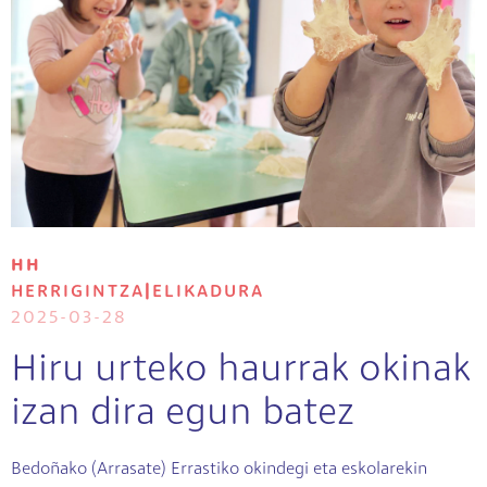
HH
HERRIGINTZA
|
ELIKADURA
2025-03-28
Hiru urteko haurrak okinak
izan dira egun batez
Bedoñako (Arrasate) Errastiko okindegi eta eskolarekin