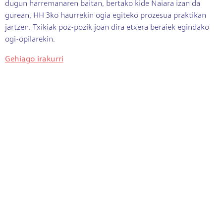
dugun harremanaren baitan, bertako kide Naiara izan da
gurean, HH 3ko haurrekin ogia egiteko prozesua praktikan
jartzen. Txikiak poz-pozik joan dira etxera beraiek egindako
ogi-opilarekin.
Gehiago irakurri