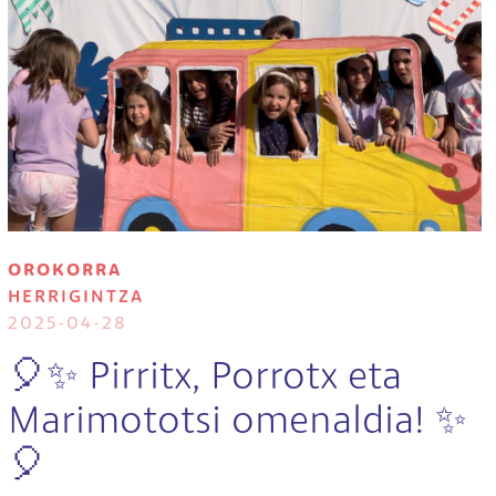
OROKORRA
HERRIGINTZA
2025-04-28
🎈✨ Pirritx, Porrotx eta
Marimototsi omenaldia! ✨
🎈