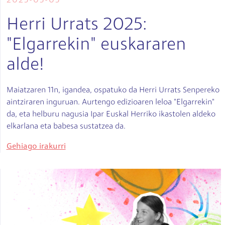
2025-05-05
Herri Urrats 2025:
"Elgarrekin" euskararen
alde!
Maiatzaren 11n, igandea, ospatuko da Herri Urrats Senpereko
aintziraren inguruan. Aurtengo edizioaren leloa "Elgarrekin"
da, eta helburu nagusia Ipar Euskal Herriko ikastolen aldeko
elkarlana eta babesa sustatzea da.
Gehiago irakurri
Irudia