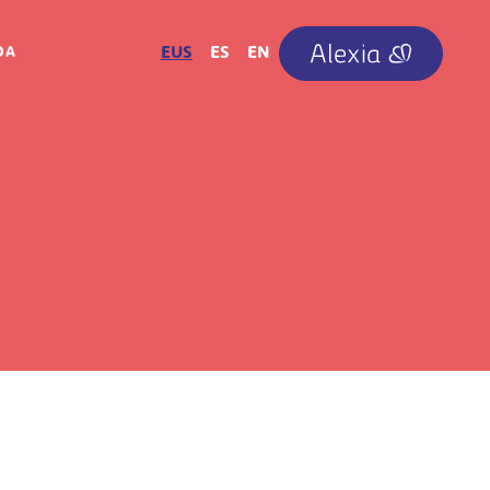
IRUDIA
EUS
ES
EN
OA