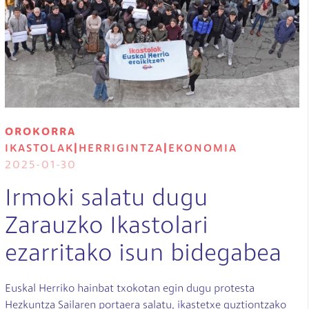
OROKORRA
IKASTOLAK
|
HERRIGINTZA
|
EKONOMIA
2025-01-30
Irmoki salatu dugu
Zarauzko Ikastolari
ezarritako isun bidegabea
Euskal Herriko hainbat txokotan egin dugu protesta
Hezkuntza Sailaren portaera salatu, ikastetxe guztiontzako