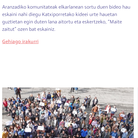
Aranzadiko komunitateak elkarlanean sortu duen bideo hau
eskaini nahi diegu Katxiporretako kideei urte hauetan
guztietan egin duten lana aitortu eta eskertzeko, “Maite
zaitut” ozen bat eskainiz.
Gehiago irakurri
Irudia