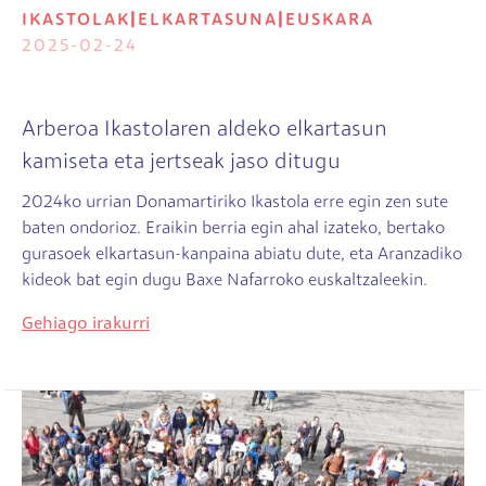
IKASTOLAK
|
ELKARTASUNA
|
EUSKARA
2025-02-24
Arberoa Ikastolaren aldeko elkartasun
kamiseta eta jertseak jaso ditugu
2024ko urrian Donamartiriko Ikastola erre egin zen sute
baten ondorioz. Eraikin berria egin ahal izateko, bertako
gurasoek elkartasun-kanpaina abiatu dute, eta Aranzadiko
kideok bat egin dugu Baxe Nafarroko euskaltzaleekin.
Gehiago irakurri
Irudia