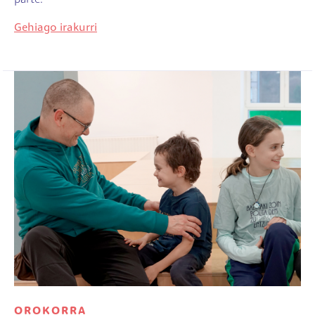
parte.
Gehiago irakurri
Irudia
OROKORRA