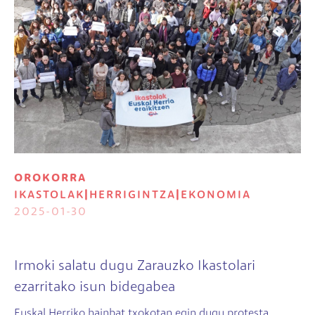
OROKORRA
IKASTOLAK
|
HERRIGINTZA
|
EKONOMIA
2025-01-30
Irmoki salatu dugu Zarauzko Ikastolari
ezarritako isun bidegabea
Euskal Herriko hainbat txokotan egin dugu protesta