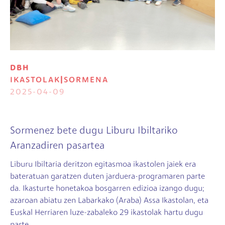
DBH
IKASTOLAK
|
SORMENA
2025-04-09
Sormenez bete dugu Liburu Ibiltariko
Aranzadiren pasartea
Liburu Ibiltaria deritzon egitasmoa ikastolen jaiek era
bateratuan garatzen duten jarduera-programaren parte
da. Ikasturte honetakoa bosgarren edizioa izango dugu;
azaroan abiatu zen Labarkako (Araba) Assa Ikastolan, eta
Euskal Herriaren luze-zabaleko 29 ikastolak hartu dugu