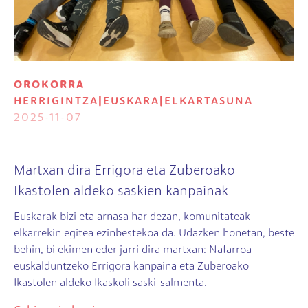
OROKORRA
HERRIGINTZA
|
EUSKARA
|
ELKARTASUNA
2025-11-07
Martxan dira Errigora eta Zuberoako
Ikastolen aldeko saskien kanpainak
Euskarak bizi eta arnasa har dezan, komunitateak
elkarrekin egitea ezinbestekoa da. Udazken honetan, beste
behin, bi ekimen eder jarri dira martxan: Nafarroa
euskalduntzeko Errigora kanpaina eta Zuberoako
Ikastolen aldeko Ikaskoli saski-salmenta.