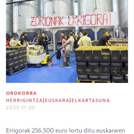
OROKORRA
HERRIGINTZA
|
EUSKARA
|
ELKARTASUNA
2025-11-25
Errigorak 256.500 euro lortu ditu euskararen