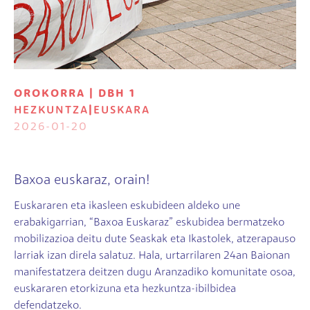
OROKORRA | DBH 1
HEZKUNTZA
|
EUSKARA
2026-01-20
Baxoa euskaraz, orain!
Euskararen eta ikasleen eskubideen aldeko une
erabakigarrian, “Baxoa Euskaraz” eskubidea bermatzeko
mobilizazioa deitu dute Seaskak eta Ikastolek, atzerapauso
larriak izan direla salatuz. Hala, urtarrilaren 24an Baionan
manifestatzera deitzen dugu Aranzadiko komunitate osoa,
euskararen etorkizuna eta hezkuntza-ibilbidea
defendatzeko.