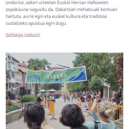
ondorioz, azken urteetan Euskal Herrian Halloween
ospakizuna nagusitu da. Dakartzan mehatxuak kontuan
hartuta, aurre egin eta euskal kultura eta tradizioa
sustatzeko apustua egin dugu.
Gehiago irakurri
Irudia