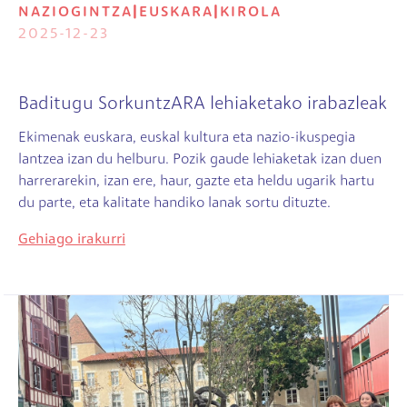
NAZIOGINTZA
|
EUSKARA
|
KIROLA
2025-12-23
Baditugu SorkuntzARA lehiaketako irabazleak
Ekimenak euskara, euskal kultura eta nazio-ikuspegia
lantzea izan du helburu. Pozik gaude lehiaketak izan duen
harrerarekin, izan ere, haur, gazte eta heldu ugarik hartu
du parte, eta kalitate handiko lanak sortu dituzte.
Gehiago irakurri
Irudia