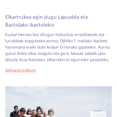
Elkartrukea egin dugu Lapuebla eta
Bastidako ikastolekin
Euskal Herrian bizi ditugun hizkuntza-errealitateak eta
lurraldeak ezagutzeko asmoz, DBHko 1. mailako ikasleek
harremana eraiki dute Arabar Errioxako gazteekin. Aurrez
gutun bidez elkar ezagutu eta gero, besoak zabalik jaso
dituzte Assa Ikastolan, elkarrekin bi egun eder pasatzeko.
Gehiago irakurri
Irudia