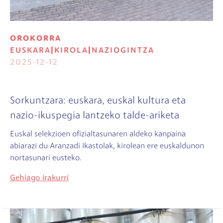
OROKORRA
EUSKARA
|
KIROLA
|
NAZIOGINTZA
2025-12-12
Sorkuntzara: euskara, euskal kultura eta
nazio-ikuspegia lantzeko talde-ariketa
Euskal selekzioen ofizialtasunaren aldeko kanpaina
abiarazi du Aranzadi Ikastolak, kirolean ere euskaldunon
nortasunari eusteko.
Gehiago irakurri
Irudia