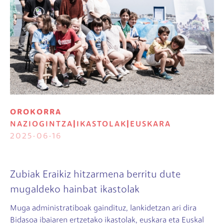
OROKORRA
NAZIOGINTZA
|
IKASTOLAK
|
EUSKARA
2025-06-16
Zubiak Eraikiz hitzarmena berritu dute
mugaldeko hainbat ikastolak
Muga administratiboak gaindituz, lankidetzan ari dira
Bidasoa ibaiaren ertzetako ikastolak, euskara eta Euskal