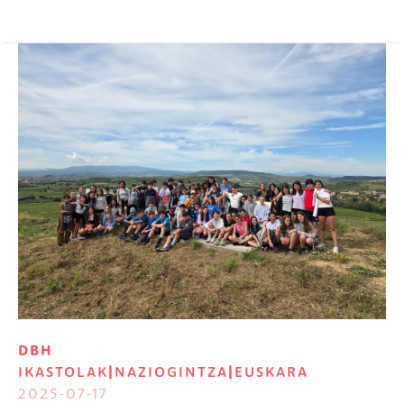
Irudia
DBH
IKASTOLAK
|
NAZIOGINTZA
|
EUSKARA
2025-07-17