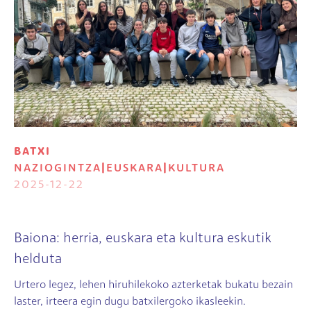
BATXI
NAZIOGINTZA
|
EUSKARA
|
KULTURA
2025-12-22
Baiona: herria, euskara eta kultura eskutik
helduta
Urtero legez, lehen hiruhilekoko azterketak bukatu bezain
laster, irteera egin dugu batxilergoko ikasleekin.