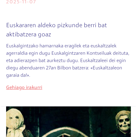
2025-11-07
Euskararen aldeko pizkunde berri bat
aktibatzera goaz
Euskalgintzako hamarnaka eragilek eta euskaltzalek
agerraldia egin dugu Euskalgintzaren Kontseiluak deituta,
eta adierazpen bat aurkeztu dugu. Euskaltzaleei dei egin
diegu abenduaren 27an Bilbon batzera: «Euskaltzaleon
garaia da!».
Gehiago irakurri
Irudia