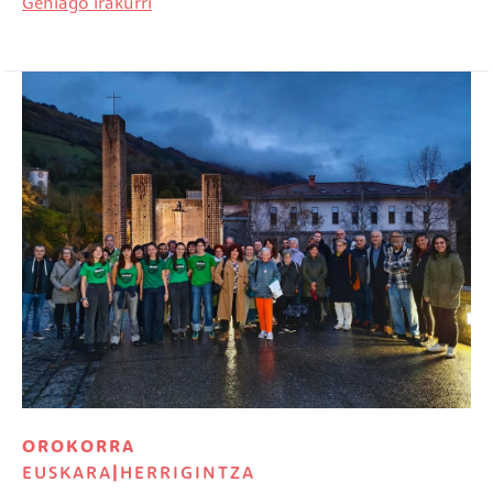
Gehiago irakurri
Irudia
OROKORRA
EUSKARA
|
HERRIGINTZA