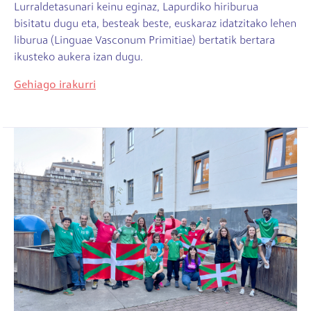
Lurraldetasunari keinu eginaz, Lapurdiko hiriburua
bisitatu dugu eta, besteak beste, euskaraz idatzitako lehen
liburua (Linguae Vasconum Primitiae) bertatik bertara
ikusteko aukera izan dugu.
Gehiago irakurri
Irudia