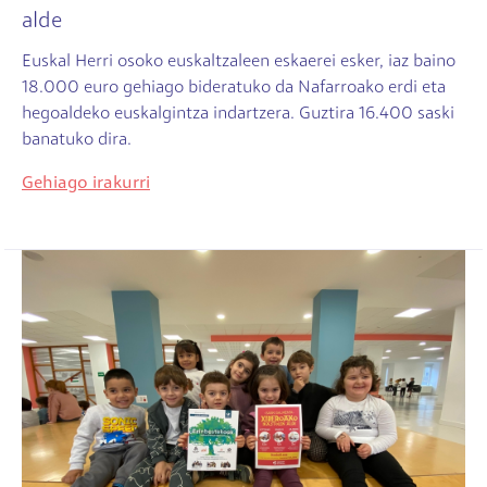
alde
Euskal Herri osoko euskaltzaleen eskaerei esker, iaz baino
18.000 euro gehiago bideratuko da Nafarroako erdi eta
hegoaldeko euskalgintza indartzera. Guztira 16.400 saski
banatuko dira.
Gehiago irakurri
Irudia