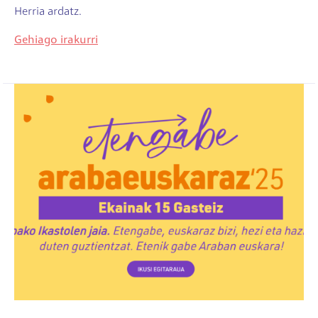
Herria ardatz.
Gehiago irakurri
Irudia