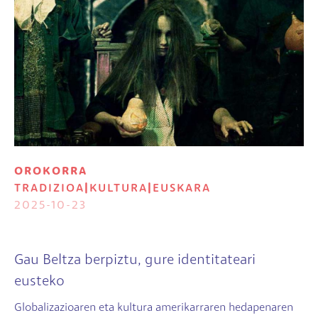
OROKORRA
TRADIZIOA
|
KULTURA
|
EUSKARA
2025-10-23
Gau Beltza berpiztu, gure identitateari
eusteko
Globalizazioaren eta kultura amerikarraren hedapenaren