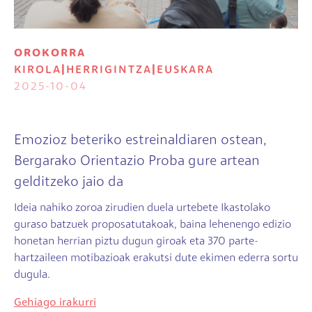
OROKORRA
KIROLA
|
HERRIGINTZA
|
EUSKARA
2025-10-04
Emozioz beteriko estreinaldiaren ostean,
Bergarako Orientazio Proba gure artean
gelditzeko jaio da
Ideia nahiko zoroa zirudien duela urtebete Ikastolako
guraso batzuek proposatutakoak, baina lehenengo edizio
honetan herrian piztu dugun giroak eta 370 parte-
hartzaileen motibazioak erakutsi dute ekimen ederra sortu
dugula.
Gehiago irakurri