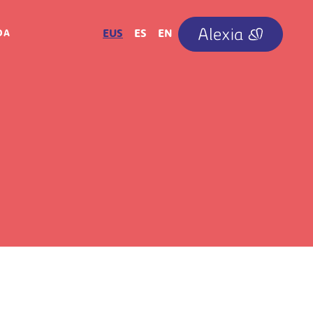
IRUDIA
EUS
ES
EN
OA