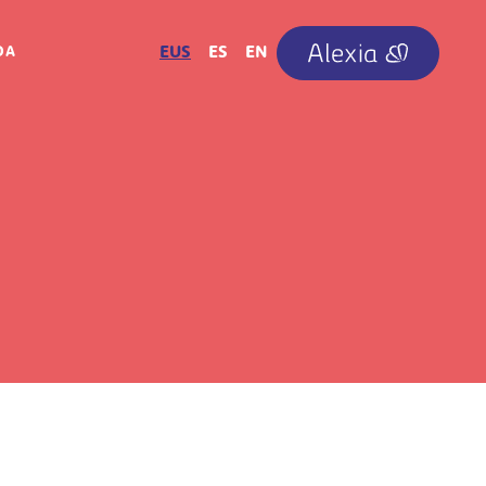
IRUDIA
EUS
ES
EN
OA