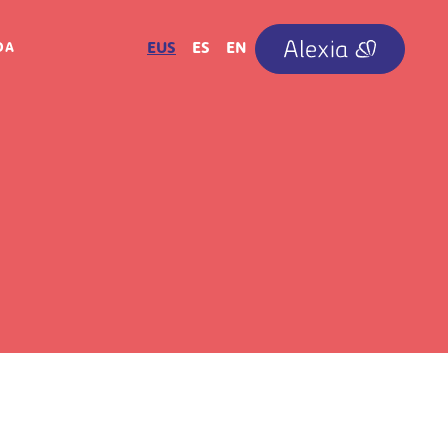
IRUDIA
EUS
ES
EN
OA