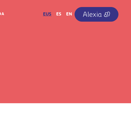
IRUDIA
EUS
ES
EN
OA