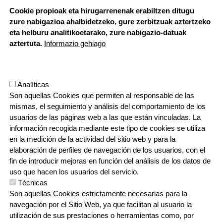
Cookie propioak eta hirugarrenenak erabiltzen ditugu
zure nabigazioa ahalbidetzeko, gure zerbitzuak aztertzeko
HORARIO DE SECRETARÍA:
eta helburu analitikoetarako, zure nabigazio-datuak
De lunes a jueves 8:00 - 18:00
aztertuta.
Informazio gehiago
Viernes 8:00 - 17:00
Etapa vacacional, por la mañana
Herrilagunak, 1
Analíticas
20570 Bergara, Gipuzkoa
Son aquellas Cookies que permiten al responsable de las
943 76 90 71
mismas, el seguimiento y análisis del comportamiento de los
usuarios de las páginas web a las que están vinculadas. La
información recogida mediante este tipo de cookies se utiliza
CONTACTO
en la medición de la actividad del sitio web y para la
ORRI-OINA
TRABAJA CON NOSOTROS
elaboración de perfiles de navegación de los usuarios, con el
fin de introducir mejoras en función del análisis de los datos de
uso que hacen los usuarios del servicio.
Técnicas
IRUDIA
Son aquellas Cookies estrictamente necesarias para la
navegación por el Sitio Web, ya que facilitan al usuario la
utilización de sus prestaciones o herramientas como, por