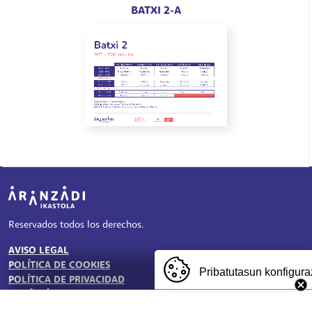
BATXI 2-A
Irudia
Reservados todos los derechos.
AVISO LEGAL
TESTU-LEGALAK
POLÍTICA DE COOKIES
Pribatutasun konfigura
POLÍTICA DE PRIVACIDAD
BUZÓN ÉTICO