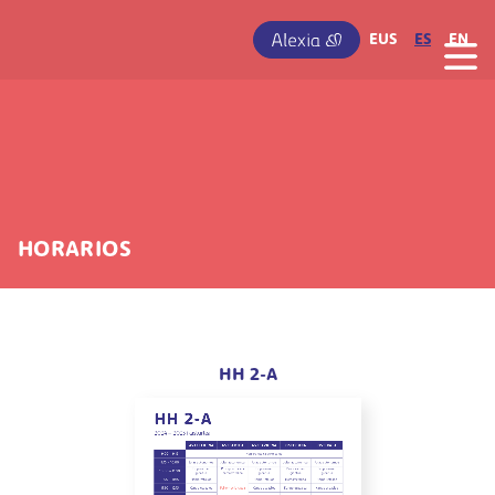
Pasar al contenido principal
IRUDIA
EUS
ES
EN
HORARIOS
HH 2-A