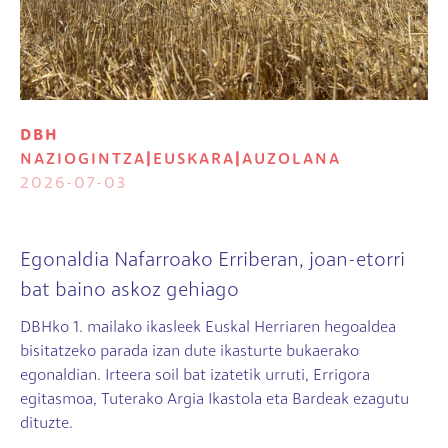
DBH
NAZIOGINTZA
|
EUSKARA
|
AUZOLANA
2026-07-03
Egonaldia Nafarroako Erriberan, joan-etorri
bat baino askoz gehiago
DBHko 1. mailako ikasleek Euskal Herriaren hegoaldea
bisitatzeko parada izan dute ikasturte bukaerako
egonaldian. Irteera soil bat izatetik urruti, Errigora
egitasmoa, Tuterako Argia Ikastola eta Bardeak ezagutu
dituzte.