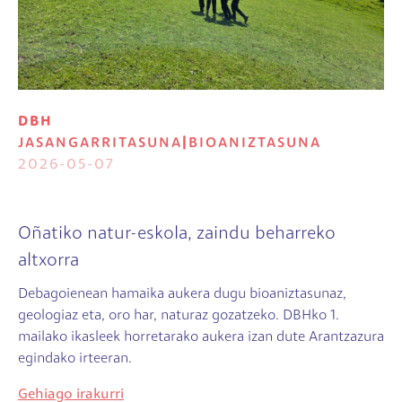
DBH
JASANGARRITASUNA
|
BIOANIZTASUNA
2026-05-07
Oñatiko natur-eskola, zaindu beharreko
altxorra
Debagoienean hamaika aukera dugu bioaniztasunaz,
geologiaz eta, oro har, naturaz gozatzeko. DBHko 1.
mailako ikasleek horretarako aukera izan dute Arantzazura
egindako irteeran.
Gehiago irakurri