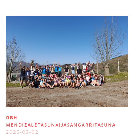
Irudia
DBH
MENDIZALETASUNA
|
JASANGARRITASUNA
2026-03-02