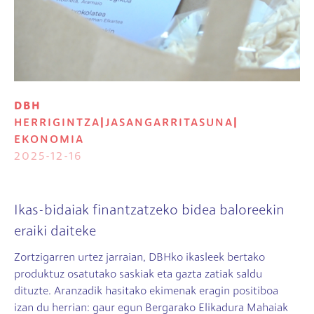
DBH
HERRIGINTZA
|
JASANGARRITASUNA
|
EKONOMIA
2025-12-16
Ikas-bidaiak finantzatzeko bidea baloreekin
eraiki daiteke
Zortzigarren urtez jarraian, DBHko ikasleek bertako
produktuz osatutako saskiak eta gazta zatiak saldu
dituzte. Aranzadik hasitako ekimenak eragin positiboa
izan du herrian: gaur egun Bergarako Elikadura Mahaiak