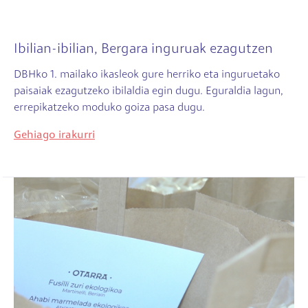
Ibilian-ibilian, Bergara inguruak ezagutzen
DBHko 1. mailako ikasleok gure herriko eta inguruetako
paisaiak ezagutzeko ibilaldia egin dugu. Eguraldia lagun,
errepikatzeko moduko goiza pasa dugu.
Gehiago irakurri
Irudia