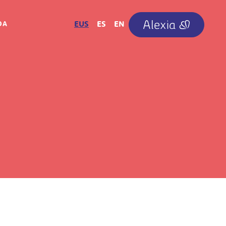
IRUDIA
EUS
ES
EN
OA