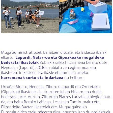
Muga administratiboek banatzen dituzte, eta Bidasoa ibaiak
elkartu.
Lapurdi, Nafarroa eta Gipuzkoako mugaldeko
bederatzi ikastolak
Zubiak Eraikiz hitzarmena berritu dute
Hendaian (Lapurdi). 2016an abiatu zen egitasmoa, eta
ikastolen, irakasleen eta ikasle eta familien arteko
harremanak sortu eta indartzea
du helburu.
Urruña, Biriatu, Hendaia, Ziburu (Lapurdi) eta Oreretako
(Gipuzkoa) ikastolek sinatu zuten lehen hitzarmena duela
bederatzi urte. Aurten, Ziburuko Piarres Larzabal kolegioa batu
da, eta baita Berako Labiaga, Lesakako Tantirumairu eta
Elizondoko Baztan ikastolak ere. Mugaz gaindiko
Euroeskualdea erakundearen diru-laguntza izan du proiektuak