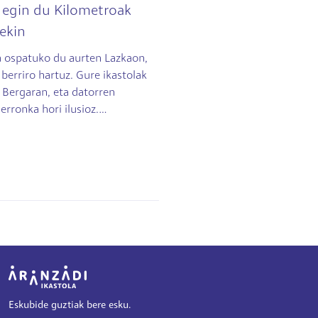
t egin du Kilometroak
rekin
oa ospatuko du aurten Lazkaon,
 berriro hartuz. Gure ikastolak
u Bergaran, eta datorren
erronka hori ilusioz.…
Irudia
Eskubide guztiak bere esku.