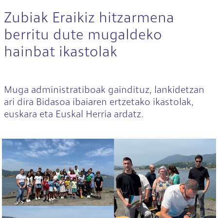
Zubiak Eraikiz hitzarmena
berritu dute mugaldeko
hainbat ikastolak
Muga administratiboak gaindituz, lankidetzan
ari dira Bidasoa ibaiaren ertzetako ikastolak,
euskara eta Euskal Herria ardatz.