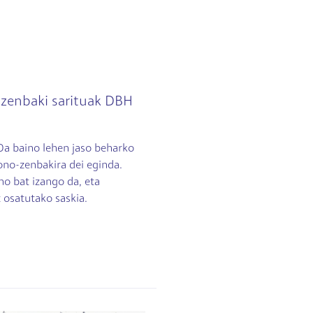
a zenbaki sarituak DBH
n
10a baino lehen jaso beharko
fono-zenbakira dei eginda.
no bat izango da, eta
 osatutako saskia.