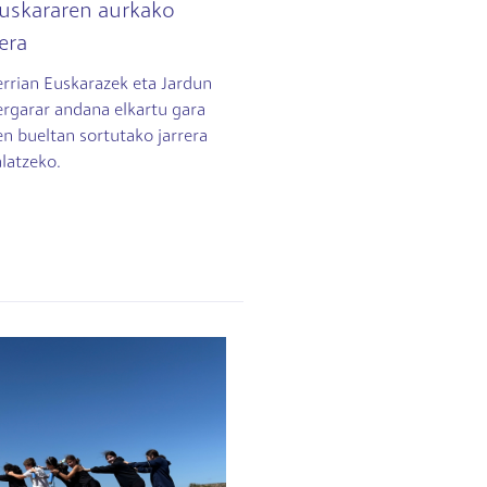
euskararen aurkako
tera
errian Euskarazek eta Jardun
ergarar andana elkartu gara
n bueltan sortutako jarrera
latzeko.