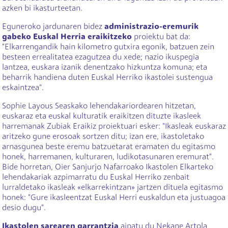
azken bi ikasturteetan.
Eguneroko jardunaren bidez
administrazio-eremurik
gabeko Euskal Herria eraikitzeko
proiektu bat da:
"Elkarrengandik hain kilometro gutxira egonik, batzuen zein
besteen errealitatea ezagutzea du xede; nazio ikuspegia
lantzea, euskara izanik denentzako hizkuntza komuna; eta
beharrik handiena duten Euskal Herriko ikastolei sustengua
eskaintzea".
Sophie Layous Seaskako lehendakariordearen hitzetan,
euskaraz eta euskal kulturatik eraikitzen dituzte ikasleek
harremanak Zubiak Eraikiz proiektuari esker: "Ikasleak euskaraz
aritzeko gune erosoak sortzen ditu; izan ere, ikastoletako
arnasgunea beste eremu batzuetarat eramaten du egitasmo
honek, harremanen, kulturaren, ludikotasunaren eremurat".
Bide horretan, Oier Sanjurjo Nafarroako Ikastolen Elkarteko
lehendakariak azpimarratu du Euskal Herriko zenbait
lurraldetako ikasleak «elkarrekintzan» jartzen dituela egitasmo
honek: "Gure ikasleentzat Euskal Herri euskaldun eta justuagoa
desio dugu".
Ikastolen sarearen garrantzia
aipatu du Nekane Artola