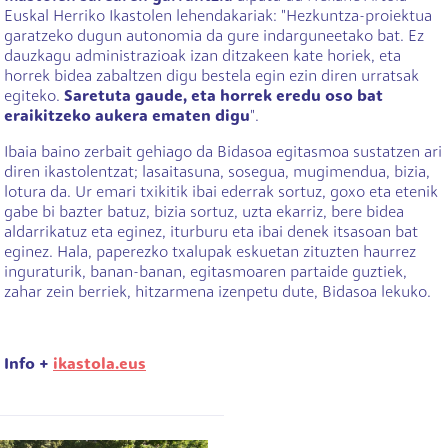
Euskal Herriko Ikastolen lehendakariak: "Hezkuntza-proiektua
garatzeko dugun autonomia da gure indarguneetako bat. Ez
dauzkagu administrazioak izan ditzakeen kate horiek, eta
horrek bidea zabaltzen digu bestela egin ezin diren urratsak
egiteko.
Saretuta gaude, eta horrek eredu oso bat
eraikitzeko aukera ematen digu
".
Ibaia baino zerbait gehiago da Bidasoa egitasmoa sustatzen ari
diren ikastolentzat; lasaitasuna, sosegua, mugimendua, bizia,
lotura da. Ur emari txikitik ibai ederrak sortuz, goxo eta etenik
gabe bi bazter batuz, bizia sortuz, uzta ekarriz, bere bidea
aldarrikatuz eta eginez, iturburu eta ibai denek itsasoan bat
eginez. Hala, paperezko txalupak eskuetan zituzten haurrez
inguraturik, banan-banan, egitasmoaren partaide guztiek,
zahar zein berriek, hitzarmena izenpetu dute, Bidasoa lekuko.
Info +
ikastola.eus