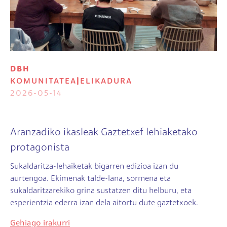
DBH
KOMUNITATEA
|
ELIKADURA
2026-05-14
Aranzadiko ikasleak Gaztetxef lehiaketako
protagonista
Sukaldaritza-lehaiketak bigarren edizioa izan du
aurtengoa. Ekimenak talde-lana, sormena eta
sukaldaritzarekiko grina sustatzen ditu helburu, eta
esperientzia ederra izan dela aitortu dute gaztetxoek.
Gehiago irakurri