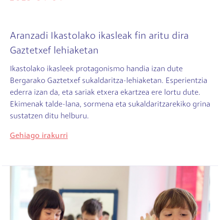
Aranzadi Ikastolako ikasleak fin aritu dira
Gaztetxef lehiaketan
Ikastolako ikasleek protagonismo handia izan dute
Bergarako Gaztetxef sukaldaritza-lehiaketan. Esperientzia
ederra izan da, eta sariak etxera ekartzea ere lortu dute.
Ekimenak talde-lana, sormena eta sukaldaritzarekiko grina
sustatzen ditu helburu.
Gehiago irakurri
Irudia