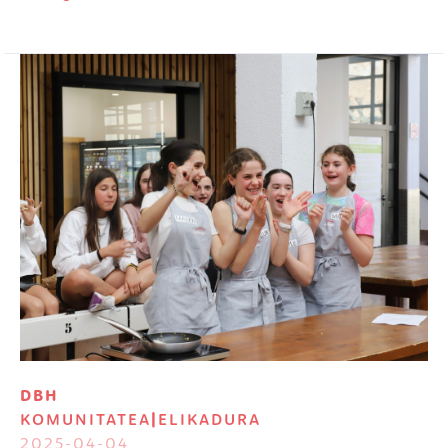
Irudia
DBH
KOMUNITATEA
|
ELIKADURA
2025-04-04