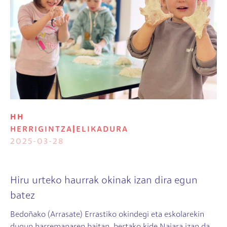
HH
HERRIGINTZA
|
ELIKADURA
2025-03-28
Hiru urteko haurrak okinak izan dira egun
batez
Bedoñako (Arrasate) Errastiko okindegi eta eskolarekin
dugun harremanaren baitan, bertako kide Naiara izan da