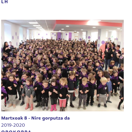
LH
Martxoak 8 - Nire gorputza da
2019-2020