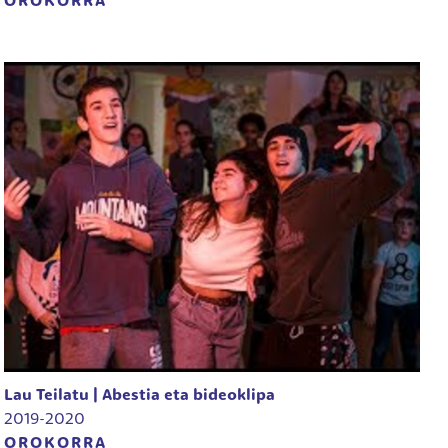
OROKORRA
Lau Teilatu | Abestia eta bideoklipa
2019-2020
OROKORRA