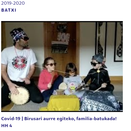
2019-2020
BATXI
Covid-19 | Birusari aurre egiteko, familia-batukada!
HH 4