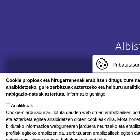
Albi
Pribatutasun
IRAKU
Cookie propioak eta hirugarrenenak erabiltzen ditugu zure n
ahalbidetzeko, gure zerbitzuak aztertzeko eta helburu analiti
nabigazio-datuak aztertuta.
Informazio gehiago
Analitikoak
Cookie-n arduradunari, lotuta dauden web orrien erabiltzaileen por
eta azterketa egitea ahalbidetzen dioten cookieak dira. Mota hone
bildutako informazioa webgunearen jarduera neurtzeko eta erabiltz
Irudia
profilak egiteko erabiltzen da, zerbitzuaren erabiltzaileek egiten du
datuen analisiaren arabera hobekuntzak sartzeko.