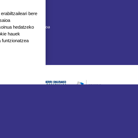
Ostirala 8:00 - 17:00
Opor-egunetan, goizez
rabiltzaileari bere
 saioa
Herrilagunak, 1
 soinua hedatzeko
20570 Bergara, Gipuzkoa
okie hauek
943 76 90 71
 funtzionatzea
Irudia
Irudia
Irudia
Webgune hau Ikastolen Elkarteak garatu du