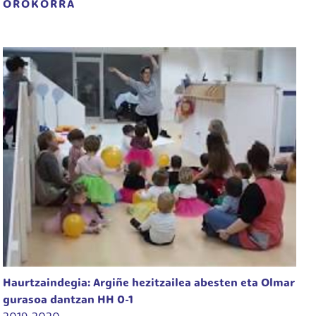
OROKORRA
Haurtzaindegia: Argiñe hezitzailea abesten eta Olmar
gurasoa dantzan HH 0-1