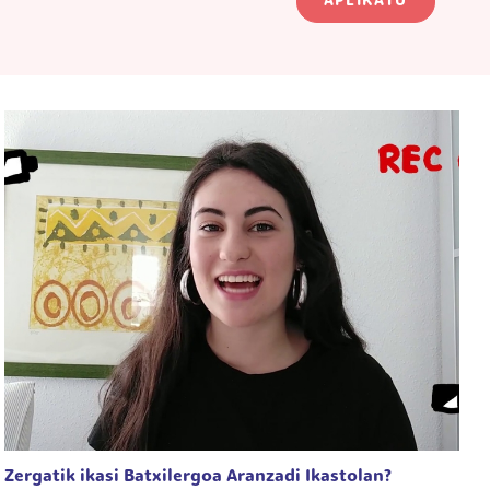
APLIKATU
Zergatik ikasi Batxilergoa Aranzadi Ikastolan?