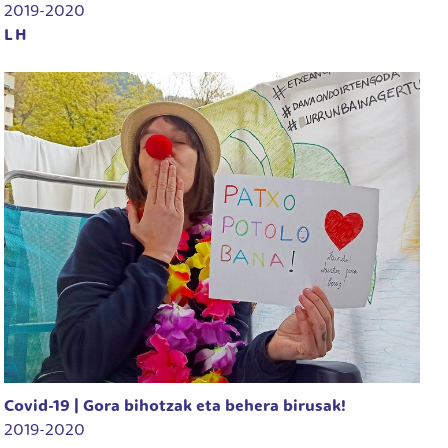
2019-2020
LH
Covid-19 | Gora bihotzak eta behera birusak!
2019-2020