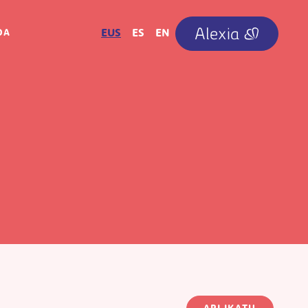
IRUDIA
EUS
ES
EN
OA