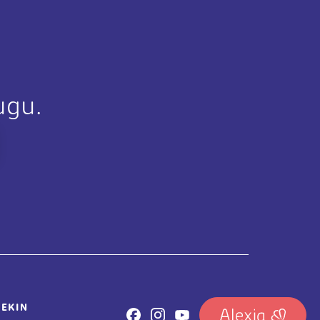
ugu.
REKIN
IRUDIA