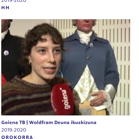
2019-2020
HH
Goiena TB | Woldfram Deuna ikuskizuna
2019-2020
OROKORRA