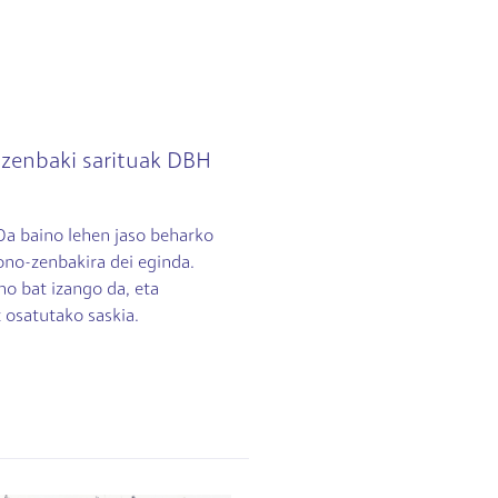
a zenbaki sarituak DBH
n
10a baino lehen jaso beharko
fono-zenbakira dei eginda.
no bat izango da, eta
 osatutako saskia.