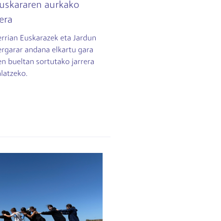
euskararen aurkako
tera
errian Euskarazek eta Jardun
ergarar andana elkartu gara
n bueltan sortutako jarrera
latzeko.