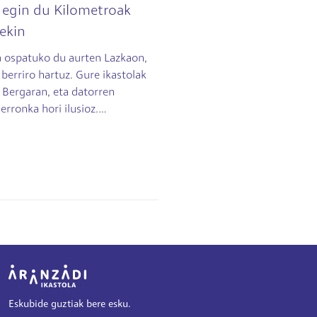
t egin du Kilometroak
rekin
oa ospatuko du aurten Lazkaon,
 berriro hartuz. Gure ikastolak
u Bergaran, eta datorren
erronka hori ilusioz.…
Irudia
Eskubide guztiak bere esku.