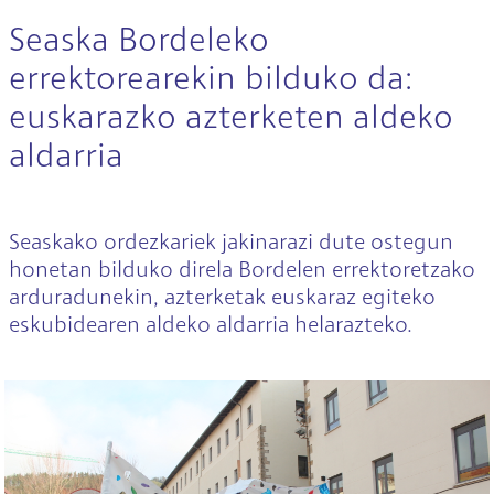
Seaska Bordeleko
errektorearekin bilduko da:
euskarazko azterketen aldeko
aldarria
Seaskako ordezkariek jakinarazi dute ostegun
honetan bilduko direla Bordelen errektoretzako
arduradunekin, azterketak euskaraz egiteko
eskubidearen aldeko aldarria helarazteko.