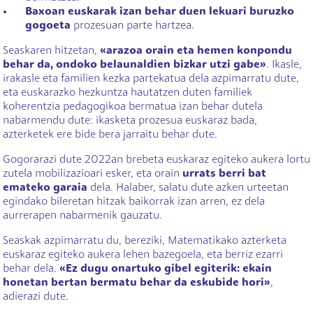
Baxoan euskarak izan behar duen lekuari buruzko
gogoeta
prozesuan parte hartzea.
Seaskaren hitzetan,
«arazoa orain eta hemen konpondu
behar da, ondoko belaunaldien bizkar utzi gabe»
. Ikasle,
irakasle eta familien kezka partekatua dela azpimarratu dute,
eta euskarazko hezkuntza hautatzen duten familiek
koherentzia pedagogikoa bermatua izan behar dutela
nabarmendu dute: ikasketa prozesua euskaraz bada,
azterketek ere bide bera jarraitu behar dute.
Gogorarazi dute 2022an brebeta euskaraz egiteko aukera lortu
zutela mobilizazioari esker, eta orain
urrats berri bat
emateko garaia
dela. Halaber, salatu dute azken urteetan
egindako bileretan hitzak baikorrak izan arren, ez dela
aurrerapen nabarmenik gauzatu.
Seaskak azpimarratu du, bereziki, Matematikako azterketa
euskaraz egiteko aukera lehen bazegoela, eta berriz ezarri
behar dela.
«Ez dugu onartuko gibel egiterik: ekain
honetan bertan bermatu behar da eskubide hori»
,
adierazi dute.