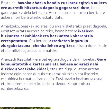
Bestalde,
baxoko ahozko handia euskaraz egiteko aukera
ere aurretik hitzartua dagoela gogorarazi dute
, baina
gaur egun ez dela betetzen. Horren aurrean, aurten berriz ere
aukera hori bermatzeko eskatu dute.
Amaitzeko, Seaskak adierazi du elkarrizketarako prest dagoela,
urratsez urrats aurrera egiteko, baina betiere
ikasleen
hizkuntza eskubideak eta hezkuntza koherentzia
errespetatuta
. Era berean,
azterketen inguruko
ziurgabetasuna lehenbailehen argitzea
eskatu dute, ikasle
eta familiei segurtasuna emateko.
Aranzadi Ikastolatik ere bat egiten dugu aldarri honekin.
Gure
komunitatetik elkartasuna eta babesa adierazi nahi
dizkiegu Seaskako kideei
, eta uste dugu guztion artean
indarra egin behar dugula euskaraz bizitzeko eta ikasteko
eskubidea bermatua izan dadin. Euskarazko hezkuntza osoa
eta koherentea lortzeko bidean, denon konpromisoa
ezinbestekoa da.