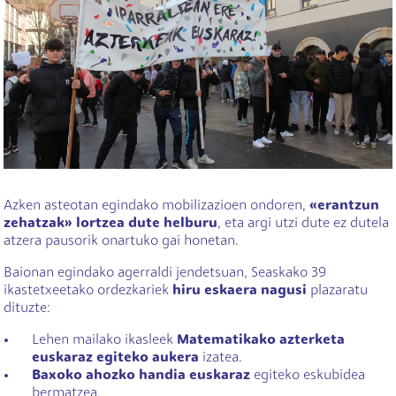
Azken asteotan egindako mobilizazioen ondoren,
«erantzun
zehatzak» lortzea dute helburu
, eta argi utzi dute ez dutela
atzera pausorik onartuko gai honetan.
Baionan egindako agerraldi jendetsuan, Seaskako 39
ikastetxeetako ordezkariek
hiru eskaera nagusi
plazaratu
dituzte:
Lehen mailako ikasleek
Matematikako azterketa
euskaraz egiteko aukera
izatea.
Baxoko ahozko handia euskaraz
egiteko eskubidea
bermatzea.