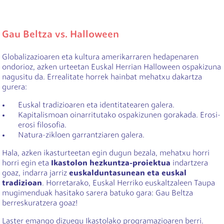
Gau Beltza vs. Halloween
Globalizazioaren eta kultura amerikarraren hedapenaren
ondorioz, azken urteetan Euskal Herrian Halloween ospakizuna
nagusitu da. Errealitate horrek hainbat mehatxu dakartza
gurera:
Euskal tradizioaren eta identitatearen galera.
Kapitalismoan oinarritutako ospakizunen gorakada. Erosi-
erosi filosofia.
Natura-zikloen garrantziaren galera.
Hala, azken ikasturteetan egin dugun bezala, mehatxu horri
horri egin eta
Ikastolon hezkuntza-proiektua
indartzera
goaz, indarra jarriz
euskalduntasunean eta euskal
tradizioan
. Horretarako, Euskal Herriko euskaltzaleen Taupa
mugimenduak hasitako sarera batuko gara: Gau Beltza
berreskuratzera goaz!
Laster emango dizuegu Ikastolako programazioaren berri.