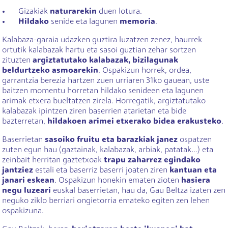
Gizakiak
naturarekin
duen lotura.
Hildako
senide eta lagunen
memoria
.
Kalabaza-garaia udazken guztira luzatzen zenez, haurrek
ortutik kalabazak hartu eta sasoi guztian zehar sortzen
zituzten
argiztatutako kalabazak, bizilagunak
beldurtzeko asmoarekin
. Ospakizun horrek, ordea,
garrantzia berezia hartzen zuen urriaren 31ko gauean, uste
baitzen momentu horretan hildako senideen eta lagunen
arimak etxera bueltatzen zirela. Horregatik, argiztatutako
kalabazak ipintzen ziren baserrien atarietan eta bide
bazterretan,
hildakoen arimei etxerako bidea erakusteko
.
Baserrietan
sasoiko fruitu eta barazkiak janez
ospatzen
zuten egun hau (gaztainak, kalabazak, arbiak, patatak…) eta
zeinbait herritan gaztetxoak
trapu zaharrez egindako
jantziez
estali eta baserriz baserri joaten ziren
kantuan eta
janari eskean
. Ospakizun honekin ematen zioten
hasiera
negu luzeari
euskal baserrietan, hau da, Gau Beltza izaten zen
neguko ziklo berriari ongietorria emateko egiten zen lehen
ospakizuna.