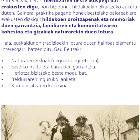
Gau Beltzak, beraz,
heriotzaren beste ikuspegi bat
erakusten digu
, non bizidunek hildakoekin elkartzeko aukera
duten. Gainera, praktika pagano honek bestelako baloreak ere
erakusten dizkigu:
hildakoen oroitzapenak eta memoriak
duen garrantzia, familiaren eta komunitatearen
kohesioa eta gizakiak naturarekin duen lotura
.
Hala, euskaldunon tradizioekin lotura duten hainbat elementu
interesgarri batzen ditu Gau Beltzak:
Naturaren zikloak (neguari ongi-etorria).
Sasoiko fruitu eta barazkien garrantzia.
Heriotza bizitzeko beste modu bat.
Beldurraren inguruko lanketa.
Komunitatearen kohesioa.