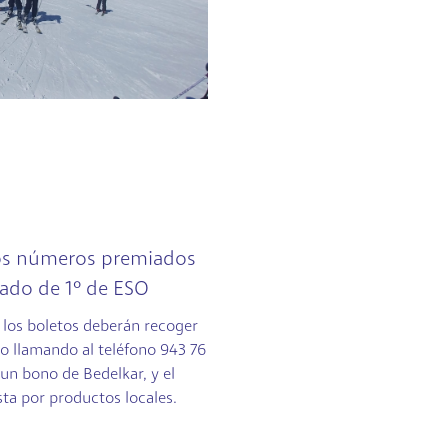
los números premiados
nado de 1º de ESO
 los boletos deberán recoger
lio llamando al teléfono 943 76
 un bono de Bedelkar, y el
ta por productos locales.