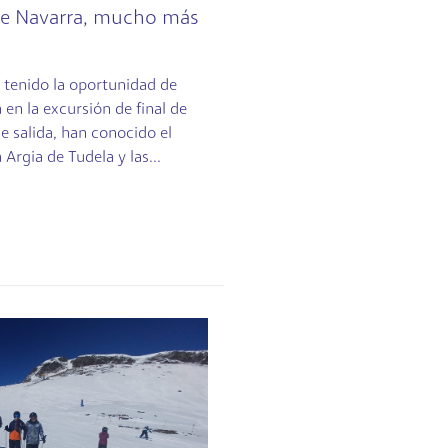
 de Navarra, mucho más
 tenido la oportunidad de
a en la excursión de final de
le salida, han conocido el
 Argia de Tudela y las...