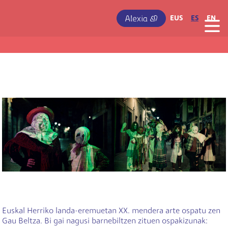
Pasar al contenido principal
IRUDIA
EUS
ES
EN
Euskal Herriko landa-eremuetan XX. mendera arte ospatu zen
Gau Beltza. Bi gai nagusi barnebiltzen zituen ospakizunak: