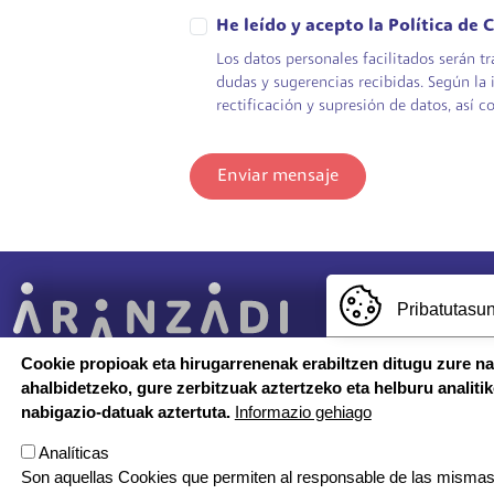
He leído y acepto la Política de
Los datos personales facilitados serán t
dudas y sugerencias recibidas. Según la i
rectificación y supresión de datos, así c
Enviar mensaje
Irudia
Pribatutasun
Cookie propioak eta hirugarrenenak erabiltzen ditugu zure n
ahalbidetzeko, gure zerbitzuak aztertzeko eta helburu analiti
Reservados todos los derechos.
nabigazio-datuak aztertuta.
Informazio gehiago
Aviso legal
TESTU-LEGALAK
Analíticas
Política de cookies
Política de privacidad
Son aquellas Cookies que permiten al responsable de las mismas,