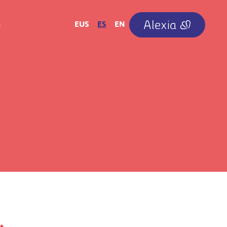
IRUDIA
EUS
ES
EN
A