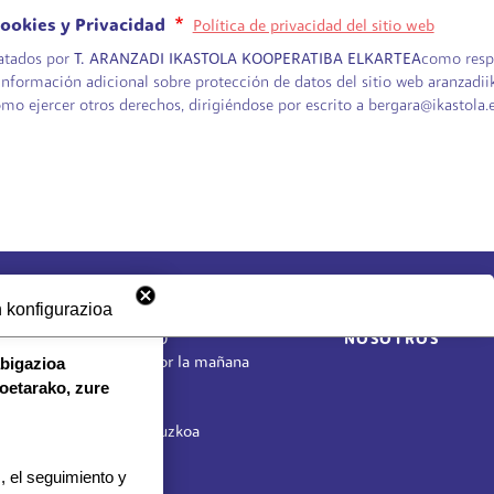
 Cookies y Privacidad
Política de privacidad del sitio web
ratados por
T. ARANZADI IKASTOLA KOOPERATIBA ELKARTEA
como respo
nformación adicional sobre protección de datos del sitio web aranzadiikas
omo ejercer otros derechos, dirigiéndose por escrito a bergara@ikastola.
HORARIO DE SECRETARÍA:
CONTACTO
ORRI-OINA
 konfigurazioa
De lunes a jueves 8:00 - 18:00
TRABAJA CON
Viernes 8:00 - 17:00
NOSOTROS
abigazioa
Etapa vacacional, por la mañana
koetarako, zure
Herrilagunak, 1
20570 Bergara, Gipuzkoa
943 76 90 71
 el seguimiento y