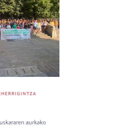
|
HERRIGINTZA
euskararen aurkako