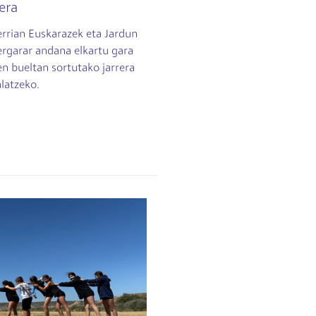
tera
errian Euskarazek eta Jardun
ergarar andana elkartu gara
n bueltan sortutako jarrera
latzeko.