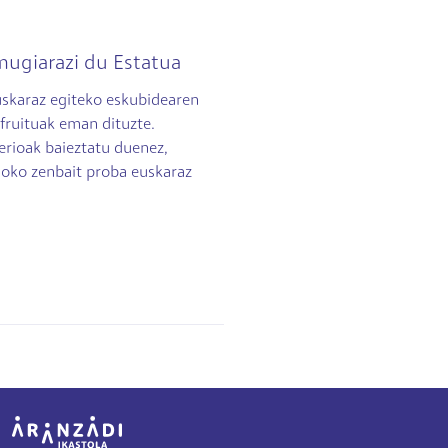
mugiarazi du Estatua
skaraz egiteko eskubidearen
fruituak eman dituzte.
erioak baieztatu duenez,
xoko zenbait proba euskaraz
Irudia