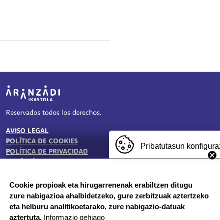
Irudia
Reservados todos los derechos.
AVISO LEGAL
TESTU-LEGALAK
POLÍTICA DE COOKIES
Pribatutasun konfigura
POLÍTICA DE PRIVACIDAD
BUZÓN ÉTICO
Cookie propioak eta hirugarrenenak erabiltzen ditugu
zure nabigazioa ahalbidetzeko, gure zerbitzuak aztertzeko
HORARIO DE SECRETARÍA:
eta helburu analitikoetarako, zure nabigazio-datuak
De lunes a jueves 8:00 - 18:00
aztertuta.
Informazio gehiago