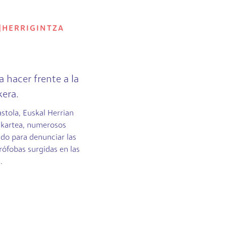
|
HERRIGINTZA
 a hacer frente a la
kera.
stola, Euskal Herrian
lkartea, numerosos
do para denunciar las
rófobas surgidas en las
.