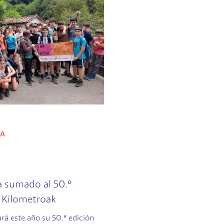
ZA
a sumado al 50.º
a Kilometroak
ará este año su 50.ª edición