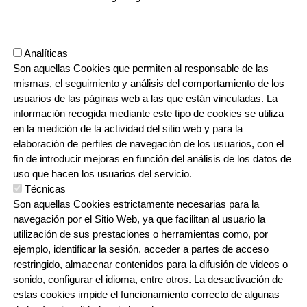
Viernes 8:00 - 17:00
Etapa vacacional, por la mañana
Herrilagunak, 1
Analíticas
20570 Bergara, Gipuzkoa
Son aquellas Cookies que permiten al responsable de las
943 76 90 71
mismas, el seguimiento y análisis del comportamiento de los
usuarios de las páginas web a las que están vinculadas. La
información recogida mediante este tipo de cookies se utiliza
CONTACTO
en la medición de la actividad del sitio web y para la
ORRI-OINA
TRABAJA CON NOSOTROS
elaboración de perfiles de navegación de los usuarios, con el
fin de introducir mejoras en función del análisis de los datos de
uso que hacen los usuarios del servicio.
Técnicas
IRUDIA
Son aquellas Cookies estrictamente necesarias para la
navegación por el Sitio Web, ya que facilitan al usuario la
utilización de sus prestaciones o herramientas como, por
ejemplo, identificar la sesión, acceder a partes de acceso
restringido, almacenar contenidos para la difusión de videos o
sonido, configurar el idioma, entre otros. La desactivación de
estas cookies impide el funcionamiento correcto de algunas
Irudia
Irudia
Irudia