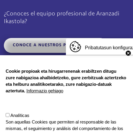
¿Conoces el equipo profesional de Aranzadi
Ikastola?
CONOCE A NUESTROS PROFESIONALES
Pribatutasun konfigura
Cookie propioak eta hirugarrenenak erabiltzen ditugu
zure nabigazioa ahalbidetzeko, gure zerbitzuak aztertzeko
eta helburu analitikoetarako, zure nabigazio-datuak
aztertuta.
Informazio gehiago
Irudia
Reservados todos los derechos.
Analíticas
AVISO LEGAL
TESTU-LEGALAK
Son aquellas Cookies que permiten al responsable de las
POLÍTICA DE COOKIES
mismas, el seguimiento y análisis del comportamiento de los
POLÍTICA DE PRIVACIDAD