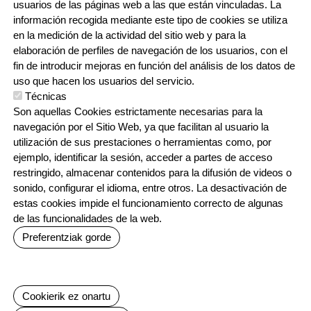
usuarios de las páginas web a las que están vinculadas. La
BUZÓN ÉTICO
información recogida mediante este tipo de cookies se utiliza
en la medición de la actividad del sitio web y para la
elaboración de perfiles de navegación de los usuarios, con el
fin de introducir mejoras en función del análisis de los datos de
HORARIO DE SECRETARÍA:
uso que hacen los usuarios del servicio.
De lunes a jueves 8:00 - 18:00
Técnicas
Viernes 8:00 - 17:00
Son aquellas Cookies estrictamente necesarias para la
Etapa vacacional, por la mañana
navegación por el Sitio Web, ya que facilitan al usuario la
Herrilagunak, 1
utilización de sus prestaciones o herramientas como, por
20570 Bergara, Gipuzkoa
ejemplo, identificar la sesión, acceder a partes de acceso
943 76 90 71
restringido, almacenar contenidos para la difusión de videos o
sonido, configurar el idioma, entre otros. La desactivación de
estas cookies impide el funcionamiento correcto de algunas
de las funcionalidades de la web.
CONTACTO
ORRI-OINA
Preferentziak gorde
TRABAJA CON NOSOTROS
Baimenak ezeztatu
Cookierik ez onartu
IRUDIA