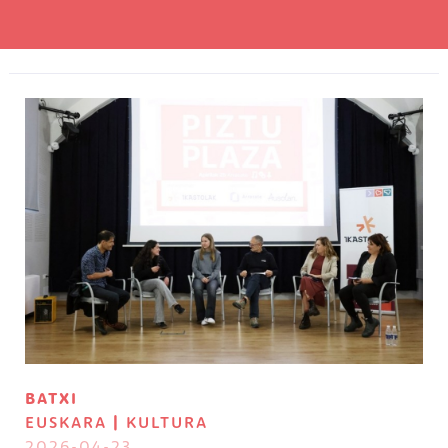
Irudia
BATXI
EUSKARA
|
KULTURA
2026-04-23