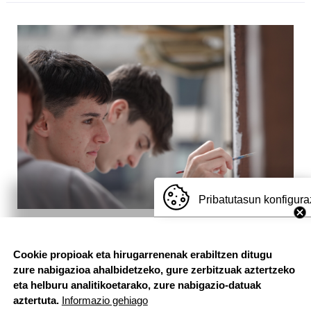
Irudia
Pribatutasun konfigura
BATXI
2025-2026
Cookie propioak eta hirugarrenenak erabiltzen ditugu
2026-03-24
zure nabigazioa ahalbidetzeko, gure zerbitzuak aztertzeko
eta helburu analitikoetarako, zure nabigazio-datuak
Korrika: mural
aztertuta.
Informazio gehiago