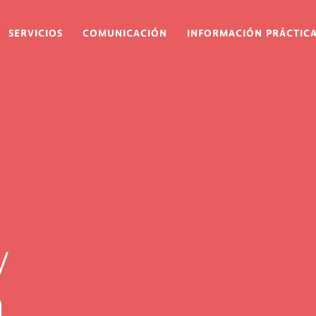
ion
SERVICIOS
COMUNICACIÓN
INFORMACIÓN PRÁCTIC
Irudia
y
a