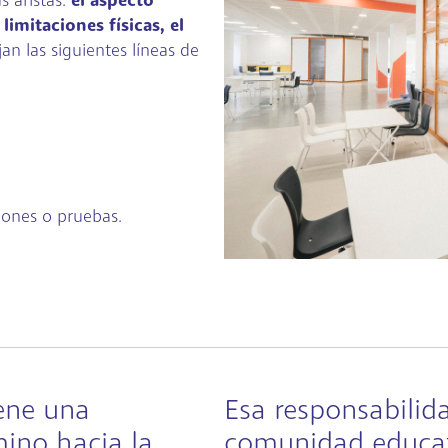
s aristas:
el aspecto
imitaciones físicas, el
an las siguientes líneas de
iones o pruebas.
ene una
Esa responsabilid
ino hacia la
comunidad educati