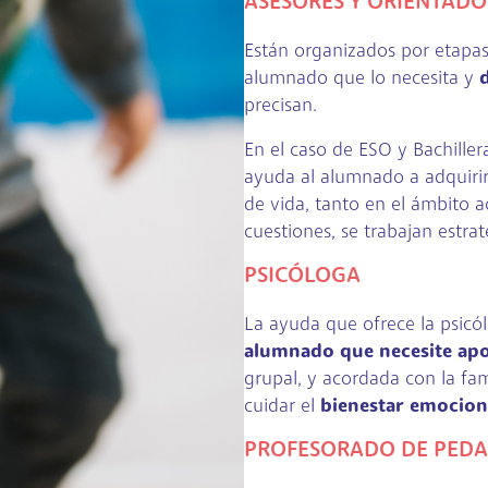
ASESORES Y ORIENTAD
Están organizados por etapas,
alumnado que lo necesita y
precisan.
En el caso de ESO y Bachiller
ayuda al alumnado a adquirir
de vida, tanto en el ámbito a
cuestiones, se trabajan estra
PSICÓLOGA
La ayuda que ofrece la psicól
alumnado que necesite apo
grupal, y acordada con la fam
cuidar el
bienestar emocion
PROFESORADO DE PEDAG