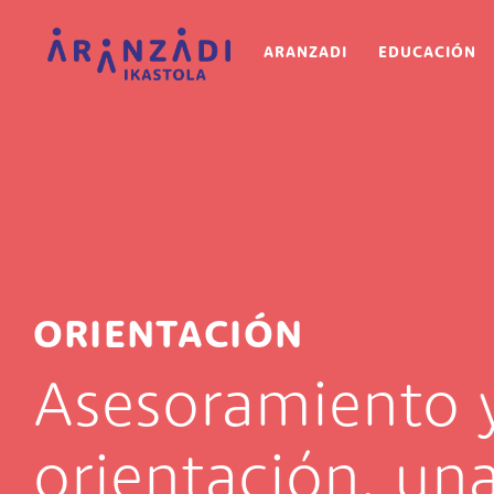
Pasar al contenido principal
Main navigat
ARANZADI
EDUCACIÓN
ORIENTACIÓN
Asesoramiento 
orientación, un