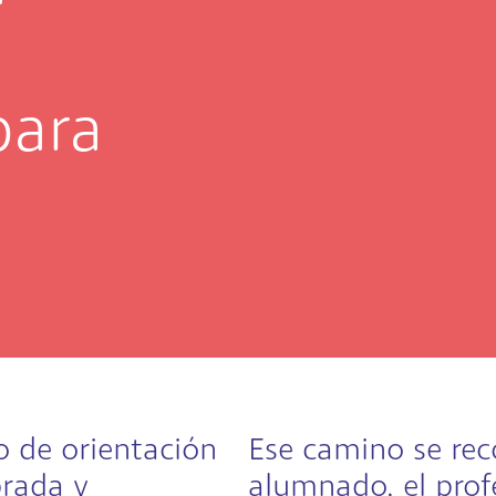
para
o de orientación
Ese camino se rec
brada y
alumnado, el profe