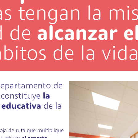
as tengan la m
d de
alcanzar e
bitos de la vida
l departamento de
o constituye
la
 educativa
de la
ja de ruta que multiplique