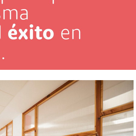
isma
l éxito
en
.