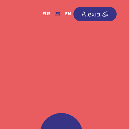
IRUDIA
EUS
ES
EN
A