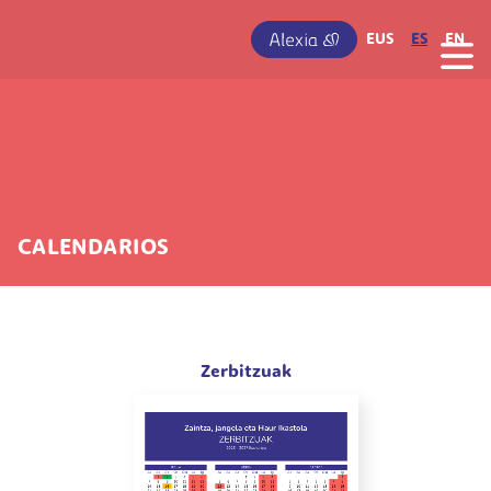
Pasar al contenido principal
IRUDIA
EUS
ES
EN
CALENDARIOS
Zerbitzuak