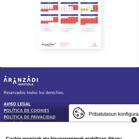
Irudia
Reservados todos los derechos.
AVISO LEGAL
TESTU-LEGALAK
POLÍTICA DE COOKIES
Pribatutasun konfigura
POLÍTICA DE PRIVACIDAD
BUZÓN ÉTICO
Cookie propioak eta hirugarrenenak erabiltzen ditugu