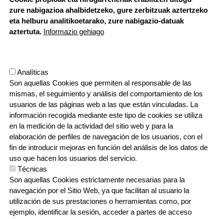
zure nabigazioa ahalbidetzeko, gure zerbitzuak aztertzeko
HORARIO DE SECRETARÍA:
eta helburu analitikoetarako, zure nabigazio-datuak
De lunes a jueves 8:00 - 18:00
aztertuta.
Informazio gehiago
Viernes 8:00 - 17:00
Etapa vacacional, por la mañana
Herrilagunak, 1
Analíticas
20570 Bergara, Gipuzkoa
Son aquellas Cookies que permiten al responsable de las
943 76 90 71
mismas, el seguimiento y análisis del comportamiento de los
usuarios de las páginas web a las que están vinculadas. La
información recogida mediante este tipo de cookies se utiliza
CONTACTO
en la medición de la actividad del sitio web y para la
ORRI-OINA
TRABAJA CON NOSOTROS
elaboración de perfiles de navegación de los usuarios, con el
fin de introducir mejoras en función del análisis de los datos de
uso que hacen los usuarios del servicio.
Técnicas
IRUDIA
Son aquellas Cookies estrictamente necesarias para la
navegación por el Sitio Web, ya que facilitan al usuario la
utilización de sus prestaciones o herramientas como, por
ejemplo, identificar la sesión, acceder a partes de acceso