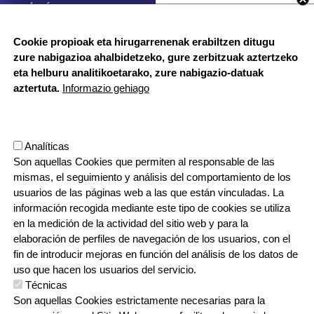
BUZÓN ÉTICO
Cookie propioak eta hirugarrenenak erabiltzen ditugu
zure nabigazioa ahalbidetzeko, gure zerbitzuak aztertzeko
HORARIO DE SECRETARÍA:
eta helburu analitikoetarako, zure nabigazio-datuak
De lunes a jueves 8:00 - 18:00
aztertuta.
Informazio gehiago
Viernes 8:00 - 17:00
Etapa vacacional, por la mañana
Herrilagunak, 1
Analíticas
20570 Bergara, Gipuzkoa
Son aquellas Cookies que permiten al responsable de las
943 76 90 71
mismas, el seguimiento y análisis del comportamiento de los
usuarios de las páginas web a las que están vinculadas. La
información recogida mediante este tipo de cookies se utiliza
CONTACTO
en la medición de la actividad del sitio web y para la
ORRI-OINA
TRABAJA CON NOSOTROS
elaboración de perfiles de navegación de los usuarios, con el
fin de introducir mejoras en función del análisis de los datos de
uso que hacen los usuarios del servicio.
Técnicas
IRUDIA
Son aquellas Cookies estrictamente necesarias para la