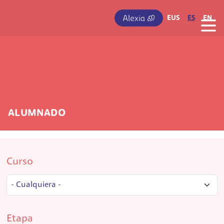
Pasar al contenido principal
IRUDIA
EUS
ES
EN
ALUMNADO
Curso
Etapa