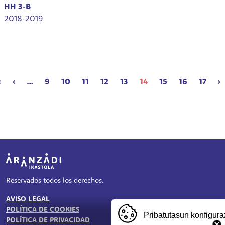
HH 3-B
2018-2019
Paginación
Primera página
Página anterior
S
«
‹
…
9
10
11
12
13
14
15
16
17
›
Irudia
Reservados todos los derechos.
AVISO LEGAL
TESTU-LEGALAK
POLÍTICA DE COOKIES
Pribatutasun konfigura
POLÍTICA DE PRIVACIDAD