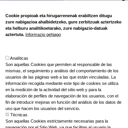
BUZÓN ÉTICO
Cookie propioak eta hirugarrenenak erabiltzen ditugu
zure nabigazioa ahalbidetzeko, gure zerbitzuak aztertzeko
HORARIO DE SECRETARÍA:
eta helburu analitikoetarako, zure nabigazio-datuak
De lunes a jueves 8:00 - 18:00
aztertuta.
Informazio gehiago
Viernes 8:00 - 17:00
Etapa vacacional, por la mañana
Herrilagunak, 1
Analíticas
20570 Bergara, Gipuzkoa
Son aquellas Cookies que permiten al responsable de las
943 76 90 71
mismas, el seguimiento y análisis del comportamiento de los
usuarios de las páginas web a las que están vinculadas. La
información recogida mediante este tipo de cookies se utiliza
CONTACTO
en la medición de la actividad del sitio web y para la
ORRI-OINA
TRABAJA CON NOSOTROS
elaboración de perfiles de navegación de los usuarios, con el
fin de introducir mejoras en función del análisis de los datos de
uso que hacen los usuarios del servicio.
Técnicas
IRUDIA
Son aquellas Cookies estrictamente necesarias para la
navegación por el Sitio Web, ya que facilitan al usuario la