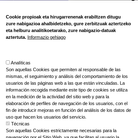
BUZÓN ÉTICO
Cookie propioak eta hirugarrenenak erabiltzen ditugu
zure nabigazioa ahalbidetzeko, gure zerbitzuak aztertzeko
HORARIO DE SECRETARÍA:
eta helburu analitikoetarako, zure nabigazio-datuak
De lunes a jueves 8:00 - 18:00
aztertuta.
Informazio gehiago
Viernes 8:00 - 17:00
Etapa vacacional, por la mañana
Herrilagunak, 1
Analíticas
20570 Bergara, Gipuzkoa
Son aquellas Cookies que permiten al responsable de las
943 76 90 71
mismas, el seguimiento y análisis del comportamiento de los
usuarios de las páginas web a las que están vinculadas. La
información recogida mediante este tipo de cookies se utiliza
CONTACTO
en la medición de la actividad del sitio web y para la
ORRI-OINA
TRABAJA CON NOSOTROS
elaboración de perfiles de navegación de los usuarios, con el
fin de introducir mejoras en función del análisis de los datos de
uso que hacen los usuarios del servicio.
Técnicas
IRUDIA
Son aquellas Cookies estrictamente necesarias para la
navegación por el Sitio Web, ya que facilitan al usuario la