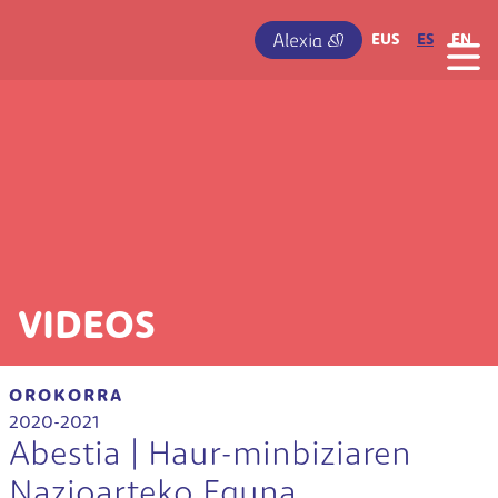
Pasar al contenido principal
IRUDIA
EUS
ES
EN
VIDEOS
OROKORRA
2020-2021
Abestia | Haur-minbiziaren
Nazioarteko Eguna