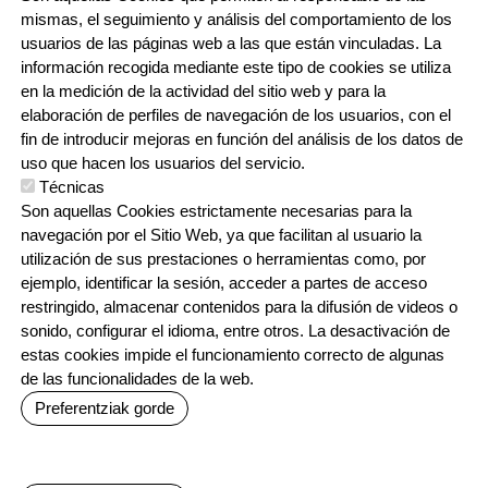
943 76 90 71
mismas, el seguimiento y análisis del comportamiento de los
usuarios de las páginas web a las que están vinculadas. La
información recogida mediante este tipo de cookies se utiliza
CONTACTO
en la medición de la actividad del sitio web y para la
ORRI-OINA
TRABAJA CON NOSOTROS
elaboración de perfiles de navegación de los usuarios, con el
fin de introducir mejoras en función del análisis de los datos de
uso que hacen los usuarios del servicio.
Técnicas
IRUDIA
Son aquellas Cookies estrictamente necesarias para la
navegación por el Sitio Web, ya que facilitan al usuario la
utilización de sus prestaciones o herramientas como, por
ejemplo, identificar la sesión, acceder a partes de acceso
restringido, almacenar contenidos para la difusión de videos o
sonido, configurar el idioma, entre otros. La desactivación de
estas cookies impide el funcionamiento correcto de algunas
Irudia
Irudia
Irudia
de las funcionalidades de la web.
Preferentziak gorde