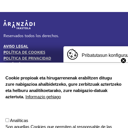
Irudia
Reservados todos los derechos.
AVISO LEGAL
TESTU-LEGALAK
POLÍTICA DE COOKIES
Pribatutasun konfigura
POLÍTICA DE PRIVACIDAD
BUZÓN ÉTICO
Cookie propioak eta hirugarrenenak erabiltzen ditugu
zure nabigazioa ahalbidetzeko, gure zerbitzuak aztertzeko
HORARIO DE SECRETARÍA:
eta helburu analitikoetarako, zure nabigazio-datuak
De lunes a jueves 8:00 - 18:00
aztertuta.
Informazio gehiago
Viernes 8:00 - 17:00
Etapa vacacional, por la mañana
Herrilagunak, 1
Analíticas
20570 Bergara, Gipuzkoa
Son aquellas Cookies que permiten al responsable de las