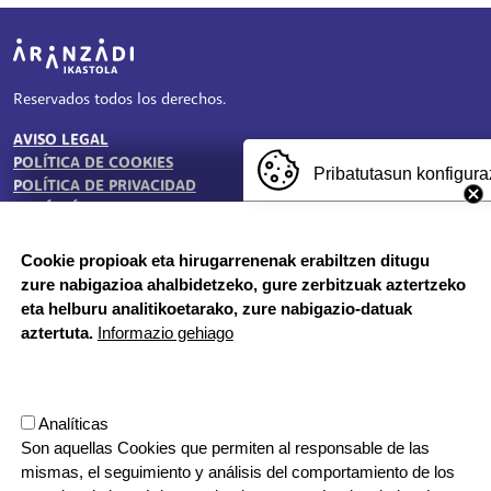
Irudia
Reservados todos los derechos.
AVISO LEGAL
TESTU-LEGALAK
POLÍTICA DE COOKIES
Pribatutasun konfigura
POLÍTICA DE PRIVACIDAD
BUZÓN ÉTICO
Cookie propioak eta hirugarrenenak erabiltzen ditugu
zure nabigazioa ahalbidetzeko, gure zerbitzuak aztertzeko
HORARIO DE SECRETARÍA:
eta helburu analitikoetarako, zure nabigazio-datuak
De lunes a jueves 8:00 - 18:00
aztertuta.
Informazio gehiago
Viernes 8:00 - 17:00
Etapa vacacional, por la mañana
Herrilagunak, 1
Analíticas
20570 Bergara, Gipuzkoa
Son aquellas Cookies que permiten al responsable de las
943 76 90 71
mismas, el seguimiento y análisis del comportamiento de los