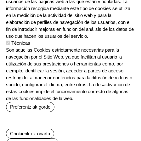
usuarios de las páginas web a las que están vinculadas. La
información recogida mediante este tipo de cookies se utiliza
CONTACTO
en la medición de la actividad del sitio web y para la
ORRI-OINA
TRABAJA CON NOSOTROS
elaboración de perfiles de navegación de los usuarios, con el
fin de introducir mejoras en función del análisis de los datos de
uso que hacen los usuarios del servicio.
Técnicas
IRUDIA
Son aquellas Cookies estrictamente necesarias para la
navegación por el Sitio Web, ya que facilitan al usuario la
utilización de sus prestaciones o herramientas como, por
ejemplo, identificar la sesión, acceder a partes de acceso
restringido, almacenar contenidos para la difusión de videos o
sonido, configurar el idioma, entre otros. La desactivación de
estas cookies impide el funcionamiento correcto de algunas
Irudia
Irudia
Irudia
de las funcionalidades de la web.
Preferentziak gorde
Baimenak ezeztatu
Cookierik ez onartu