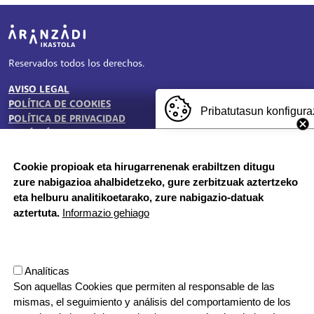
Irudia
Reservados todos los derechos.
AVISO LEGAL
TESTU-LEGALAK
POLÍTICA DE COOKIES
Pribatutasun konfigura
POLÍTICA DE PRIVACIDAD
BUZÓN ÉTICO
Cookie propioak eta hirugarrenenak erabiltzen ditugu
zure nabigazioa ahalbidetzeko, gure zerbitzuak aztertzeko
HORARIO DE SECRETARÍA:
eta helburu analitikoetarako, zure nabigazio-datuak
De lunes a jueves 8:00 - 18:00
aztertuta.
Informazio gehiago
Viernes 8:00 - 17:00
Etapa vacacional, por la mañana
Herrilagunak, 1
Analíticas
20570 Bergara, Gipuzkoa
Son aquellas Cookies que permiten al responsable de las
943 76 90 71
mismas, el seguimiento y análisis del comportamiento de los