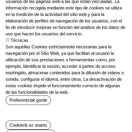
usuarios de las páginas web a las que están vinculadas. La
información recogida mediante este tipo de cookies se utiliza
CONTACTO
en la medición de la actividad del sitio web y para la
ORRI-OINA
TRABAJA CON NOSOTROS
elaboración de perfiles de navegación de los usuarios, con el
fin de introducir mejoras en función del análisis de los datos de
uso que hacen los usuarios del servicio.
Técnicas
IRUDIA
Son aquellas Cookies estrictamente necesarias para la
navegación por el Sitio Web, ya que facilitan al usuario la
utilización de sus prestaciones o herramientas como, por
ejemplo, identificar la sesión, acceder a partes de acceso
restringido, almacenar contenidos para la difusión de videos o
sonido, configurar el idioma, entre otros. La desactivación de
estas cookies impide el funcionamiento correcto de algunas
Irudia
Irudia
Irudia
de las funcionalidades de la web.
Preferentziak gorde
Baimenak ezeztatu
Cookierik ez onartu