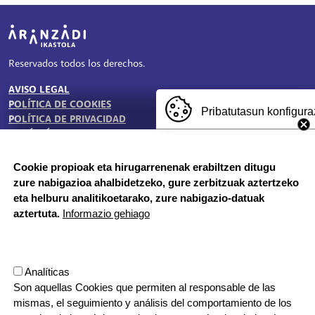
Irudia
Reservados todos los derechos.
AVISO LEGAL
TESTU-LEGALAK
POLÍTICA DE COOKIES
Pribatutasun konfigura
POLÍTICA DE PRIVACIDAD
BUZÓN ÉTICO
Cookie propioak eta hirugarrenenak erabiltzen ditugu
zure nabigazioa ahalbidetzeko, gure zerbitzuak aztertzeko
HORARIO DE SECRETARÍA:
eta helburu analitikoetarako, zure nabigazio-datuak
De lunes a jueves 8:00 - 18:00
aztertuta.
Informazio gehiago
Viernes 8:00 - 17:00
Etapa vacacional, por la mañana
Herrilagunak, 1
Analíticas
20570 Bergara, Gipuzkoa
Son aquellas Cookies que permiten al responsable de las
943 76 90 71
mismas, el seguimiento y análisis del comportamiento de los