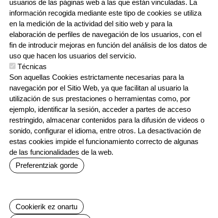
usuarios de las páginas web a las que están vinculadas. La
información recogida mediante este tipo de cookies se utiliza
CONTACTO
en la medición de la actividad del sitio web y para la
ORRI-OINA
TRABAJA CON NOSOTROS
elaboración de perfiles de navegación de los usuarios, con el
fin de introducir mejoras en función del análisis de los datos de
uso que hacen los usuarios del servicio.
Técnicas
IRUDIA
Son aquellas Cookies estrictamente necesarias para la
navegación por el Sitio Web, ya que facilitan al usuario la
utilización de sus prestaciones o herramientas como, por
ejemplo, identificar la sesión, acceder a partes de acceso
restringido, almacenar contenidos para la difusión de videos o
sonido, configurar el idioma, entre otros. La desactivación de
estas cookies impide el funcionamiento correcto de algunas
Irudia
Irudia
Irudia
de las funcionalidades de la web.
Preferentziak gorde
Baimenak ezeztatu
Cookierik ez onartu