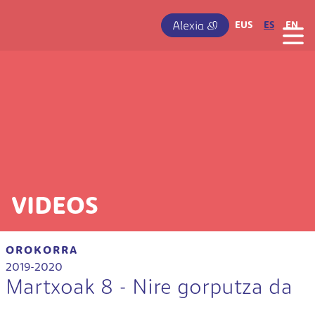
Pasar al contenido principal
IRUDIA
EUS
ES
EN
VIDEOS
OROKORRA
2019-2020
Martxoak 8 - Nire gorputza da