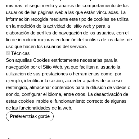
943 76 90 71
mismas, el seguimiento y análisis del comportamiento de los
usuarios de las páginas web a las que están vinculadas. La
información recogida mediante este tipo de cookies se utiliza
CONTACTO
en la medición de la actividad del sitio web y para la
ORRI-OINA
TRABAJA CON NOSOTROS
elaboración de perfiles de navegación de los usuarios, con el
fin de introducir mejoras en función del análisis de los datos de
uso que hacen los usuarios del servicio.
Técnicas
IRUDIA
Son aquellas Cookies estrictamente necesarias para la
navegación por el Sitio Web, ya que facilitan al usuario la
utilización de sus prestaciones o herramientas como, por
ejemplo, identificar la sesión, acceder a partes de acceso
restringido, almacenar contenidos para la difusión de videos o
sonido, configurar el idioma, entre otros. La desactivación de
estas cookies impide el funcionamiento correcto de algunas
Irudia
Irudia
Irudia
de las funcionalidades de la web.
Preferentziak gorde