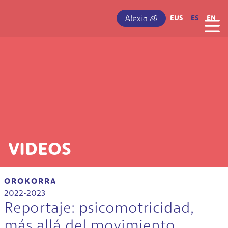
Pasar al contenido principal
IRUDIA
EUS
ES
EN
VIDEOS
OROKORRA
2022-2023
Reportaje: psicomotricidad,
más allá del movimiento