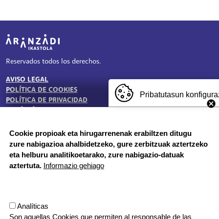
Irudia
Reservados todos los derechos.
AVISO LEGAL
TESTU-LEGALAK
POLÍTICA DE COOKIES
Pribatutasun konfigura
POLÍTICA DE PRIVACIDAD
BUZÓN ÉTICO
Cookie propioak eta hirugarrenenak erabiltzen ditugu
zure nabigazioa ahalbidetzeko, gure zerbitzuak aztertzeko
HORARIO DE SECRETARÍA:
eta helburu analitikoetarako, zure nabigazio-datuak
De lunes a jueves 8:00 - 18:00
aztertuta.
Informazio gehiago
Viernes 8:00 - 17:00
Etapa vacacional, por la mañana
Herrilagunak, 1
Analíticas
20570 Bergara, Gipuzkoa
Son aquellas Cookies que permiten al responsable de las