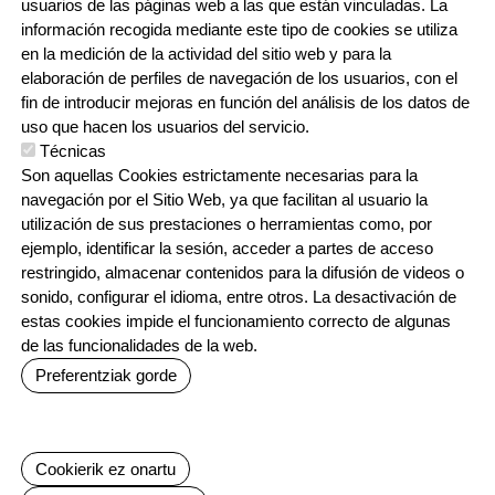
usuarios de las páginas web a las que están vinculadas. La
información recogida mediante este tipo de cookies se utiliza
CONTACTO
en la medición de la actividad del sitio web y para la
ORRI-OINA
TRABAJA CON NOSOTROS
elaboración de perfiles de navegación de los usuarios, con el
fin de introducir mejoras en función del análisis de los datos de
uso que hacen los usuarios del servicio.
Técnicas
IRUDIA
Son aquellas Cookies estrictamente necesarias para la
navegación por el Sitio Web, ya que facilitan al usuario la
utilización de sus prestaciones o herramientas como, por
ejemplo, identificar la sesión, acceder a partes de acceso
restringido, almacenar contenidos para la difusión de videos o
sonido, configurar el idioma, entre otros. La desactivación de
estas cookies impide el funcionamiento correcto de algunas
Irudia
Irudia
Irudia
de las funcionalidades de la web.
Preferentziak gorde
Baimenak ezeztatu
Cookierik ez onartu