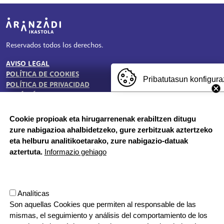
Irudia
Reservados todos los derechos.
AVISO LEGAL
TESTU-LEGALAK
POLÍTICA DE COOKIES
Pribatutasun konfigura
POLÍTICA DE PRIVACIDAD
BUZÓN ÉTICO
Cookie propioak eta hirugarrenenak erabiltzen ditugu
zure nabigazioa ahalbidetzeko, gure zerbitzuak aztertzeko
HORARIO DE SECRETARÍA:
eta helburu analitikoetarako, zure nabigazio-datuak
De lunes a jueves 8:00 - 18:00
aztertuta.
Informazio gehiago
Viernes 8:00 - 17:00
Etapa vacacional, por la mañana
Herrilagunak, 1
Analíticas
20570 Bergara, Gipuzkoa
Son aquellas Cookies que permiten al responsable de las
943 76 90 71
mismas, el seguimiento y análisis del comportamiento de los