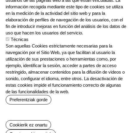
usuarios de las páginas web a las que están vinculadas. La
información recogida mediante este tipo de cookies se utiliza
CONTACTO
en la medición de la actividad del sitio web y para la
ORRI-OINA
TRABAJA CON NOSOTROS
elaboración de perfiles de navegación de los usuarios, con el
fin de introducir mejoras en función del análisis de los datos de
uso que hacen los usuarios del servicio.
Técnicas
IRUDIA
Son aquellas Cookies estrictamente necesarias para la
navegación por el Sitio Web, ya que facilitan al usuario la
utilización de sus prestaciones o herramientas como, por
ejemplo, identificar la sesión, acceder a partes de acceso
restringido, almacenar contenidos para la difusión de videos o
sonido, configurar el idioma, entre otros. La desactivación de
estas cookies impide el funcionamiento correcto de algunas
Irudia
Irudia
Irudia
de las funcionalidades de la web.
Preferentziak gorde
Baimenak ezeztatu
Cookierik ez onartu