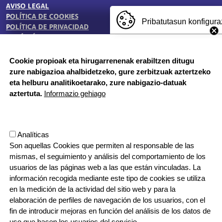
AVISO LEGAL
TESTU-LEGALAK
POLÍTICA DE COOKIES
Pribatutasun konfigura
POLÍTICA DE PRIVACIDAD
BUZÓN ÉTICO
Cookie propioak eta hirugarrenenak erabiltzen ditugu
zure nabigazioa ahalbidetzeko, gure zerbitzuak aztertzeko
HORARIO DE SECRETARÍA:
eta helburu analitikoetarako, zure nabigazio-datuak
De lunes a jueves 8:00 - 18:00
aztertuta.
Informazio gehiago
Viernes 8:00 - 17:00
Etapa vacacional, por la mañana
Herrilagunak, 1
Analíticas
20570 Bergara, Gipuzkoa
Son aquellas Cookies que permiten al responsable de las
943 76 90 71
mismas, el seguimiento y análisis del comportamiento de los
usuarios de las páginas web a las que están vinculadas. La
información recogida mediante este tipo de cookies se utiliza
CONTACTO
en la medición de la actividad del sitio web y para la
ORRI-OINA
TRABAJA CON NOSOTROS
elaboración de perfiles de navegación de los usuarios, con el
fin de introducir mejoras en función del análisis de los datos de
uso que hacen los usuarios del servicio.