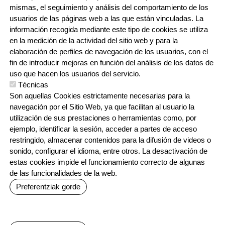
mismas, el seguimiento y análisis del comportamiento de los
También comunicamos mediante noticias.
usuarios de las páginas web a las que están vinculadas. La
información recogida mediante este tipo de cookies se utiliza
en la medición de la actividad del sitio web y para la
VISUALIZAR NOTICIAS
elaboración de perfiles de navegación de los usuarios, con el
fin de introducir mejoras en función del análisis de los datos de
uso que hacen los usuarios del servicio.
Técnicas
Son aquellas Cookies estrictamente necesarias para la
navegación por el Sitio Web, ya que facilitan al usuario la
utilización de sus prestaciones o herramientas como, por
ejemplo, identificar la sesión, acceder a partes de acceso
Irudia
restringido, almacenar contenidos para la difusión de videos o
sonido, configurar el idioma, entre otros. La desactivación de
Reservados todos los derechos.
estas cookies impide el funcionamiento correcto de algunas
de las funcionalidades de la web.
AVISO LEGAL
TESTU-LEGALAK
POLÍTICA DE COOKIES
Preferentziak gorde
POLÍTICA DE PRIVACIDAD
BUZÓN ÉTICO