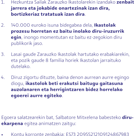
Hezkuntza Sailak Zarauzko Ikastolarekin izandako
zenbait
jarrera eta jokabide onartezinak izan dira,
bortizkeriaz tratatuak izan dira
.
140.000 euroko isuna bidegabea dela,
Ikastolak
prozesu horretan ez baitu inolako diru-iruzurrik
egin
, inongo momentutan ez baitu ez-zegokion diru
publikorik jaso.
Lasai gaude Zarauzko Ikastolak hartutako erabakiarekin,
eta pozik gaude 8 familia horiek Ikastolan jarraituko
dutelako.
Diruz zigortu dituzte, baina denon aurrean aurre egingo
diogu,
ikastolok beti erakutsi baitugu gaitasuna
auzolanaren eta herrigintzaren bidez horrelako
egoerei aurre egiteko
.
Egoera salatzearekin bat, Salbatore Mitxelena babesteko
diru-
ekarpena
egitea animatzen zaitgu:
Kontu korronte zenbakia:
ES73 20955212109124867983