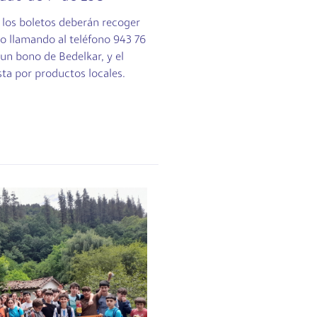
 los boletos deberán recoger
lio llamando al teléfono 943 76
 un bono de Bedelkar, y el
ta por productos locales.