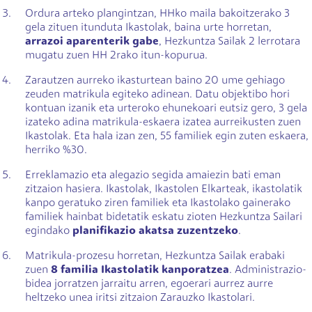
Ordura arteko plangintzan, HHko maila bakoitzerako 3
gela zituen itunduta Ikastolak, baina urte horretan,
arrazoi aparenterik gabe
, Hezkuntza Sailak 2 lerrotara
mugatu zuen HH 2rako itun-kopurua.
Zarautzen aurreko ikasturtean baino 20 ume gehiago
zeuden matrikula egiteko adinean. Datu objektibo hori
kontuan izanik eta urteroko ehunekoari eutsiz gero, 3 gela
izateko adina matrikula-eskaera izatea aurreikusten zuen
Ikastolak. Eta hala izan zen, 55 familiek egin zuten eskaera,
herriko %30.
Erreklamazio eta alegazio segida amaiezin bati eman
zitzaion hasiera. Ikastolak, Ikastolen Elkarteak, ikastolatik
kanpo geratuko ziren familiek eta Ikastolako gainerako
familiek hainbat bidetatik eskatu zioten Hezkuntza Sailari
egindako
planifikazio akatsa zuzentzeko
.
Matrikula-prozesu horretan, Hezkuntza Sailak erabaki
zuen
8 familia Ikastolatik kanporatzea
. Administrazio-
bidea jorratzen jarraitu arren, egoerari aurrez aurre
heltzeko unea iritsi zitzaion Zarauzko Ikastolari.