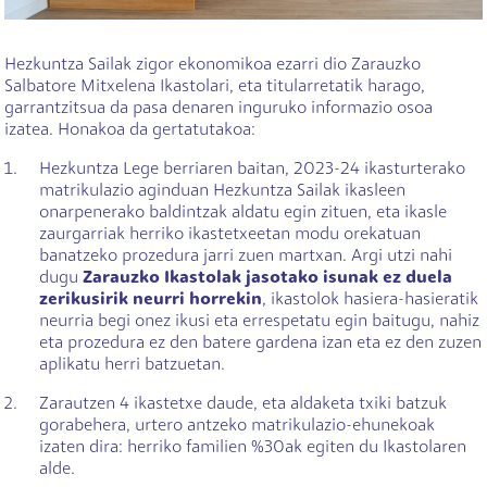
Hezkuntza Sailak zigor ekonomikoa ezarri dio Zarauzko
Salbatore Mitxelena Ikastolari, eta titularretatik harago,
garrantzitsua da pasa denaren inguruko informazio osoa
izatea. Honakoa da gertatutakoa:
Hezkuntza Lege berriaren baitan, 2023-24 ikasturterako
matrikulazio aginduan Hezkuntza Sailak ikasleen
onarpenerako baldintzak aldatu egin zituen, eta ikasle
zaurgarriak herriko ikastetxeetan modu orekatuan
banatzeko prozedura jarri zuen martxan. Argi utzi nahi
dugu
Zarauzko Ikastolak jasotako isunak ez duela
zerikusirik neurri horrekin
, ikastolok hasiera-hasieratik
neurria begi onez ikusi eta errespetatu egin baitugu, nahiz
eta prozedura ez den batere gardena izan eta ez den zuzen
aplikatu herri batzuetan.
Zarautzen 4 ikastetxe daude, eta aldaketa txiki batzuk
gorabehera, urtero antzeko matrikulazio-ehunekoak
izaten dira: herriko familien %30ak egiten du Ikastolaren
alde.