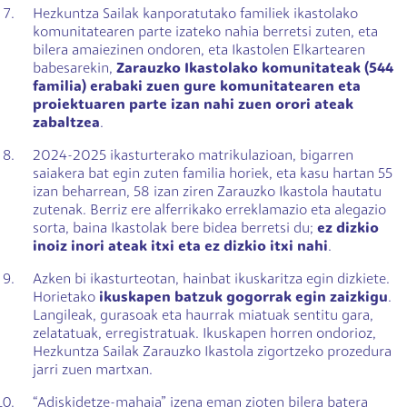
Hezkuntza Sailak kanporatutako familiek ikastolako
komunitatearen parte izateko nahia berretsi zuten, eta
bilera amaiezinen ondoren, eta Ikastolen Elkartearen
babesarekin,
Zarauzko Ikastolako komunitateak (544
familia) erabaki zuen gure komunitatearen eta
proiektuaren parte izan nahi zuen orori ateak
zabaltzea
.
2024-2025 ikasturterako matrikulazioan, bigarren
saiakera bat egin zuten familia horiek, eta kasu hartan 55
izan beharrean, 58 izan ziren Zarauzko Ikastola hautatu
zutenak. Berriz ere alferrikako erreklamazio eta alegazio
sorta, baina Ikastolak bere bidea berretsi du;
ez dizkio
inoiz inori ateak itxi eta ez dizkio itxi nahi
.
Azken bi ikasturteotan, hainbat ikuskaritza egin dizkiete.
Horietako
ikuskapen batzuk gogorrak egin zaizkigu
.
Langileak, gurasoak eta haurrak miatuak sentitu gara,
zelatatuak, erregistratuak. Ikuskapen horren ondorioz,
Hezkuntza Sailak Zarauzko Ikastola zigortzeko prozedura
jarri zuen martxan.
“Adiskidetze-mahaia” izena eman zioten bilera batera