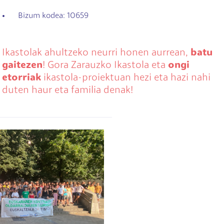
Bizum kodea: 10659
Ikastolak ahultzeko neurri honen aurrean,
batu
gaitezen
! Gora Zarauzko Ikastola eta
ongi
etorriak
ikastola-proiektuan hezi eta hazi nahi
duten haur eta familia denak!